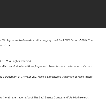
nifigure are trademarks and/or copyrights of the LEGO Group. ©2014 The
ms of use.
& TM. All rights reserved.
ePants and all related titles, logos and characters are trademarks of Viacom
s a trademark of Chrysler LLC. Mack is a registered trademark of Mack Trucks,
ces therein are trademarks of The Saul Zaentz Company d/b/a Middle-earth