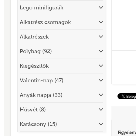
Lego minifigurák
BRICK SKETCHES
BRICKHEADZ
Alkatrész csomagok
CITY
Alkatrészek
CLASSIC
Polybag (92)
CREATOR
Kiegészítők
DESIGNER SET
DISNEY
Valentin-nap (47)
DISNEY PRINCESS
Anyák napja (33)
DOTS
Húsvét (8)
DREAMZZZ
DUPLO®
Karácsony (15)
Figyelem
EDITIONS