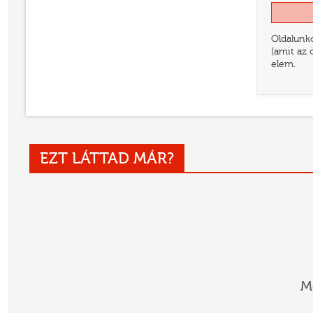
Oldalunko
(amit az 
elem.
EZT LÁTTAD MÁR?
M