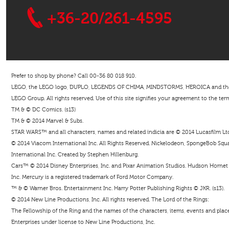
+36-20/261-4595
Prefer to shop by phone? Call 00-36 80 018 910.
LEGO, the LEGO logo, DUPLO, LEGENDS OF CHIMA, MINDSTORMS, HEROICA and the Mi
LEGO Group. All rights reserved. Use of this site signifies your agreement to the ter
TM & © DC Comics. (s13)
TM & © 2014 Marvel & Subs.
STAR WARS™ and all characters, names and related indicia are © 2014 Lucasfilm Ltd. 
© 2014 Viacom International Inc. All Rights Reserved. Nickelodeon, SpongeBob Squar
International Inc. Created by Stephen Hillenburg.
Cars™ © 2014 Disney Enterprises, Inc. and Pixar Animation Studios. Hudson Hornet i
Inc. Mercury is a registered trademark of Ford Motor Company.
™ & © Warner Bros. Entertainment Inc. Harry Potter Publishing Rights © JKR. (s13).
© 2014 New Line Productions, Inc. All rights reserved. The Lord of the Rings:
The Fellowship of the Ring and the names of the characters, items, events and pla
Enterprises under license to New Line Productions, Inc.