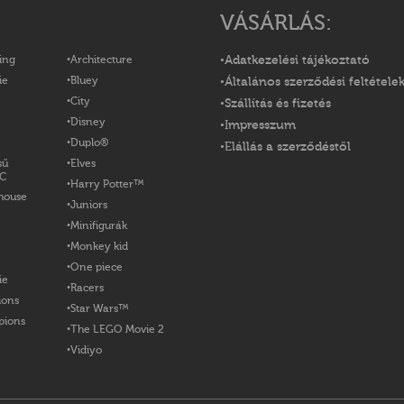
VÁSÁRLÁS:
ing
Architecture
Adatkezelési tájékoztató
ie
Bluey
Általános szerződési feltétele
City
Szállítás és fizetés
Disney
Impresszum
Duplo®
Elállás a szerződéstől
sű
Elves
OC
Harry Potter™
house
Juniors
Minifigurák
Monkey kid
One piece
ie
Racers
ions
Star Wars™
pions
The LEGO Movie 2
Vidiyo