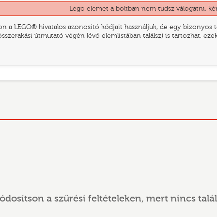
Lego elemet a boltban nem tudsz válogatni, ké
n a LEGO® hivatalos azonosító kódjait használjuk, de egy bizonyos te
összerakási útmutató végén lévő elemlistában találsz) is tartozhat, ez
ódosítson a szűrési feltételeken, mert nincs talál