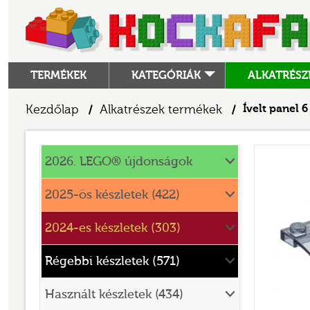
TERMÉKEK
KATEGÓRIÁK
ALKATRÉSZ
ALKATRÉSZEK
Kezdőlap
Alkatrészek termékek
Ívelt panel 6 
/
/
ANGRY BIRDS
Alkatrészek
ANIMAL CROSSING
2026. LEGO® újdonságok
ARCHITECTURE
2025-ös készletek (422)
ART
2024-es készletek (303)
AVATAR
BATMAN MOVIE
Régebbi készletek (571)
BLUEY
Használt készletek (434)
BOTANICALS