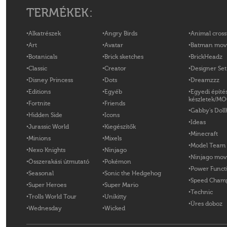
TERMÉKEK:
Alkatrészek
Angry Birds
Animal cross
Art
Avatar
Batman mov
Botanicals
Brick sketches
BrickHeadz
Classic
Creator
Designer Set
Disney Princess
Dots
Dreamzzz
Editions
Egyéb
Egyedi építé
készletek/M
Fortnite
Friends
Gabby's Doll
Hidden Side
Icons
Ideas
Jurassic World
Kiegészítők
Minecraft
Minions
Mixels
Model Team
Nexo Knights
Ninjago
Ninjago mov
Összerakási útmutató
Pokémon
Power Funct
Seasonal
Sonic the Hedgehog
Speed Cham
Super Heroes
Super Mario
Technic
Trolls World Tour
Unikitty
Üres doboz
Wednesday
Wicked