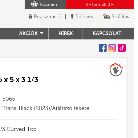
Kosaram
0
- termék
0 Ft
Regisztráció
Belépés
Szállítás
AKCIÓK
HÍREK
KAPCSOLAT
Facebook
Instagram
Tiktok
Használt
TÓ
6 x 5 x 3 1/3
5065
Trans-Black (2023)/Átlátszó fekete
 1/3 Curved Top