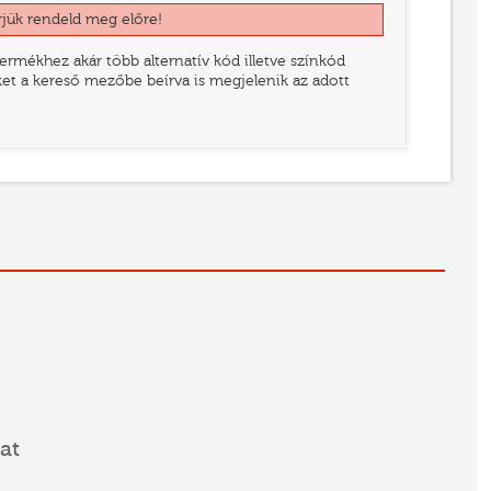
rjük rendeld meg előre!
rmékhez akár több alternatív kód illetve színkód
eket a kereső mezőbe beírva is megjelenik az adott
at