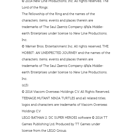
© 2014 New Line Productions, Inc. All rights reserved. The
Lord of the Rings:
The Fellowship of the Ring and the names of the
characters, items, events and places therein are
trademarks of The Saul Zaentz Company d/b/a Middle-
earth Enterprises under license to New Line Productions,
Inc.
© Warner Bros. Entertainment Inc. All rights reserved. THE
HOBBIT: AN UNEXPECTED JOURNEY and the names of the
characters, items, events and places therein are
trademarks of The Saul Zaentz Company d/b/a Middle-
earth Enterprises under license to New Line Productions,
Inc.
(s13)
© 2014 Viacom Overseas Holdings C.V. All Rights Reserved.
TEENAGE MUTANT NINJA TURTLES and all related titles,
logos and characters are trademarks of Viacom Overseas
Holdings C.V
LEGO BATMAN 2: DC SUPER HEROES software © 2014 TT
Games Publishing Ltd. Produced by TT Games under
license from the LEGO Group.