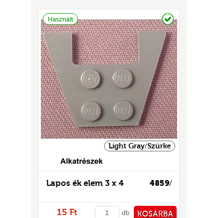
GOK
PÉNZTÁRHOZ
Raktáron
Használt
2)
S
GOK
Light Gray/Szürke
Lapos ék elem 3 x 4
4859
/
15 Ft
db
KOSÁRBA