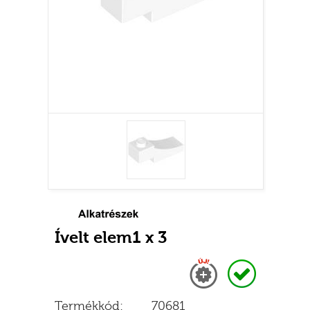
Ívelt elem1 x 3
Új
Raktáron
Termékkód:
70681