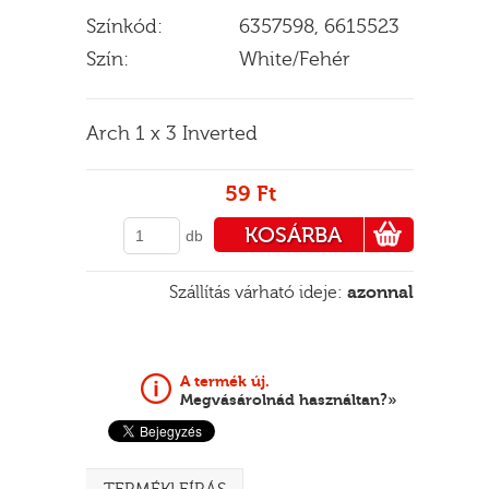
Színkód:
6357598, 6615523
Szín:
White/Fehér
E
Arch 1 x 3 Inverted
59 Ft
KOSÁRBA
db
PÉNZTÁRHOZ
Szállítás várható ideje:
azonnal
A termék új.
Megvásárolnád használtan?»