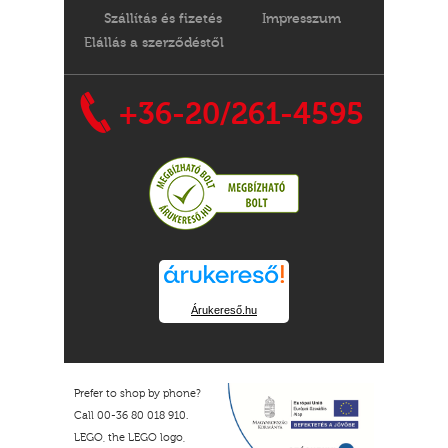
Szállítás és fizetés
Impresszum
Elállás a szerződéstől
+36-20/261-4595
Árukereső.hu
Prefer to shop by phone?
Call 00-36 80 018 910.
LEGO, the LEGO logo,