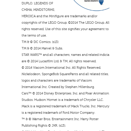
DUPLO, LEGENDS OF
CHIMA, MINDSTORMS,
HEROICA and the Minifigure are trademarks and/or
copyrights of the LEGO Group. ©2014 The LEGO Group. All
rights reserved. Use of this site signifies your agreement to
the terms of use.
TM & © DC Comics. (s13)
TM & © 2014 Marvel & Subs.
STAR WARS™ and all characters, names and related indicia
are © 2014 Lucasfilm Ltd. & TM. All rights reserved.
© 2014 Viacom International Inc. All Rights Reserved.
Nickelodeon, SpongeBob SquarePants and all related titles,
logos and characters are trademarks of Viacom
International Inc. Created by Stephen Hillenburg.
Cars™ © 2014 Disney Enterprises, Inc. and Pixar Animation
Studios. Hudson Hornet is a trademark of Chrysler LLC.
Mack is a registered trademark of Mack Trucks, Inc. Mercury
is a registered trademark of Ford Motor Company.
™ & © Warner Bros. Entertainment Inc. Harry Potter
Publishing Rights © JKR. (s13).