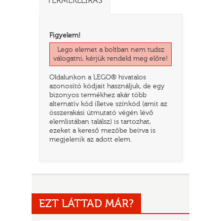
TERMÉKLEÍRÁS
Figyelem!
Lego elemet a boltban nem tudsz
válogatni, kérjük rendeld meg előre!
Oldalunkon a LEGO® hivatalos
azonosító kódjait használjuk, de egy
bizonyos termékhez akár több
alternatív kód illetve színkód (amit az
összerakási útmutató végén lévő
elemlistában találsz) is tartozhat,
TATÓ
ezeket a kereső mezőbe beírva is
megjelenik az adott elem.
EZT LÁTTAD MÁR?
HOG