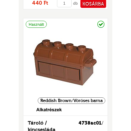
440 Ft
db
KOSÁRBA
PÉNZTÁRHOZ
Raktáron
Használt
Reddish Brown/Vöröses barna
Tároló /
4738ac01
/
kincsesláda