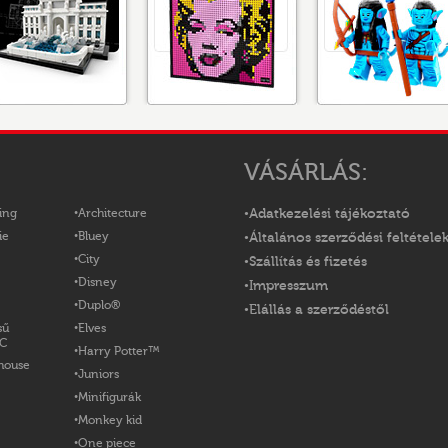
VÁSÁRLÁS:
ing
Architecture
Adatkezelési tájékoztató
ie
Bluey
Általános szerződési feltétele
City
Szállítás és fizetés
Disney
Impresszum
Duplo®
Elállás a szerződéstől
sű
Elves
OC
Harry Potter™
house
Juniors
Minifigurák
Monkey kid
One piece