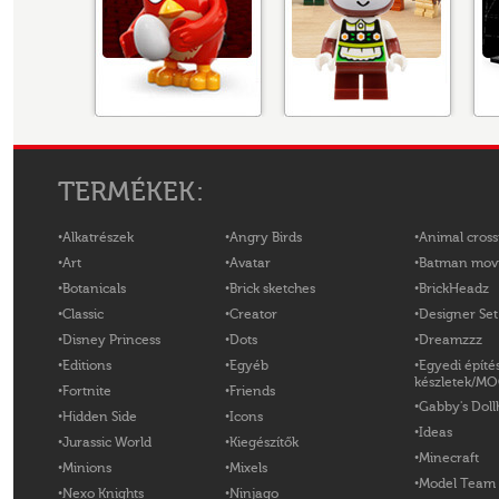
TERMÉKEK:
Alkatrészek
Angry Birds
Animal cross
Art
Avatar
Batman mov
Botanicals
Brick sketches
BrickHeadz
Classic
Creator
Designer Set
Disney Princess
Dots
Dreamzzz
Editions
Egyéb
Egyedi építé
készletek/M
Fortnite
Friends
Gabby's Doll
Hidden Side
Icons
Ideas
Jurassic World
Kiegészítők
Minecraft
Minions
Mixels
Model Team
Nexo Knights
Ninjago