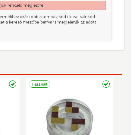
rjük rendeld meg előre!
rmékhez akár több alternatív kód illetve színkód
eket a kereső mezőbe beírva is megjelenik az adott
Raktáron
Raktáron
Használt