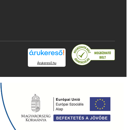
Árukereső.hu