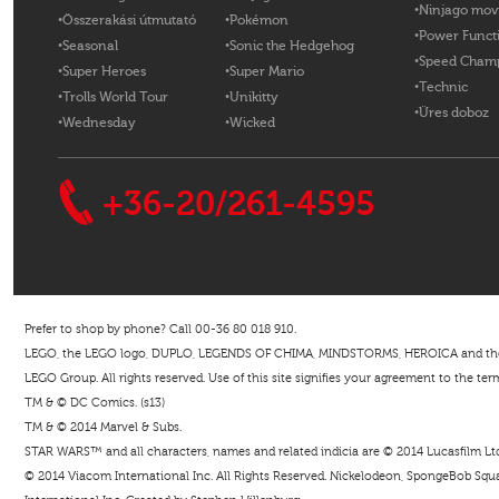
Ninjago mov
Összerakási útmutató
Pokémon
Power Funct
Seasonal
Sonic the Hedgehog
Speed Cham
Super Heroes
Super Mario
Technic
Trolls World Tour
Unikitty
Üres doboz
Wednesday
Wicked
+36-20/261-4595
Prefer to shop by phone? Call 00-36 80 018 910.
LEGO, the LEGO logo, DUPLO, LEGENDS OF CHIMA, MINDSTORMS, HEROICA and the Mi
LEGO Group. All rights reserved. Use of this site signifies your agreement to the ter
TM & © DC Comics. (s13)
TM & © 2014 Marvel & Subs.
STAR WARS™ and all characters, names and related indicia are © 2014 Lucasfilm Ltd. 
© 2014 Viacom International Inc. All Rights Reserved. Nickelodeon, SpongeBob Squar