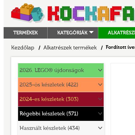
TERMÉKEK
KATEGÓRIÁK
ALKATRÉSZ
ALKATRÉSZEK
Kezdőlap
Alkatrészek termékek
Fordított íves
/
/
ANGRY BIRDS
Alkatrészek
ANIMAL CROSSING
2026. LEGO® újdonságok
ARCHITECTURE
2025-ös készletek (422)
ART
2024-es készletek (303)
AVATAR
BATMAN MOVIE
Régebbi készletek (571)
BLUEY
Használt készletek (434)
BOTANICALS