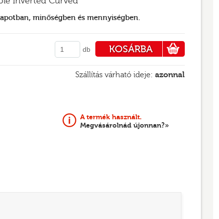
ple Inverted Curved
llapotban, minőségben és mennyiségben.
KOSÁRBA
db
PÉNZTÁRHOZ
Szállítás várható ideje:
azonnal
A termék használt.
Megvásárolnád újonnan?»