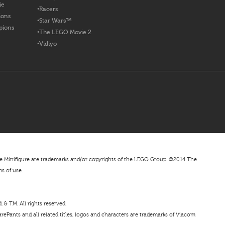
ie
Racers
ions
Star Wars™
pions
The LEGO Movie 2
Vidiyo
nifigure are trademarks and/or copyrights of the LEGO Group. ©2014 The
ms of use.
& TM. All rights reserved.
ePants and all related titles, logos and characters are trademarks of Viacom