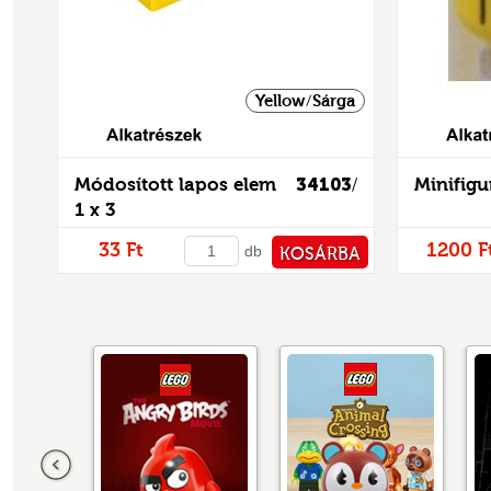
Yellow/Sárga
Alkatrészek
Módosított lapos elem
34103
Minifigu
/
1 x 3
33 Ft
1200 F
db
KOSÁRBA
PÉNZTÁRHOZ
Előző