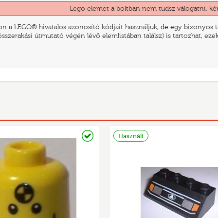
Lego elemet a boltban nem tudsz válogatni, ké
n a LEGO® hivatalos azonosító kódjait használjuk, de egy bizonyos te
összerakási útmutató végén lévő elemlistában találsz) is tartozhat, ez
Raktáron
Használt