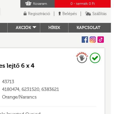
Kosaram
0
- termék
0 Ft
Regisztráció
Belépés
Szállítás
AKCIÓK
HÍREK
KAPCSOLAT
Facebook
Instagram
Tiktok
Használt
Raktáron
TÓ
es lejtő 6 x 4
43713
4180474, 6231520, 6383621
Orange/Narancs