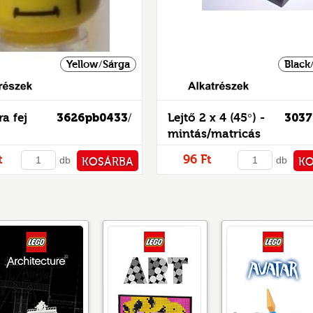
Yellow/Sárga
Black
Alkatrészek
ra fej
3626pb0433
Lejtő 2 x 4 (45°) -
303
/
mintás/matricás
t
96 Ft
db
db
KOSÁRBA
K
PÉNZTÁRHOZ
PÉNZ