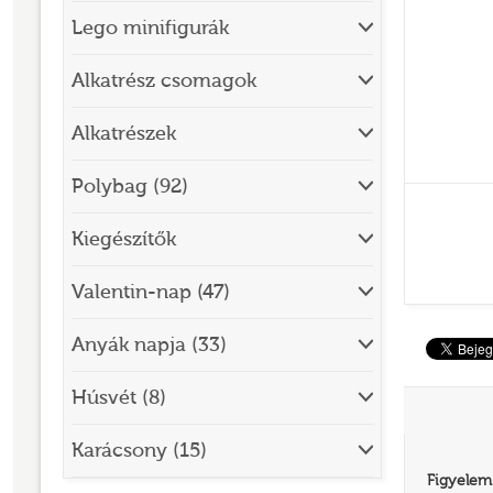
Lego minifigurák
BRICK SKETCHES
BRICKHEADZ
Alkatrész csomagok
CITY
Alkatrészek
CLASSIC
Polybag (92)
CREATOR
Kiegészítők
DESIGNER SET
DISNEY
Valentin-nap (47)
DISNEY PRINCESS
Anyák napja (33)
DOTS
Húsvét (8)
DREAMZZZ
DUPLO®
Karácsony (15)
Figyelem
EDITIONS