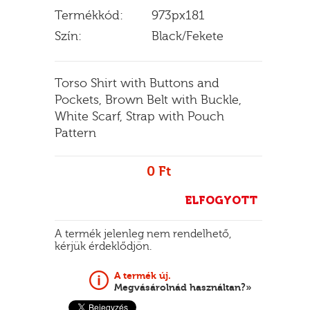
Termékkód:
973px181
Szín:
Black/Fekete
E
Torso Shirt with Buttons and
Pockets, Brown Belt with Buckle,
White Scarf, Strap with Pouch
Pattern
0 Ft
ELFOGYOTT
A termék jelenleg nem rendelhető,
kérjük érdeklődjön.
A termék új.
Megvásárolnád használtan?»