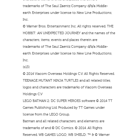
trademarks of The Saul Zaentz Company d/b/a Middle-
earth Enterprises under license to New Line Productions,
Inc.
© Warner Bros. Entertainment Inc. All rights reserved. THE
HOBBIT: AN UNEXPECTED JOURNEY and the names of the
characters, items, events and places therein are
trademarks of The Saul Zaentz Company d/b/a Middle-
earth Enterprises under license to New Line Productions,
Inc.
(s13)
© 2014 Viacom Overseas Holdings C.V. All Rights Reserved.
TEENAGE MUTANT NINJA TURTLES and all related titles,
logos and characters are trademarks of Viacom Overseas
Holdings C.V
LEGO BATMAN 2: DC SUPER HEROES software © 2014 TT
Games Publishing Ltd. Produced by TT Games under
license from the LEGO Group.
Batman and all related characters, and elements are
trademarks of and © DC Comics. © 2014. All Rights
Reserved. WB GAMES LOGO, WB SHIELD: ™ & © Warner