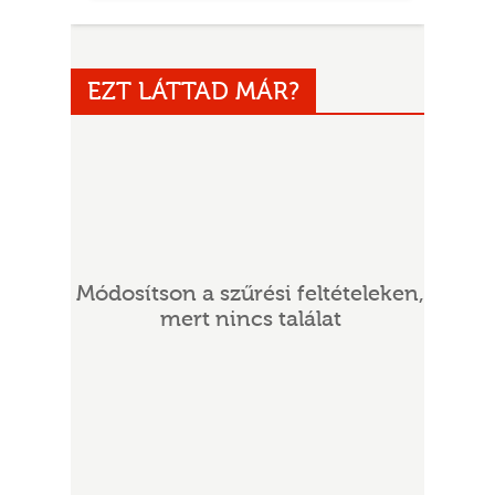
EZT LÁTTAD MÁR?
UR
Módosítson a szűrési feltételeken,
mert nincs találat