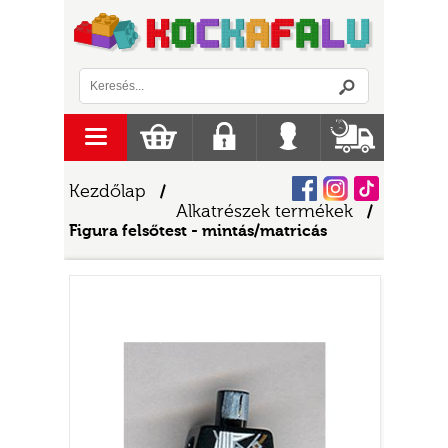
Logó
menu
Kosár
Regisztráció
Belépés
Szállítás
Facebook
Instagram
Tiktok
Kezdőlap
/
Alkatrészek termékek
/
Figura felsőtest - mintás/matricás