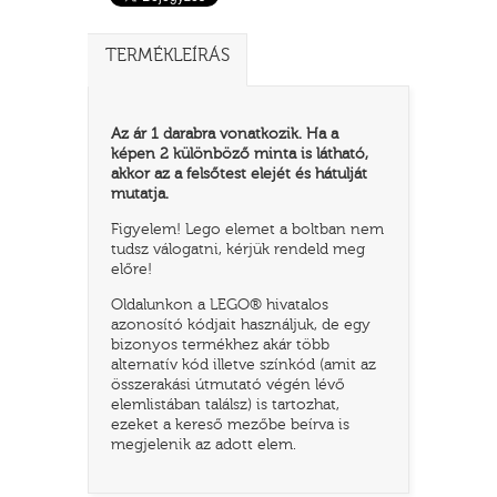
TERMÉKLEÍRÁS
Az ár 1 darabra vonatkozik. Ha a
képen 2 különböző minta is látható,
akkor az a felsőtest elejét és hátulját
mutatja.
Figyelem! Lego elemet a boltban nem
tudsz válogatni, kérjük rendeld meg
előre!
TATÓ
Oldalunkon a LEGO® hivatalos
azonosító kódjait használjuk, de egy
bizonyos termékhez akár több
alternatív kód illetve színkód (amit az
összerakási útmutató végén lévő
elemlistában találsz) is tartozhat,
ezeket a kereső mezőbe beírva is
megjelenik az adott elem.
HOG