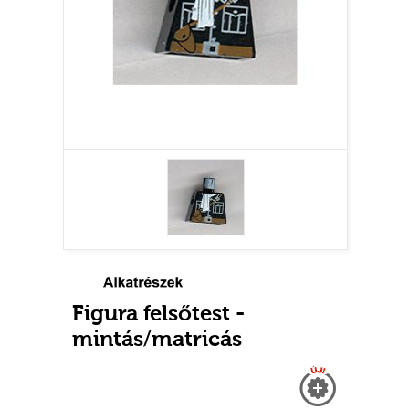
Figura felsőtest -
mintás/matricás
Új