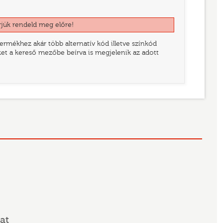
rjük rendeld meg előre!
rmékhez akár több alternatív kód illetve színkód
eket a kereső mezőbe beírva is megjelenik az adott
at