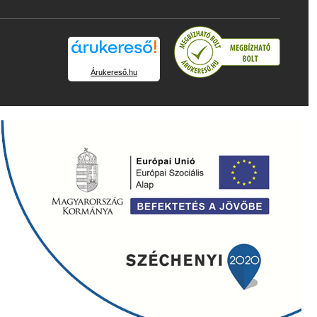
Árukereső.hu