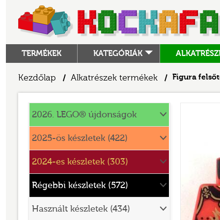
TERMÉKEK
KATEGÓRIÁK
ALKATRÉSZ
ALKATRÉSZEK
Kezdőlap
Alkatrészek termékek
Figura felső
/
/
ANGRY BIRDS
Alkatrészek
ANIMAL CROSSING
2026. LEGO® újdonságok
ARCHITECTURE
2025-ös készletek (422)
ART
2024-es készletek (303)
AVATAR
BATMAN MOVIE
Régebbi készletek (572)
BLUEY
Használt készletek (434)
BOTANICALS