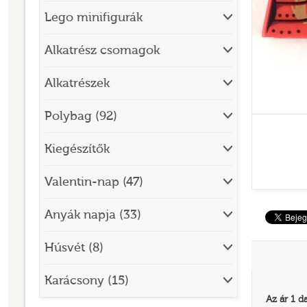
Lego minifigurák
BRICK SKETCHES
BRICKHEADZ
Alkatrész csomagok
CITY
Alkatrészek
CLASSIC
Polybag (92)
CREATOR
Kiegészítők
DESIGNER SET
DISNEY
Valentin-nap (47)
DISNEY PRINCESS
Anyák napja (33)
DOTS
Húsvét (8)
DREAMZZZ
DUPLO®
Karácsony (15)
Az ár 1 d
EDITIONS