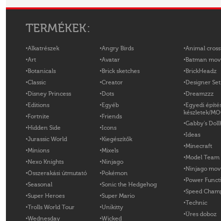
TERMÉKEK:
Alkatrészek
Angry Birds
Animal cross
Art
Avatar
Batman mov
Botanicals
Brick sketches
BrickHeadz
Classic
Creator
Designer Set
Disney Princess
Dots
Dreamzzz
Editions
Egyéb
Egyedi építé
készletek/M
Fortnite
Friends
Gabby's Doll
Hidden Side
Icons
Ideas
Jurassic World
Kiegészítők
Minecraft
Minions
Mixels
Model Team
Nexo Knights
Ninjago
Ninjago mov
Összerakási útmutató
Pokémon
Power Funct
Seasonal
Sonic the Hedgehog
Speed Cham
Super Heroes
Super Mario
Technic
Trolls World Tour
Unikitty
Üres doboz
Wednesday
Wicked