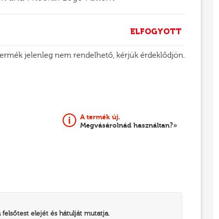
ELFOGYOTT
termék jelenleg nem rendelhető, kérjük érdeklődjön.
A termék új.
Megvásárolnád használtan?»
elsőtest elejét és hátulját mutatja.