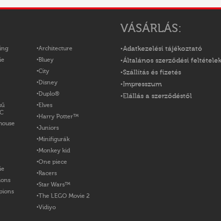
VÁSÁRLÁS:
ing
Architecture
Adatkezelési tájékoztató
ie
Bluey
Általános szerződési feltétele
City
Szállítás és fizetés
Disney
Impresszum
Duplo®
Elállás a szerződéstől
sű
Elves
OC
Harry Potter™
house
Juniors
Minifigurák
Monkey kid
One piece
ie
Racers
ions
Star Wars™
pions
The LEGO Movie 2
Vidiyo