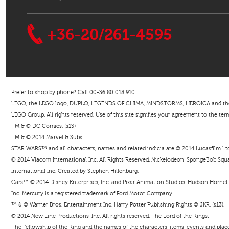
+36-20/261-4595
Prefer to shop by phone? Call 00-36 80 018 910.
LEGO, the LEGO logo, DUPLO, LEGENDS OF CHIMA, MINDSTORMS, HEROICA and the Mi
LEGO Group. All rights reserved. Use of this site signifies your agreement to the ter
TM & © DC Comics. (s13)
TM & © 2014 Marvel & Subs.
STAR WARS™ and all characters, names and related indicia are © 2014 Lucasfilm Ltd. 
© 2014 Viacom International Inc. All Rights Reserved. Nickelodeon, SpongeBob Squar
International Inc. Created by Stephen Hillenburg.
Cars™ © 2014 Disney Enterprises, Inc. and Pixar Animation Studios. Hudson Hornet i
Inc. Mercury is a registered trademark of Ford Motor Company.
™ & © Warner Bros. Entertainment Inc. Harry Potter Publishing Rights © JKR. (s13).
© 2014 New Line Productions, Inc. All rights reserved. The Lord of the Rings:
The Fellowship of the Ring and the names of the characters, items, events and pla