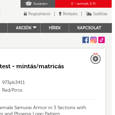
Kosaram
0
- termék
0 Ft
Regisztráció
Belépés
Szállítás
AKCIÓK
HÍREK
KAPCSOLAT
Facebook
Instagram
Tiktok
Új
TÓ
őtest - mintás/matricás
973pb3411
Red/Piros
Female Samurai Armor in 3 Sections with
im and Phoenix Logo Pattern