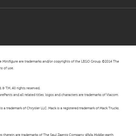
nifigure are trademarks and/or copyrights of the LEGO Group. ©2014 The
ms of use.
& TM. All rights reserved.
ePants and all related titles, logos and characters are trademarks of Viacom
s a trademark of Chrysler LLC. Mack is a registered trademark of Mack Trucks,
ces therein are trademarks of The Saul Zaentz Company d/b/a Middle-earth