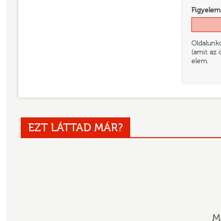
Figyelem
Oldalunko
(amit az 
elem.
EZT LÁTTAD MÁR?
M