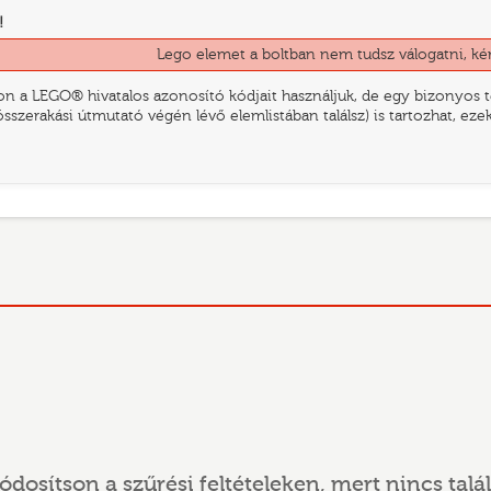
!
Lego elemet a boltban nem tudsz válogatni, ké
n a LEGO® hivatalos azonosító kódjait használjuk, de egy bizonyos te
összerakási útmutató végén lévő elemlistában találsz) is tartozhat, ez
ódosítson a szűrési feltételeken, mert nincs talál