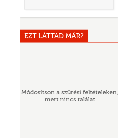
EZT LÁTTAD MÁR?
UR
Módosítson a szűrési feltételeken,
mert nincs találat