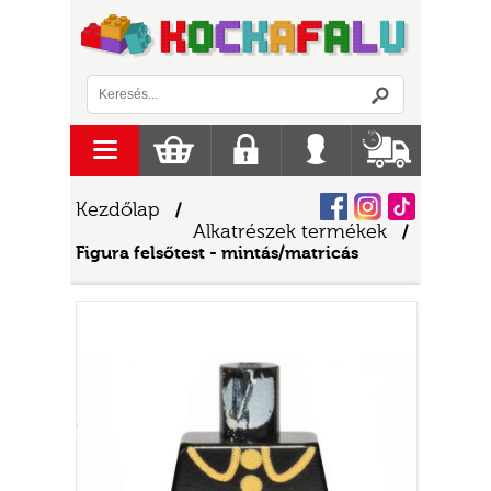
Logó
menu
Kosár
Regisztráció
Belépés
Szállítás
Facebook
Instagram
Tiktok
Kezdőlap
/
Alkatrészek termékek
/
Figura felsőtest - mintás/matricás