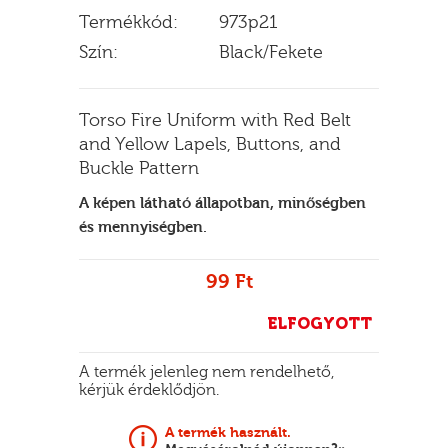
Termékkód:
973p21
Szín:
Black/Fekete
E
Torso Fire Uniform with Red Belt
and Yellow Lapels, Buttons, and
Buckle Pattern
A képen látható állapotban, minőségben
és mennyiségben.
99 Ft
ELFOGYOTT
A termék jelenleg nem rendelhető,
kérjük érdeklődjön.
A termék használt.