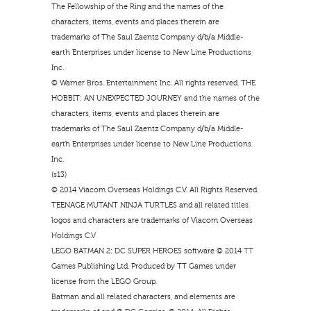
The Fellowship of the Ring and the names of the
characters, items, events and places therein are
trademarks of The Saul Zaentz Company d/b/a Middle-
earth Enterprises under license to New Line Productions,
Inc.
© Warner Bros. Entertainment Inc. All rights reserved. THE
HOBBIT: AN UNEXPECTED JOURNEY and the names of the
characters, items, events and places therein are
trademarks of The Saul Zaentz Company d/b/a Middle-
earth Enterprises under license to New Line Productions,
Inc.
(s13)
© 2014 Viacom Overseas Holdings C.V. All Rights Reserved.
TEENAGE MUTANT NINJA TURTLES and all related titles,
logos and characters are trademarks of Viacom Overseas
Holdings C.V
LEGO BATMAN 2: DC SUPER HEROES software © 2014 TT
Games Publishing Ltd. Produced by TT Games under
license from the LEGO Group.
Batman and all related characters, and elements are