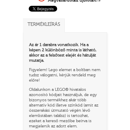
Megvásárolnád újonnan?»
TERMÉKLEÍRÁS
Az ár 1 darabra vonatkozik. Ha a
képen 2 különböző minta is látható,
akkor az a felsőtest elejét és hátulját
mutatja.
Figyelem! Lego elemet a boltban nem
TATÓ
tudsz válogatni, kérjük rendeld meg
előre!
Oldalunkon a LEGO® hivatalos
azonosító kódjait használjuk, de egy
bizonyos termékhez akár több
alternatív kód illetve színkód (amit az
összerakási útmutató végén lévő
elemlistában találsz) is tartozhat,
ezeket a kereső mezőbe beírva is
HOG
megjelenik az adott elem.