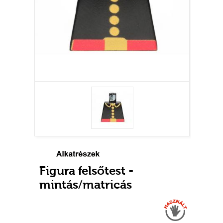
Figura felsőtest -
mintás/matricás
Használt