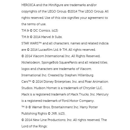
HEROICA and the Minifigure are trademarks and/or
copyrights of the LEGO Group. ©2014 The LEGO Group. All
rights reserved. Use of this site signifies your agreement to
the terms of use.
TM & © DC Comics. (s13)
TM & © 2014 Marvel & Subs.
STAR WARS™ and all characters, names and related indicia
are © 2014 Lucasfilm Ltd. & TM. All rights reserved.
© 2014 Viacom International Inc. All Rights Reserved.
Nickelodeon, SpongeBob SquarePants and all related titles,
logos and characters are trademarks of Viacom
International Inc. Created by Stephen Hillenburg.
Cars™ © 2014 Disney Enterprises, Inc. and Pixar Animation
Studios. Hudson Hornet is a trademark of Chrysler LLC.
Mack is a registered trademark of Mack Trucks, Inc. Mercury
is a registered trademark of Ford Motor Company.
™ & © Warner Bros. Entertainment Inc. Harry Potter
Publishing Rights © JKR. (s13).
© 2014 New Line Productions, Inc. All rights reserved. The
Lord of the Rings: