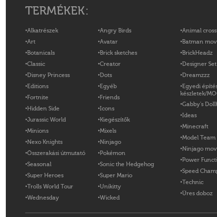
TERMÉKEK:
Alkatrészek
Angry Birds
Animal cross
Art
Avatar
Batman mov
Botanicals
Brick sketches
BrickHeadz
Classic
Creator
Designer Set
Disney Princess
Dots
Dreamzzz
Editions
Egyéb
Egyedi építé
készletek/M
Fortnite
Friends
Gabby's Doll
Hidden Side
Icons
Ideas
Jurassic World
Kiegészítők
Minecraft
Minions
Mixels
Model Team
Nexo Knights
Ninjago
Ninjago mov
Összerakási útmutató
Pokémon
Power Funct
Seasonal
Sonic the Hedgehog
Speed Cham
Super Heroes
Super Mario
Technic
Trolls World Tour
Unikitty
Üres doboz
Wednesday
Wicked