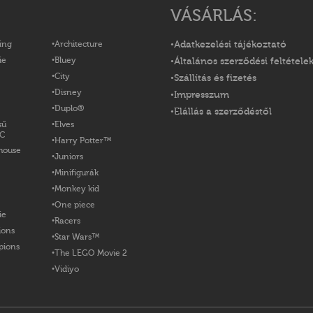
VÁSÁRLÁS:
ing
Architecture
Adatkezelési tájékoztató
ie
Bluey
Általános szerződési feltétele
City
Szállítás és fizetés
Disney
Impresszum
Duplo®
Elállás a szerződéstől
sű
Elves
OC
Harry Potter™
house
Juniors
Minifigurák
Monkey kid
One piece
ie
Racers
ions
Star Wars™
pions
The LEGO Movie 2
Vidiyo