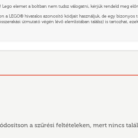
 Lego elemet a boltban nem tudsz válogatni, kérjük rendeld meg előr
n a LEGO® hivatalos azonosító kódjait használjuk, de egy bizonyos te
összerakási útmutató végén lévő elemlistában találsz) is tartozhat, ez
ódosítson a szűrési feltételeken, mert nincs talál