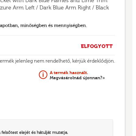
acket with Dark Blue Flames and Lime Trim
Azure Arm Left / Dark Blue Arm Right / Black
llapotban, minőségben és mennyiségben.
ELFOGYOTT
termék jelenleg nem rendelhető, kérjük érdeklődjön.
A termék használt.
Megvásárolnád újonnan?»
elsőtest elejét és hátulját mutatja.