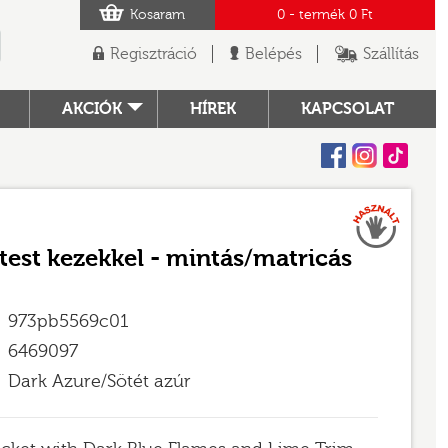
Kosaram
0
- termék
0 Ft
Regisztráció
Belépés
Szállítás
AKCIÓK
HÍREK
KAPCSOLAT
Facebook
Instagram
Tiktok
Használt
TÓ
őtest kezekkel - mintás/matricás
973pb5569c01
6469097
Dark Azure/Sötét azúr