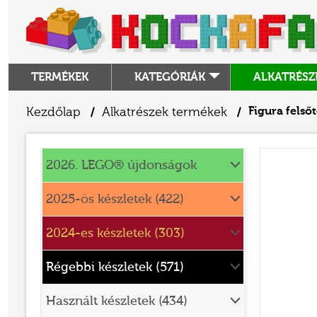
TERMÉKEK
KATEGÓRIÁK
ALKATRÉSZ
ALKATRÉSZEK
Kezdőlap
Alkatrészek termékek
Figura felső
/
/
ANGRY BIRDS
Alkatrészek
ANIMAL CROSSING
2026. LEGO® újdonságok
ARCHITECTURE
2025-ös készletek (422)
ART
2024-es készletek (303)
AVATAR
BATMAN MOVIE
Régebbi készletek (571)
BLUEY
Használt készletek (434)
BOTANICALS