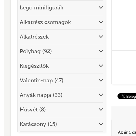
Lego minifigurák
BRICK SKETCHES
BRICKHEADZ
Alkatrész csomagok
CITY
Alkatrészek
CLASSIC
Polybag (92)
CREATOR
Kiegészítők
DESIGNER SET
DISNEY
Valentin-nap (47)
DISNEY PRINCESS
Anyák napja (33)
DOTS
Húsvét (8)
DREAMZZZ
DUPLO®
Karácsony (15)
Az ár 1 d
EDITIONS