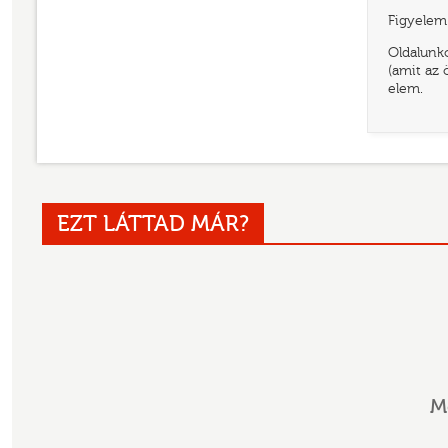
Figyelem!
Oldalunko
(amit az 
elem.
EZT LÁTTAD MÁR?
M