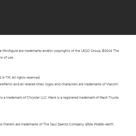
nifigure are trademarks and/or copyrights of the LEGO Group. ©2014 The
ms of use.
& TM. All rights reserved.
ePants and all related titles, logos and characters are trademarks of Viacom
s a trademark of Chrysler LLC. Mack is a registered trademark of Mack Trucks,
ces therein are trademarks of The Saul Zaentz Company d/b/a Middle-earth