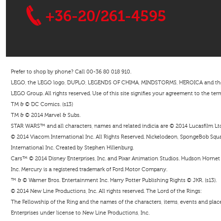
+36-20/261-4595
Prefer to shop by phone? Call 00-36 80 018 910.
LEGO, the LEGO logo, DUPLO, LEGENDS OF CHIMA, MINDSTORMS, HEROICA and the Mi
LEGO Group. All rights reserved. Use of this site signifies your agreement to the ter
TM & © DC Comics. (s13)
TM & © 2014 Marvel & Subs.
STAR WARS™ and all characters, names and related indicia are © 2014 Lucasfilm Ltd. 
© 2014 Viacom International Inc. All Rights Reserved. Nickelodeon, SpongeBob Squar
International Inc. Created by Stephen Hillenburg.
Cars™ © 2014 Disney Enterprises, Inc. and Pixar Animation Studios. Hudson Hornet i
Inc. Mercury is a registered trademark of Ford Motor Company.
™ & © Warner Bros. Entertainment Inc. Harry Potter Publishing Rights © JKR. (s13).
© 2014 New Line Productions, Inc. All rights reserved. The Lord of the Rings:
The Fellowship of the Ring and the names of the characters, items, events and pla
Enterprises under license to New Line Productions, Inc.