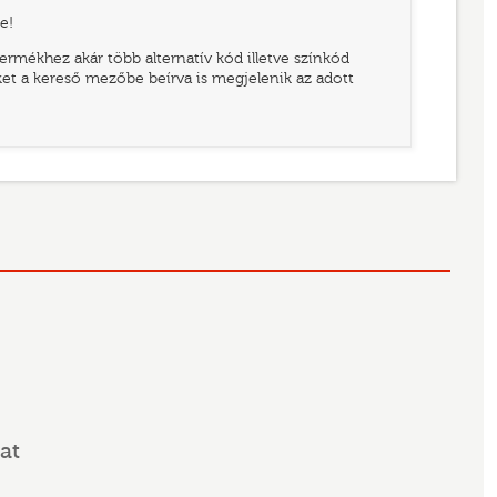
e!
rmékhez akár több alternatív kód illetve színkód
eket a kereső mezőbe beírva is megjelenik az adott
at