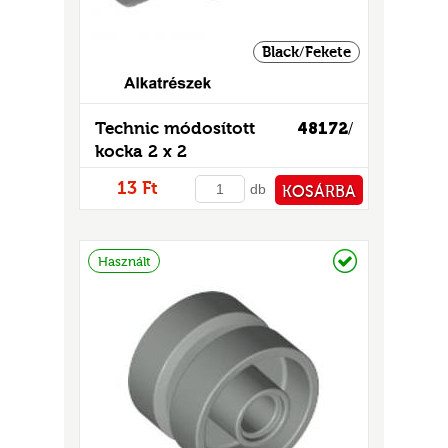
Black/Fekete
Technic módosított
48172
/
kocka 2 x 2
13 Ft
db
KOSÁRBA
PÉNZTÁRHOZ
Raktáron
Használt