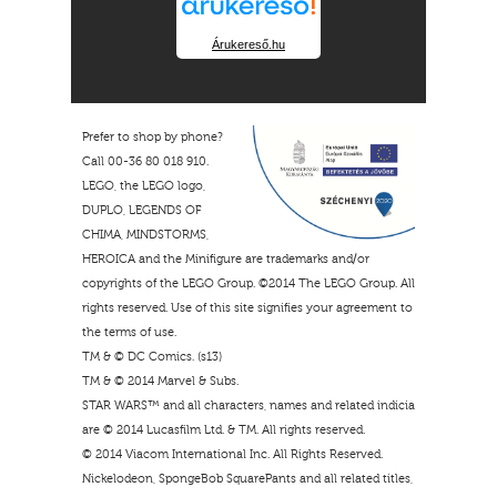
Árukereső.hu
Prefer to shop by phone?
Call 00-36 80 018 910.
LEGO, the LEGO logo,
DUPLO, LEGENDS OF
CHIMA, MINDSTORMS,
HEROICA and the Minifigure are trademarks and/or
copyrights of the LEGO Group. ©2014 The LEGO Group. All
rights reserved. Use of this site signifies your agreement to
the terms of use.
TM & © DC Comics. (s13)
TM & © 2014 Marvel & Subs.
STAR WARS™ and all characters, names and related indicia
are © 2014 Lucasfilm Ltd. & TM. All rights reserved.
© 2014 Viacom International Inc. All Rights Reserved.
Nickelodeon, SpongeBob SquarePants and all related titles,