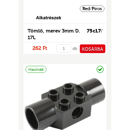
Red/Piros
Tömlő, merev 3mm D.
75c17
/
17L
262 Ft
db
KOSÁRBA
PÉNZTÁRHOZ
Raktáron
Használt