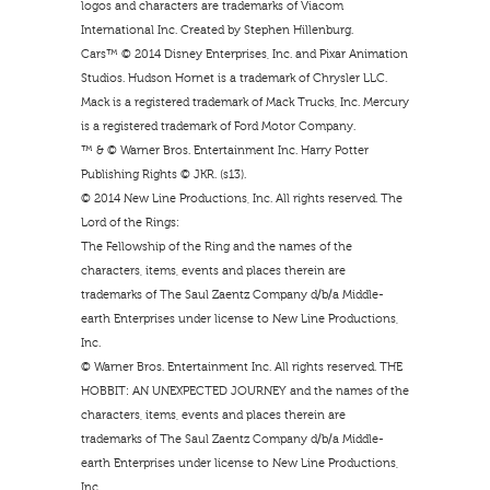
logos and characters are trademarks of Viacom
International Inc. Created by Stephen Hillenburg.
Cars™ © 2014 Disney Enterprises, Inc. and Pixar Animation
Studios. Hudson Hornet is a trademark of Chrysler LLC.
Mack is a registered trademark of Mack Trucks, Inc. Mercury
is a registered trademark of Ford Motor Company.
™ & © Warner Bros. Entertainment Inc. Harry Potter
Publishing Rights © JKR. (s13).
© 2014 New Line Productions, Inc. All rights reserved. The
Lord of the Rings:
The Fellowship of the Ring and the names of the
characters, items, events and places therein are
trademarks of The Saul Zaentz Company d/b/a Middle-
earth Enterprises under license to New Line Productions,
Inc.
© Warner Bros. Entertainment Inc. All rights reserved. THE
HOBBIT: AN UNEXPECTED JOURNEY and the names of the
characters, items, events and places therein are
trademarks of The Saul Zaentz Company d/b/a Middle-
earth Enterprises under license to New Line Productions,
Inc.