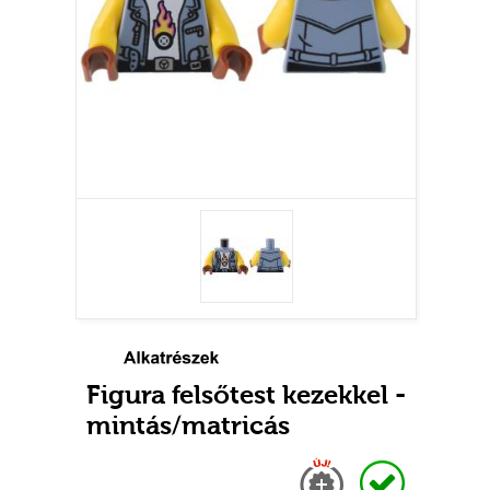
Figura felsőtest kezekkel -
mintás/matricás
Új
Raktáron