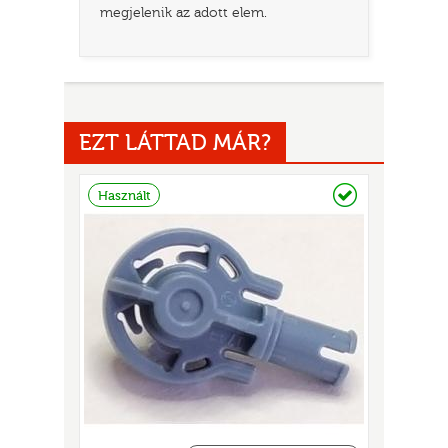
megjelenik az adott elem.
EZT LÁTTAD MÁR?
Raktáron
Használt
UR