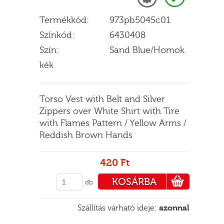
Termékkód:
973pb5045c01
Színkód:
6430408
E
Szín:
Sand Blue/Homok
kék
Torso Vest with Belt and Silver
Zippers over White Shirt with Tire
with Flames Pattern / Yellow Arms /
Reddish Brown Hands
420 Ft
KOSÁRBA
db
PÉNZTÁRHOZ
Szállítás várható ideje:
azonnal