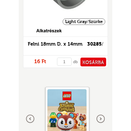
Light Gray/Szürke
Felni 18mm D. x 14mm
30285
/
16 Ft
db
KOSÁRBA
PÉNZTÁRHOZ
Előző
következő