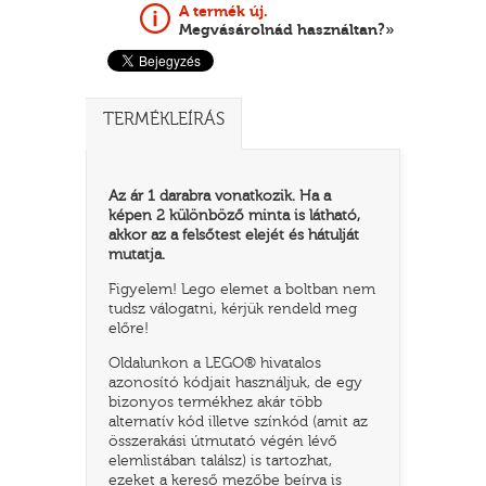
A termék új.
Megvásárolnád használtan?»
TERMÉKLEÍRÁS
Az ár 1 darabra vonatkozik. Ha a
képen 2 különböző minta is látható,
akkor az a felsőtest elejét és hátulját
mutatja.
TATÓ
Figyelem! Lego elemet a boltban nem
tudsz válogatni, kérjük rendeld meg
előre!
Oldalunkon a LEGO® hivatalos
azonosító kódjait használjuk, de egy
bizonyos termékhez akár több
alternatív kód illetve színkód (amit az
összerakási útmutató végén lévő
HOG
elemlistában találsz) is tartozhat,
ezeket a kereső mezőbe beírva is