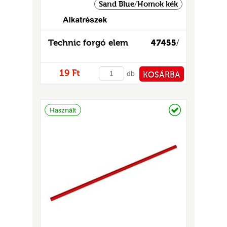
GOK
Sand Blue/Homok kék
2)
S
Technic forgó elem
47455
/
19 Ft
db
KOSÁRBA
PÉNZTÁRHOZ
Raktáron
Használt
GOK