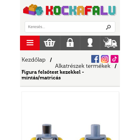
Logó
menu
Kosár
Regisztráció
Belépés
Szállítás
Facebook
Instagram
Tiktok
Kezdőlap
/
Alkatrészek termékek
/
Figura felsőtest kezekkel -
mintás/matricás