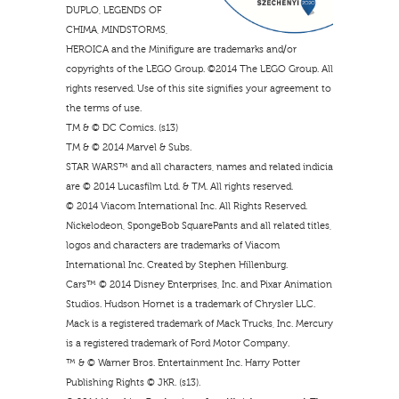
DUPLO, LEGENDS OF
CHIMA, MINDSTORMS,
HEROICA and the Minifigure are trademarks and/or
copyrights of the LEGO Group. ©2014 The LEGO Group. All
rights reserved. Use of this site signifies your agreement to
the terms of use.
TM & © DC Comics. (s13)
TM & © 2014 Marvel & Subs.
STAR WARS™ and all characters, names and related indicia
are © 2014 Lucasfilm Ltd. & TM. All rights reserved.
© 2014 Viacom International Inc. All Rights Reserved.
Nickelodeon, SpongeBob SquarePants and all related titles,
logos and characters are trademarks of Viacom
International Inc. Created by Stephen Hillenburg.
Cars™ © 2014 Disney Enterprises, Inc. and Pixar Animation
Studios. Hudson Hornet is a trademark of Chrysler LLC.
Mack is a registered trademark of Mack Trucks, Inc. Mercury
is a registered trademark of Ford Motor Company.
™ & © Warner Bros. Entertainment Inc. Harry Potter
Publishing Rights © JKR. (s13).