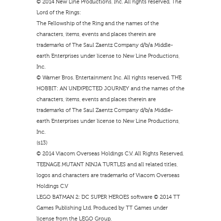
© 2014 New Line Productions, Inc. All rights reserved. The
Lord of the Rings:
The Fellowship of the Ring and the names of the
characters, items, events and places therein are
trademarks of The Saul Zaentz Company d/b/a Middle-
earth Enterprises under license to New Line Productions,
Inc.
© Warner Bros. Entertainment Inc. All rights reserved. THE
HOBBIT: AN UNEXPECTED JOURNEY and the names of the
characters, items, events and places therein are
trademarks of The Saul Zaentz Company d/b/a Middle-
earth Enterprises under license to New Line Productions,
Inc.
(s13)
© 2014 Viacom Overseas Holdings C.V. All Rights Reserved.
TEENAGE MUTANT NINJA TURTLES and all related titles,
logos and characters are trademarks of Viacom Overseas
Holdings C.V
LEGO BATMAN 2: DC SUPER HEROES software © 2014 TT
Games Publishing Ltd. Produced by TT Games under
license from the LEGO Group.