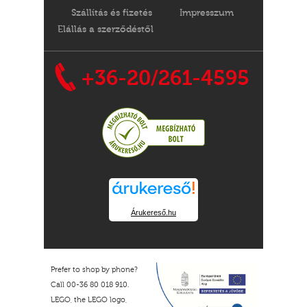
Szállítás és fizetés
Impresszum
Elállás a szerződéstől
+36-20/261-4595
Árukereső.hu
Prefer to shop by phone?
Call 00-36 80 018 910.
LEGO, the LEGO logo,