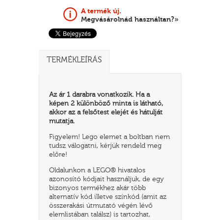
A termék új.
Megvásárolnád használtan?»
TERMÉKLEÍRÁS
Az ár 1 darabra vonatkozik. Ha a
képen 2 különböző minta is látható,
akkor az a felsőtest elejét és hátulját
mutatja.
TATÓ
Figyelem! Lego elemet a boltban nem
tudsz válogatni, kérjük rendeld meg
előre!
Oldalunkon a LEGO® hivatalos
azonosító kódjait használjuk, de egy
bizonyos termékhez akár több
alternatív kód illetve színkód (amit az
összerakási útmutató végén lévő
HOG
elemlistában találsz) is tartozhat,