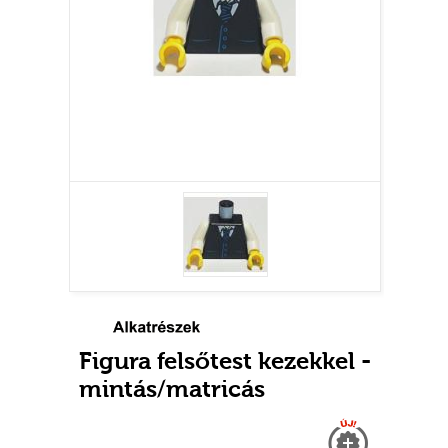
Figura felsőtest kezekkel -
mintás/matricás
Új