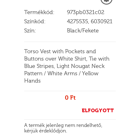
Termékkód:
973pb0321c02
Színkód:
4275535, 6030921
E
Szín:
Black/Fekete
Torso Vest with Pockets and
Buttons over White Shirt, Tie with
Blue Stripes, Light Nougat Neck
Pattern / White Arms / Yellow
Hands
0 Ft
ELFOGYOTT
A termék jelenleg nem rendelhető,
kérjük érdeklődjön.