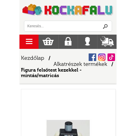
Logó
menu
Kosár
Regisztráció
Belépés
Szállítás
Facebook
Instagram
Tiktok
Kezdőlap
/
Alkatrészek termékek
/
Figura felsőtest kezekkel -
mintás/matricás