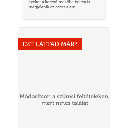
ezeket a kereső mezőbe beírva is
megjelenik az adott elem.
EZT LÁTTAD MÁR?
UR
Módosítson a szűrési feltételeken,
mert nincs találat