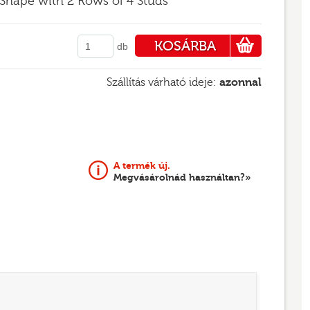
Shape with 2 Rows of 4 Studs
KOSÁRBA
db
PÉNZTÁRHOZ
Szállítás várható ideje:
azonnal
A termék új.
Megvásárolnád használtan?»