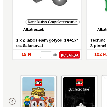
Dark Bluish Gray/Sötétszürke
Alkatrészek
1 x 2 lapos elem golyós
14417
Technic 
/
csatlakozóval
2 pinnel
15 Ft
102 Ft
db
KOSÁRBA
PÉNZTÁRHOZ
Előző