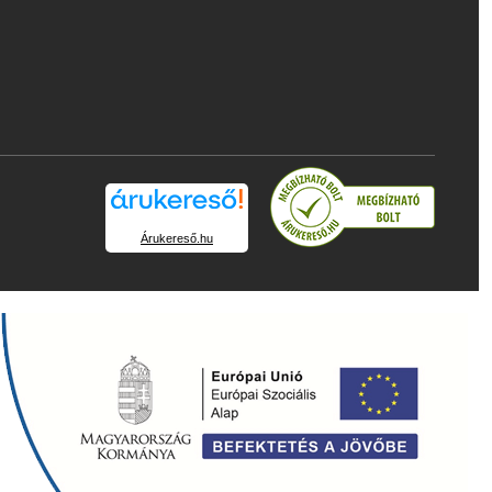
Árukereső.hu