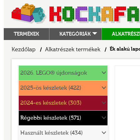
TERMÉKEK
KATEGÓRIÁK
ALKATRÉSZ
ALKATRÉSZEK
Kezdőlap
Alkatrészek termékek
Ék alakú lap
/
/
ANGRY BIRDS
Alkatrészek
ANIMAL CROSSING
2026. LEGO® újdonságok
ARCHITECTURE
2025-ös készletek (422)
ART
2024-es készletek (303)
AVATAR
BATMAN MOVIE
Régebbi készletek (571)
BLUEY
Használt készletek (434)
BOTANICALS