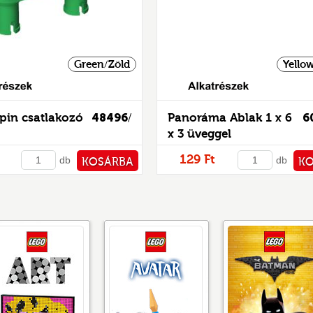
Green/Zöld
Yello
Alkatrészek
pin csatlakozó
48496
Panoráma Ablak 1 x 6
6
/
x 3 üveggel
129 Ft
db
db
KOSÁRBA
K
PÉNZTÁRHOZ
PÉNZ