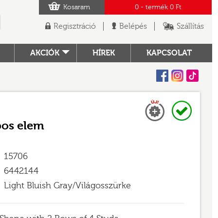
Kosaram
0
- termék
0 Ft
Regisztráció
Belépés
Szállítás
AKCIÓK
HÍREK
KAPCSOLAT
Facebook
Instagram
Tiktok
Új
Raktáron
TÓ
pos elem
15706
6442144
Light Bluish Gray/Világosszürke