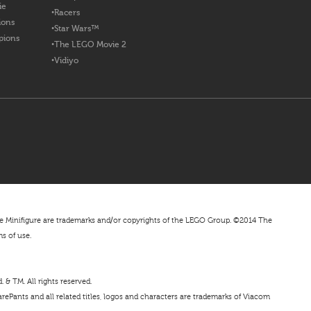
ie
Racers
ions
Star Wars™
pions
The LEGO Movie 2
Vidiyo
nifigure are trademarks and/or copyrights of the LEGO Group. ©2014 The
ms of use.
& TM. All rights reserved.
ePants and all related titles, logos and characters are trademarks of Viacom