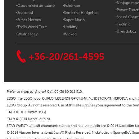
Ninjago mov
Összerakási útmutató
Pokémon
Power Funct
Seasonal
Sonic the Hedgehog
Speed Cham
Super Heroes
Super Mario
Technic
Trolls World Tour
Unikitty
Üres doboz
Wednesday
Wicked
+36-20/261-4595
Prefer to shop by phone? Call 00-36 80 018 910.
LEGO, the LEGO logo, DUPLO, LEGENDS OF CHIMA, MINDSTORMS, HEROICA and the Mi
LEGO Group. All rights reserved. Use of this site signifies your agreement to the ter
TM & © DC Comics. (s13)
TM & © 2014 Marvel & Subs.
STAR WARS™ and all characters, names and related indicia are © 2014 Lucasfilm Ltd. 
© 2014 Viacom International Inc. All Rights Reserved. Nickelodeon, SpongeBob Squar