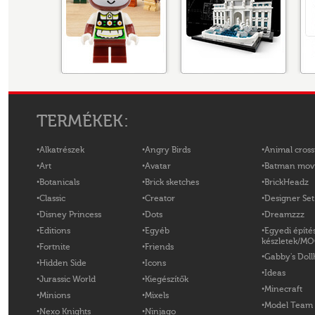
TERMÉKEK:
Alkatrészek
Angry Birds
Animal cross
Art
Avatar
Batman mov
Botanicals
Brick sketches
BrickHeadz
Classic
Creator
Designer Set
Disney Princess
Dots
Dreamzzz
Editions
Egyéb
Egyedi építé
készletek/M
Fortnite
Friends
Gabby's Doll
Hidden Side
Icons
Ideas
Jurassic World
Kiegészítők
Minecraft
Minions
Mixels
Model Team
Nexo Knights
Ninjago