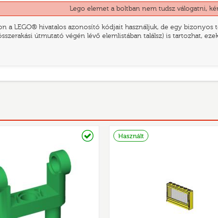
Lego elemet a boltban nem tudsz válogatni, ké
n a LEGO® hivatalos azonosító kódjait használjuk, de egy bizonyos te
összerakási útmutató végén lévő elemlistában találsz) is tartozhat, ez
Raktáron
Használt