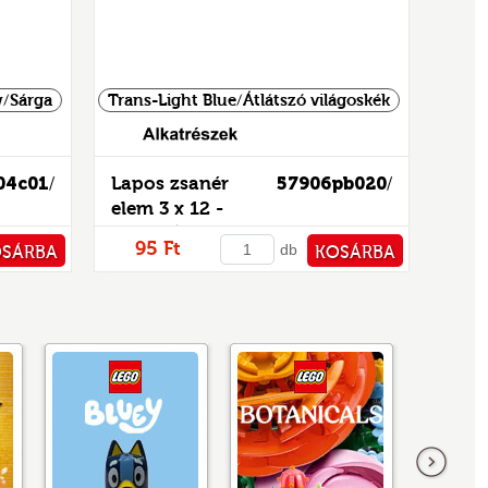
w/Sárga
Trans-Light Blue/Átlátszó világoskék
04c01
Lapos zsanér
57906pb020
/
/
elem 3 x 12 -
mintás/matricás
95 Ft
db
OSÁRBA
KOSÁRBA
TÁRHOZ
PÉNZTÁRHOZ
következő