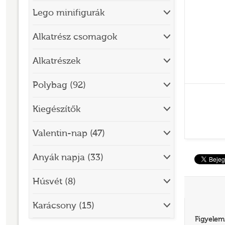
Lego minifigurák
BRICK SKETCHES
BRICKHEADZ
Alkatrész csomagok
CITY
Alkatrészek
CLASSIC
Polybag (92)
CREATOR
Kiegészítők
DESIGNER SET
DISNEY
Valentin-nap (47)
DISNEY PRINCESS
Anyák napja (33)
DOTS
Húsvét (8)
DREAMZZZ
DUPLO®
Karácsony (15)
Figyelem
EDITIONS