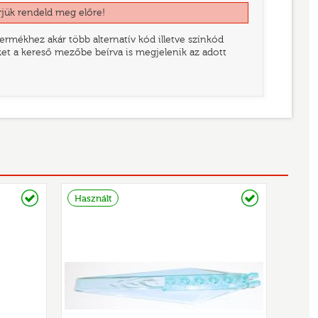
rjük rendeld meg előre!
rmékhez akár több alternatív kód illetve színkód
eket a kereső mezőbe beírva is megjelenik az adott
Raktáron
Raktáron
Használt