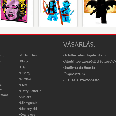
VÁSÁRLÁS:
ing
Architecture
Adatkezelési tájékoztató
ie
Bluey
Általános szerződési feltétele
City
Szállítás és fizetés
Disney
Impresszum
Duplo®
Elállás a szerződéstől
sű
Elves
OC
Harry Potter™
house
Juniors
Minifigurák
Monkey kid
One piece