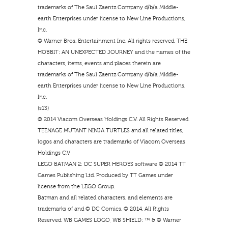
trademarks of The Saul Zaentz Company d/b/a Middle-
earth Enterprises under license to New Line Productions,
Inc.
© Warner Bros. Entertainment Inc. All rights reserved. THE
HOBBIT: AN UNEXPECTED JOURNEY and the names of the
characters, items, events and places therein are
trademarks of The Saul Zaentz Company d/b/a Middle-
earth Enterprises under license to New Line Productions,
Inc.
(s13)
© 2014 Viacom Overseas Holdings C.V. All Rights Reserved.
TEENAGE MUTANT NINJA TURTLES and all related titles,
logos and characters are trademarks of Viacom Overseas
Holdings C.V
LEGO BATMAN 2: DC SUPER HEROES software © 2014 TT
Games Publishing Ltd. Produced by TT Games under
license from the LEGO Group.
Batman and all related characters, and elements are
trademarks of and © DC Comics. © 2014. All Rights
Reserved. WB GAMES LOGO, WB SHIELD: ™ & © Warner