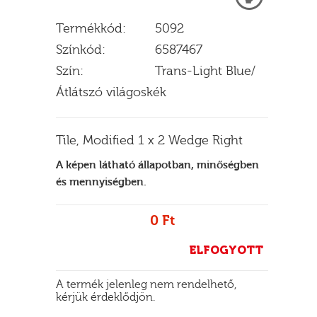
Termékkód:
5092
Színkód:
6587467
E
Szín:
Trans-Light Blue/
Átlátszó világoskék
Tile, Modified 1 x 2 Wedge Right
A képen látható állapotban, minőségben
és mennyiségben.
0 Ft
ELFOGYOTT
A termék jelenleg nem rendelhető,
kérjük érdeklődjön.