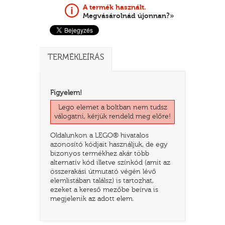
A termék használt.
Megvásárolnád újonnan?»
TERMÉKLEÍRÁS
Figyelem!
Lego elemet a boltban nem tudsz
válogatni, kérjük rendeld meg előre!
TATÓ
Oldalunkon a LEGO® hivatalos
azonosító kódjait használjuk, de egy
bizonyos termékhez akár több
alternatív kód illetve színkód (amit az
összerakási útmutató végén lévő
elemlistában találsz) is tartozhat,
ezeket a kereső mezőbe beírva is
megjelenik az adott elem.
HOG