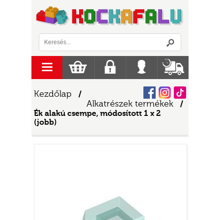
Logó
menu
Kosár
Regisztráció
Belépés
Szállítás
Facebook
Instagram
Tiktok
Kezdőlap
/
Alkatrészek termékek
/
Ék alakú csempe, módosított 1 x 2
(jobb)