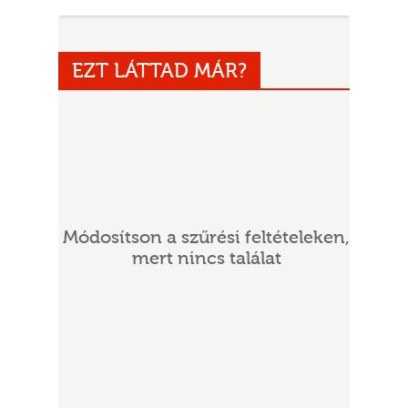
EZT LÁTTAD MÁR?
UR
Módosítson a szűrési feltételeken,
mert nincs találat