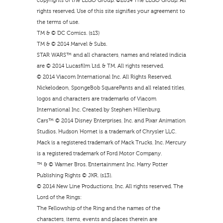
copyrights of the LEGO Group. ©2014 The LEGO Group. All
rights reserved. Use of this site signifies your agreement to
the terms of use.
TM & © DC Comics. (s13)
TM & © 2014 Marvel & Subs.
STAR WARS™ and all characters, names and related indicia
are © 2014 Lucasfilm Ltd. & TM. All rights reserved.
© 2014 Viacom International Inc. All Rights Reserved.
Nickelodeon, SpongeBob SquarePants and all related titles,
logos and characters are trademarks of Viacom
International Inc. Created by Stephen Hillenburg.
Cars™ © 2014 Disney Enterprises, Inc. and Pixar Animation
Studios. Hudson Hornet is a trademark of Chrysler LLC.
Mack is a registered trademark of Mack Trucks, Inc. Mercury
is a registered trademark of Ford Motor Company.
™ & © Warner Bros. Entertainment Inc. Harry Potter
Publishing Rights © JKR. (s13).
© 2014 New Line Productions, Inc. All rights reserved. The
Lord of the Rings:
The Fellowship of the Ring and the names of the
characters, items, events and places therein are