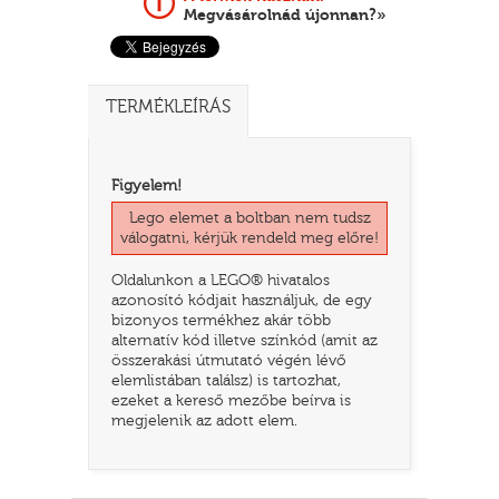
Megvásárolnád újonnan?»
TERMÉKLEÍRÁS
Figyelem!
Lego elemet a boltban nem tudsz
válogatni, kérjük rendeld meg előre!
Oldalunkon a LEGO® hivatalos
TATÓ
azonosító kódjait használjuk, de egy
bizonyos termékhez akár több
alternatív kód illetve színkód (amit az
összerakási útmutató végén lévő
elemlistában találsz) is tartozhat,
ezeket a kereső mezőbe beírva is
megjelenik az adott elem.
HOG