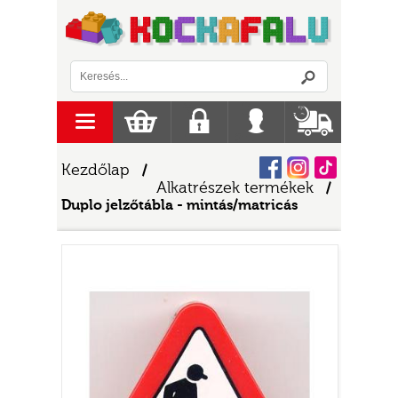
Logó
menu
Kosár
Regisztráció
Belépés
Szállítás
Facebook
Instagram
Tiktok
Kezdőlap
/
Alkatrészek termékek
/
Duplo jelzőtábla - mintás/matricás