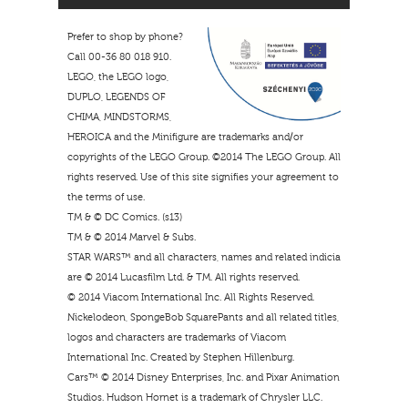
Prefer to shop by phone?
Call 00-36 80 018 910.
LEGO, the LEGO logo,
DUPLO, LEGENDS OF
CHIMA, MINDSTORMS,
HEROICA and the Minifigure are trademarks and/or
copyrights of the LEGO Group. ©2014 The LEGO Group. All
rights reserved. Use of this site signifies your agreement to
the terms of use.
TM & © DC Comics. (s13)
TM & © 2014 Marvel & Subs.
STAR WARS™ and all characters, names and related indicia
are © 2014 Lucasfilm Ltd. & TM. All rights reserved.
© 2014 Viacom International Inc. All Rights Reserved.
Nickelodeon, SpongeBob SquarePants and all related titles,
logos and characters are trademarks of Viacom
International Inc. Created by Stephen Hillenburg.
Cars™ © 2014 Disney Enterprises, Inc. and Pixar Animation
Studios. Hudson Hornet is a trademark of Chrysler LLC.