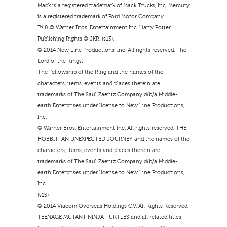
Mack is a registered trademark of Mack Trucks, Inc. Mercury
is a registered trademark of Ford Motor Company.
™ & © Warner Bros. Entertainment Inc. Harry Potter
Publishing Rights © JKR. (s13).
© 2014 New Line Productions, Inc. All rights reserved. The
Lord of the Rings:
The Fellowship of the Ring and the names of the
characters, items, events and places therein are
trademarks of The Saul Zaentz Company d/b/a Middle-
earth Enterprises under license to New Line Productions,
Inc.
© Warner Bros. Entertainment Inc. All rights reserved. THE
HOBBIT: AN UNEXPECTED JOURNEY and the names of the
characters, items, events and places therein are
trademarks of The Saul Zaentz Company d/b/a Middle-
earth Enterprises under license to New Line Productions,
Inc.
(s13)
© 2014 Viacom Overseas Holdings C.V. All Rights Reserved.
TEENAGE MUTANT NINJA TURTLES and all related titles,