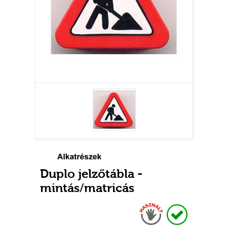
Duplo jelzőtábla -
mintás/matricás
Használt
Raktáron