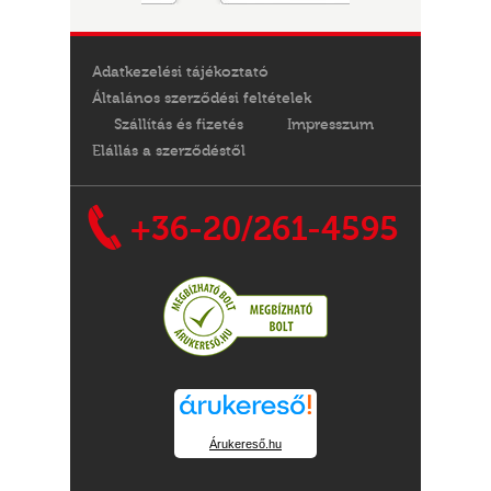
Adatkezelési tájékoztató
Általános szerződési feltételek
Szállítás és fizetés
Impresszum
Elállás a szerződéstől
+36-20/261-4595
Árukereső.hu