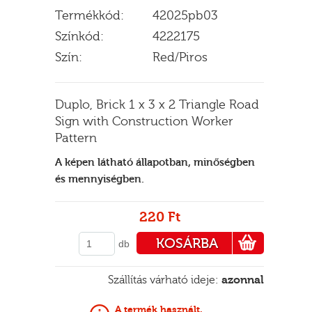
Termékkód:
42025pb03
Színkód:
4222175
Szín:
Red/Piros
E
Duplo, Brick 1 x 3 x 2 Triangle Road
Sign with Construction Worker
Pattern
A képen látható állapotban, minőségben
és mennyiségben.
220 Ft
KOSÁRBA
db
PÉNZTÁRHOZ
Szállítás várható ideje:
azonnal
A termék használt.