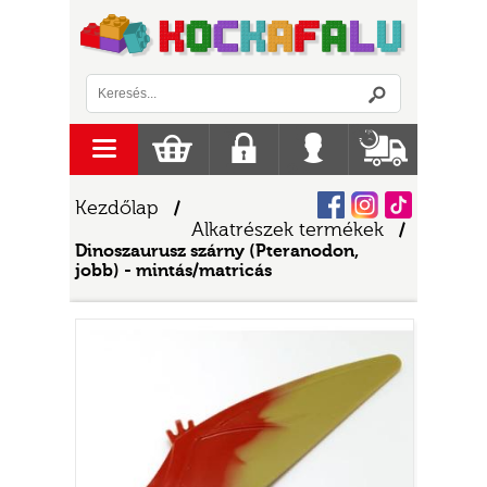
Logó
menu
Kosár
Regisztráció
Belépés
Szállítás
Facebook
Instagram
Tiktok
Kezdőlap
/
Alkatrészek termékek
/
Dinoszaurusz szárny (Pteranodon,
jobb) - mintás/matricás