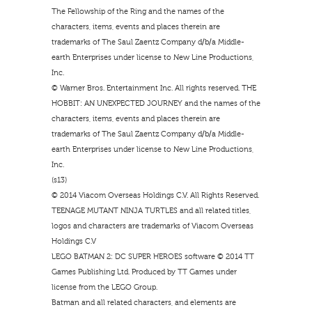
The Fellowship of the Ring and the names of the
characters, items, events and places therein are
trademarks of The Saul Zaentz Company d/b/a Middle-
earth Enterprises under license to New Line Productions,
Inc.
© Warner Bros. Entertainment Inc. All rights reserved. THE
HOBBIT: AN UNEXPECTED JOURNEY and the names of the
characters, items, events and places therein are
trademarks of The Saul Zaentz Company d/b/a Middle-
earth Enterprises under license to New Line Productions,
Inc.
(s13)
© 2014 Viacom Overseas Holdings C.V. All Rights Reserved.
TEENAGE MUTANT NINJA TURTLES and all related titles,
logos and characters are trademarks of Viacom Overseas
Holdings C.V
LEGO BATMAN 2: DC SUPER HEROES software © 2014 TT
Games Publishing Ltd. Produced by TT Games under
license from the LEGO Group.
Batman and all related characters, and elements are