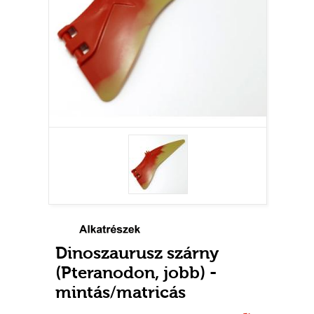
Dinoszaurusz szárny
(Pteranodon, jobb) -
mintás/matricás
Használt