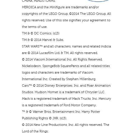
CHIMA, MINDSTORMS,
HEROICA and the Minifigure are trademarks and/or
copyrights of the LEGO Group. ©2014 The LEGO Group. All
rights reserved. Use of this site signifies your agreement to
the terms of use.
TM & © DC Comics. (s13)
TM & © 2014 Marvel & Subs.
STAR WARS™ and all characters, names and related indicia
are © 2014 Lucasfilm Ltd. & TM. All rights reserved.
© 2014 Viacom International Inc. All Rights Reserved.
Nickelodeon, SpongeBob SquarePants and all related titles,
logos and characters are trademarks of Viacom
International Inc. Created by Stephen Hillenburg.
Cars™ © 2014 Disney Enterprises, Inc. and Pixar Animation
Studios. Hudson Hornet is a trademark of Chrysler LLC.
Mack is a registered trademark of Mack Trucks, Inc. Mercury
is a registered trademark of Ford Motor Company.
™ & © Warner Bros. Entertainment Inc. Harry Potter
Publishing Rights © JKR. (s13).
© 2014 New Line Productions, Inc. All rights reserved. The
Lord of the Rings: