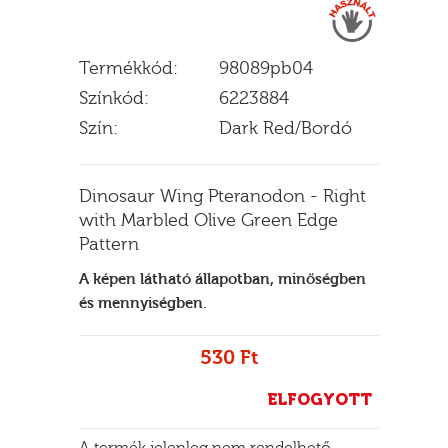
Termékkód:
98089pb04
E
Színkód:
6223884
Szín:
Dark Red/Bordó
Dinosaur Wing Pteranodon - Right
with Marbled Olive Green Edge
Pattern
A képen látható állapotban, minőségben
és mennyiségben.
530 Ft
ELFOGYOTT
A termék jelenleg nem rendelhető,