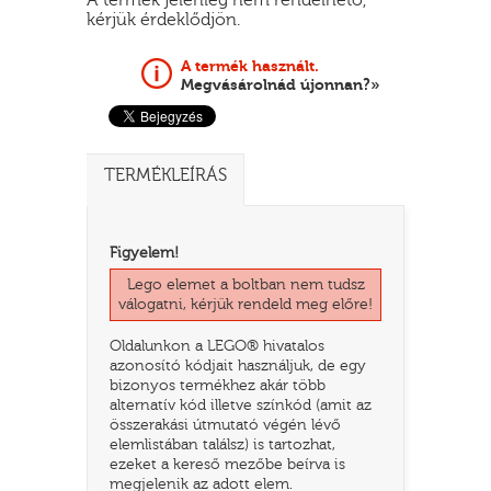
kérjük érdeklődjön.
A termék használt.
Megvásárolnád újonnan?»
TERMÉKLEÍRÁS
Figyelem!
TATÓ
Lego elemet a boltban nem tudsz
válogatni, kérjük rendeld meg előre!
Oldalunkon a LEGO® hivatalos
azonosító kódjait használjuk, de egy
bizonyos termékhez akár több
alternatív kód illetve színkód (amit az
összerakási útmutató végén lévő
elemlistában találsz) is tartozhat,
ezeket a kereső mezőbe beírva is
HOG
megjelenik az adott elem.