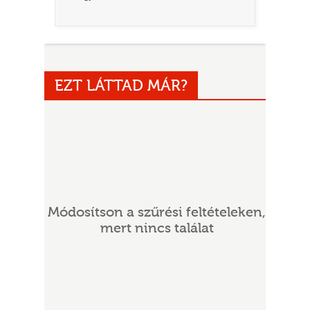
EZT LÁTTAD MÁR?
UR
Módosítson a szűrési feltételeken,
mert nincs találat