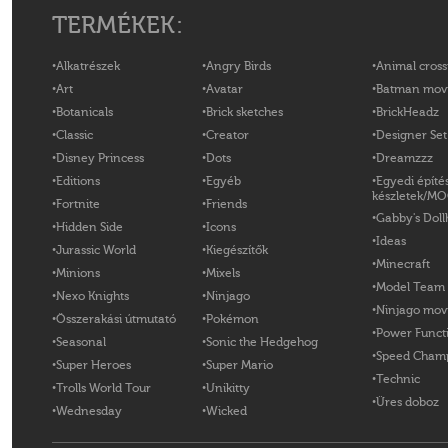
TERMÉKEK:
Alkatrészek
Angry Birds
Animal cross
Art
Avatar
Batman mov
Botanicals
Brick sketches
BrickHeadz
Classic
Creator
Designer Set
Disney Princess
Dots
Dreamzzz
Editions
Egyéb
Egyedi építé
készletek/M
Fortnite
Friends
Gabby's Doll
Hidden Side
Icons
Ideas
Jurassic World
Kiegészítők
Minecraft
Minions
Mixels
Model Team
Nexo Knights
Ninjago
Ninjago mov
Összerakási útmutató
Pokémon
Power Funct
Seasonal
Sonic the Hedgehog
Speed Cham
Super Heroes
Super Mario
Technic
Trolls World Tour
Unikitty
Üres doboz
Wednesday
Wicked