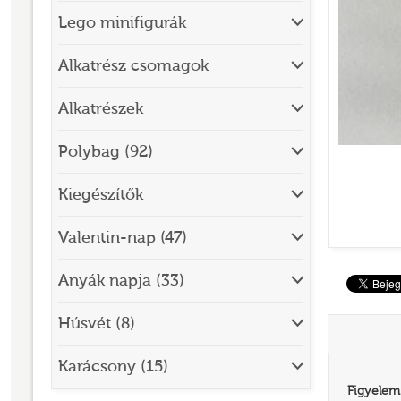
Lego minifigurák
BRICK SKETCHES
BRICKHEADZ
Alkatrész csomagok
CITY
Alkatrészek
CLASSIC
Polybag (92)
CREATOR
Kiegészítők
DESIGNER SET
DISNEY
Valentin-nap (47)
DISNEY PRINCESS
Anyák napja (33)
DOTS
Húsvét (8)
DREAMZZZ
DUPLO®
Karácsony (15)
Figyelem
EDITIONS