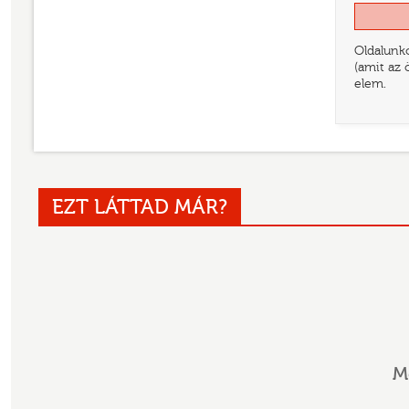
Oldalunko
(amit az 
elem.
EZT LÁTTAD MÁR?
M