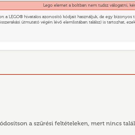
Lego elemet a boltban nem tudsz válogatni, ké
n a LEGO® hivatalos azonosító kódjait használjuk, de egy bizonyos te
összerakási útmutató végén lévő elemlistában találsz) is tartozhat, ez
ódosítson a szűrési feltételeken, mert nincs talál