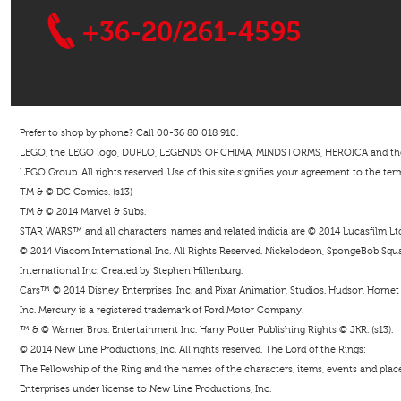
+36-20/261-4595
Prefer to shop by phone? Call 00-36 80 018 910.
LEGO, the LEGO logo, DUPLO, LEGENDS OF CHIMA, MINDSTORMS, HEROICA and the Mi
LEGO Group. All rights reserved. Use of this site signifies your agreement to the ter
TM & © DC Comics. (s13)
TM & © 2014 Marvel & Subs.
STAR WARS™ and all characters, names and related indicia are © 2014 Lucasfilm Ltd. 
© 2014 Viacom International Inc. All Rights Reserved. Nickelodeon, SpongeBob Squar
International Inc. Created by Stephen Hillenburg.
Cars™ © 2014 Disney Enterprises, Inc. and Pixar Animation Studios. Hudson Hornet i
Inc. Mercury is a registered trademark of Ford Motor Company.
™ & © Warner Bros. Entertainment Inc. Harry Potter Publishing Rights © JKR. (s13).
© 2014 New Line Productions, Inc. All rights reserved. The Lord of the Rings:
The Fellowship of the Ring and the names of the characters, items, events and pla
Enterprises under license to New Line Productions, Inc.