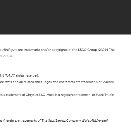
nifigure are trademarks and/or copyrights of the LEGO Group. ©2014 The
ms of use.
& TM. All rights reserved.
ePants and all related titles, logos and characters are trademarks of Viacom
s a trademark of Chrysler LLC. Mack is a registered trademark of Mack Trucks,
ces therein are trademarks of The Saul Zaentz Company d/b/a Middle-earth