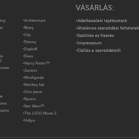
VÁSÁRLÁS:
ing
Architecture
Adatkezelési tájékoztató
ie
Bluey
Általános szerződési feltétele
City
Szállítás és fizetés
Disney
Impresszum
Duplo®
Elállás a szerződéstől
sű
Elves
OC
Harry Potter™
house
Juniors
Minifigurák
Monkey kid
One piece
ie
Racers
ions
Star Wars™
pions
The LEGO Movie 2
Vidiyo