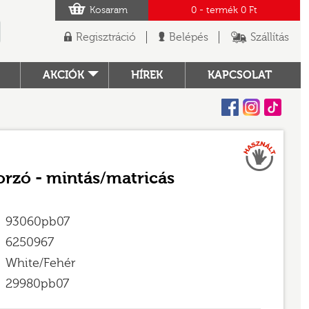
Kosaram
0
- termék
0 Ft
Regisztráció
Belépés
Szállítás
AKCIÓK
HÍREK
KAPCSOLAT
Facebook
Instagram
Tiktok
Használt
TÓ
orzó - mintás/matricás
93060pb07
6250967
White/Fehér
29980pb07