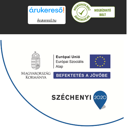
Árukereső.hu