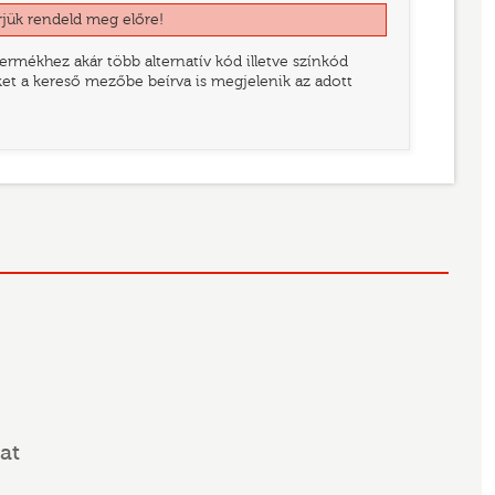
rjük rendeld meg előre!
rmékhez akár több alternatív kód illetve színkód
eket a kereső mezőbe beírva is megjelenik az adott
at