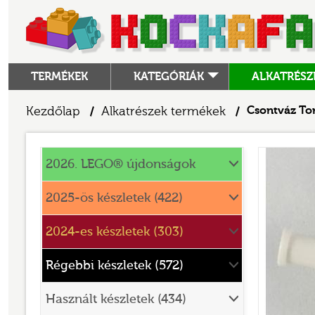
TERMÉKEK
KATEGÓRIÁK
ALKATRÉSZ
ALKATRÉSZEK
Kezdőlap
Alkatrészek termékek
Csontváz Tor
/
/
ANGRY BIRDS
Alkatrészek
ANIMAL CROSSING
2026. LEGO® újdonságok
ARCHITECTURE
2025-ös készletek (422)
ART
2024-es készletek (303)
AVATAR
BATMAN MOVIE
Régebbi készletek (572)
BLUEY
Használt készletek (434)
BOTANICALS