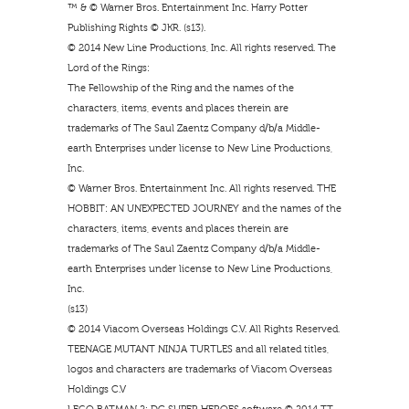
™ & © Warner Bros. Entertainment Inc. Harry Potter
Publishing Rights © JKR. (s13).
© 2014 New Line Productions, Inc. All rights reserved. The
Lord of the Rings:
The Fellowship of the Ring and the names of the
characters, items, events and places therein are
trademarks of The Saul Zaentz Company d/b/a Middle-
earth Enterprises under license to New Line Productions,
Inc.
© Warner Bros. Entertainment Inc. All rights reserved. THE
HOBBIT: AN UNEXPECTED JOURNEY and the names of the
characters, items, events and places therein are
trademarks of The Saul Zaentz Company d/b/a Middle-
earth Enterprises under license to New Line Productions,
Inc.
(s13)
© 2014 Viacom Overseas Holdings C.V. All Rights Reserved.
TEENAGE MUTANT NINJA TURTLES and all related titles,
logos and characters are trademarks of Viacom Overseas
Holdings C.V