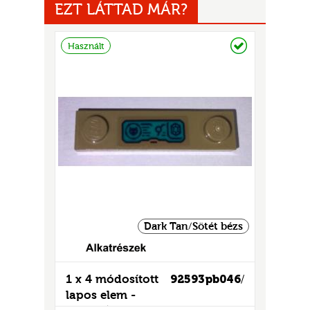
EZT LÁTTAD MÁR?
Raktáron
Használt
UR
Dark Tan/Sötét bézs
1 x 4 módosított
92593pb046
/
lapos elem -