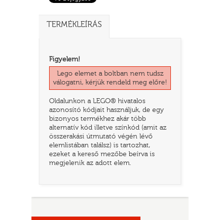
TERMÉKLEÍRÁS
Figyelem!
Lego elemet a boltban nem tudsz
válogatni, kérjük rendeld meg előre!
Oldalunkon a LEGO® hivatalos
azonosító kódjait használjuk, de egy
bizonyos termékhez akár több
TATÓ
alternatív kód illetve színkód (amit az
összerakási útmutató végén lévő
elemlistában találsz) is tartozhat,
ezeket a kereső mezőbe beírva is
megjelenik az adott elem.
HOG