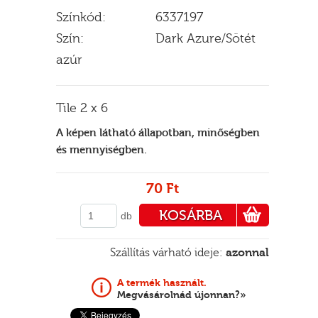
Színkód:
6337197
Szín:
Dark Azure/Sötét
azúr
E
Tile 2 x 6
A képen látható állapotban, minőségben
és mennyiségben.
70 Ft
KOSÁRBA
db
PÉNZTÁRHOZ
Szállítás várható ideje:
azonnal
A termék használt.
Megvásárolnád újonnan?»