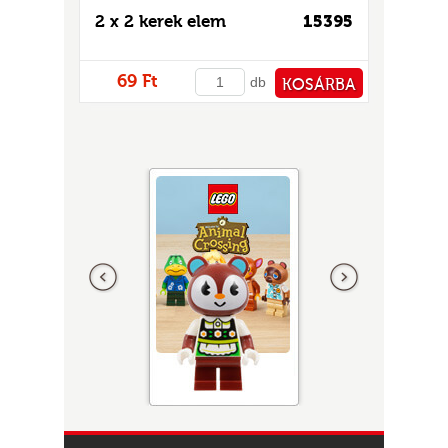
2 x 2 kerek elem
15395
69 Ft
db
KOSÁRBA
PÉNZTÁRHOZ
Előző
következő