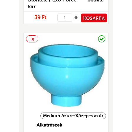
kar
39 Ft
db
KOSÁRBA
PÉNZTÁRHOZ
Raktáron
Új
Medium Azure/Közepes azúr