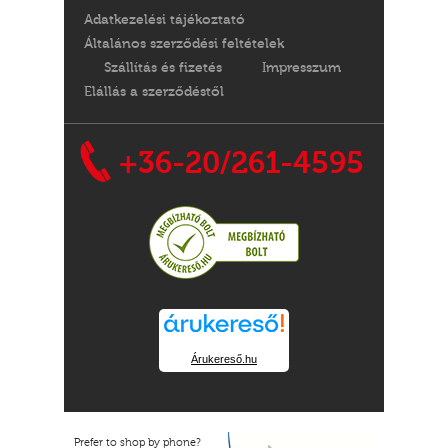
Adatkezelési tájékoztató
Általános szerződési feltételek
Szállítás és fizetés
Impresszum
Elállás a szerződéstől
+36-20/261-4595
Árukereső.hu
Prefer to shop by phone?