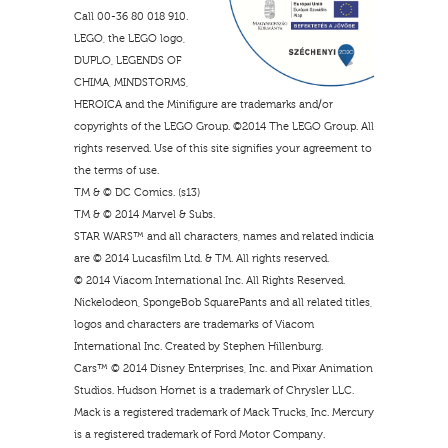
Call 00-36 80 018 910.
LEGO, the LEGO logo,
DUPLO, LEGENDS OF
CHIMA, MINDSTORMS,
HEROICA and the Minifigure are trademarks and/or
copyrights of the LEGO Group. ©2014 The LEGO Group. All
rights reserved. Use of this site signifies your agreement to
the terms of use.
TM & © DC Comics. (s13)
TM & © 2014 Marvel & Subs.
STAR WARS™ and all characters, names and related indicia
are © 2014 Lucasfilm Ltd. & TM. All rights reserved.
© 2014 Viacom International Inc. All Rights Reserved.
Nickelodeon, SpongeBob SquarePants and all related titles,
logos and characters are trademarks of Viacom
International Inc. Created by Stephen Hillenburg.
Cars™ © 2014 Disney Enterprises, Inc. and Pixar Animation
Studios. Hudson Hornet is a trademark of Chrysler LLC.
Mack is a registered trademark of Mack Trucks, Inc. Mercury
is a registered trademark of Ford Motor Company.