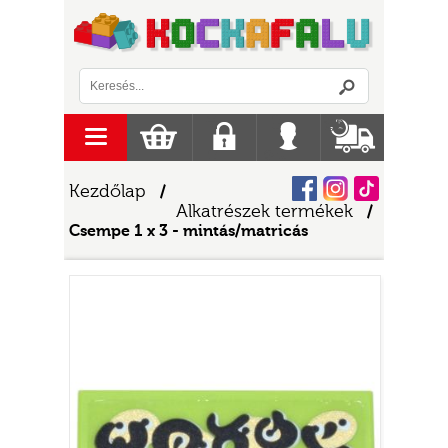
Logó
menu
Kosár
Regisztráció
Belépés
Szállítás
Facebook
Instagram
Tiktok
Kezdőlap
/
Alkatrészek termékek
/
Csempe 1 x 3 - mintás/matricás