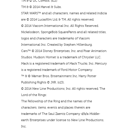
TM & © DC Comics. (s13)
TM & © 2014 Marvel & Subs.
STAR WARS™ and all characters, names and related indicia
are © 2014 Lucasfilm Ltd. & TM. All rights reserved.
© 2014 Viacom International Inc. All Rights Reserved.
Nickelodeon, SpongeBob SquarePants and all related titles,
logos and characters are trademarks of Viacom
International Inc. Created by Stephen Hillenburg.
Cars™ © 2014 Disney Enterprises, Inc. and Pixar Animation
Studios. Hudson Hornet is a trademark of Chrysler LLC.
Mack is a registered trademark of Mack Trucks, Inc. Mercury
is a registered trademark of Ford Motor Company.
™ & © Warner Bros. Entertainment Inc. Harry Potter
Publishing Rights © JKR. (s13).
© 2014 New Line Productions, Inc. All rights reserved. The
Lord of the Rings:
The Fellowship of the Ring and the names of the
characters, items, events and places therein are
trademarks of The Saul Zaentz Company d/b/a Middle-
earth Enterprises under license to New Line Productions,
Inc.