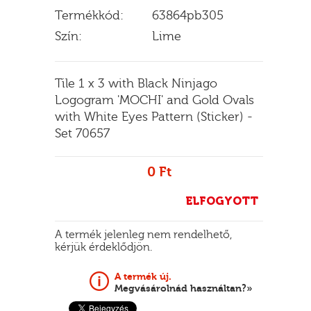
Termékkód:
63864pb305
Szín:
Lime
E
Tile 1 x 3 with Black Ninjago
Logogram 'MOCHI' and Gold Ovals
with White Eyes Pattern (Sticker) -
Set 70657
0 Ft
ELFOGYOTT
A termék jelenleg nem rendelhető,
kérjük érdeklődjön.
A termék új.
Megvásárolnád használtan?»