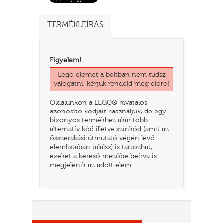
TERMÉKLEÍRÁS
Figyelem!
Lego elemet a boltban nem tudsz
válogatni, kérjük rendeld meg előre!
Oldalunkon a LEGO® hivatalos
azonosító kódjait használjuk, de egy
bizonyos termékhez akár több
TATÓ
alternatív kód illetve színkód (amit az
összerakási útmutató végén lévő
elemlistában találsz) is tartozhat,
ezeket a kereső mezőbe beírva is
megjelenik az adott elem.
HOG