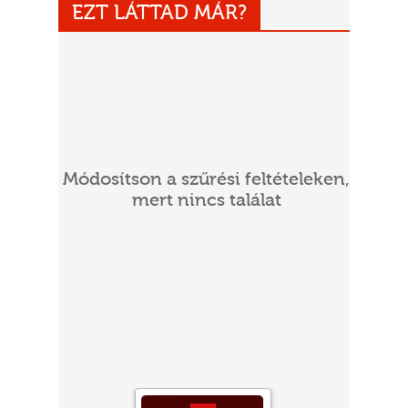
EZT LÁTTAD MÁR?
Módosítson a szűrési feltételeken,
UR
mert nincs találat