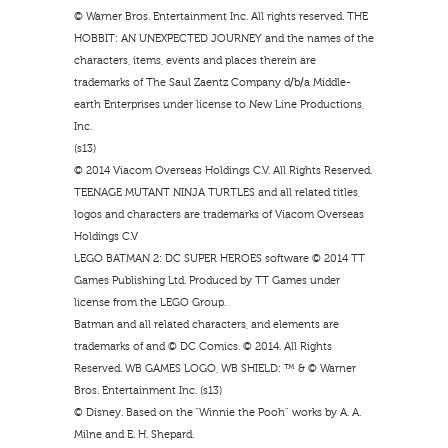
© Warner Bros. Entertainment Inc. All rights reserved. THE
HOBBIT: AN UNEXPECTED JOURNEY and the names of the
characters, items, events and places therein are
trademarks of The Saul Zaentz Company d/b/a Middle-
earth Enterprises under license to New Line Productions,
Inc.
(s13)
© 2014 Viacom Overseas Holdings C.V. All Rights Reserved.
TEENAGE MUTANT NINJA TURTLES and all related titles,
logos and characters are trademarks of Viacom Overseas
Holdings C.V
LEGO BATMAN 2: DC SUPER HEROES software © 2014 TT
Games Publishing Ltd. Produced by TT Games under
license from the LEGO Group.
Batman and all related characters, and elements are
trademarks of and © DC Comics. © 2014. All Rights
Reserved. WB GAMES LOGO, WB SHIELD: ™ & © Warner
Bros. Entertainment Inc. (s13)
© Disney. Based on the “Winnie the Pooh” works by A. A.
Milne and E. H. Shepard.