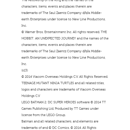
The Fellowship of the Ring and the names of the
characters, items, events and places therein are
trademarks of The Saul Zaentz Company d/b/a Middle-
earth Enterprises under license to New Line Productions,
Inc.
© Warner Bros. Entertainment Inc. All rights reserved. THE
HOBBIT: AN UNEXPECTED JOURNEY and the names of the
characters, items, events and places therein are
trademarks of The Saul Zaentz Company d/b/a Middle-
earth Enterprises under license to New Line Productions,
Inc.
(s13)
© 2014 Viacom Overseas Holdings C.V. All Rights Reserved.
TEENAGE MUTANT NINJA TURTLES and all related titles,
logos and characters are trademarks of Viacom Overseas
Holdings C.V
LEGO BATMAN 2: DC SUPER HEROES software © 2014 TT
Games Publishing Ltd. Produced by TT Games under
license from the LEGO Group.
Batman and all related characters, and elements are
trademarks of and © DC Comics. © 2014. All Rights