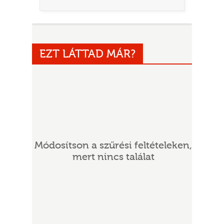
EZT LÁTTAD MÁR?
UR
Módosítson a szűrési feltételeken,
mert nincs találat