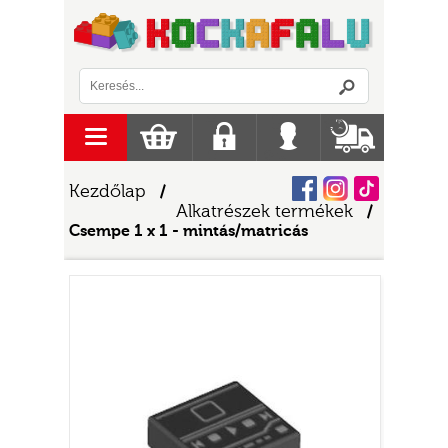
Logó
menu
Kosár
Regisztráció
Belépés
Szállítás
Facebook
Instagram
Tiktok
Kezdőlap
/
Alkatrészek termékek
/
Csempe 1 x 1 - mintás/matricás