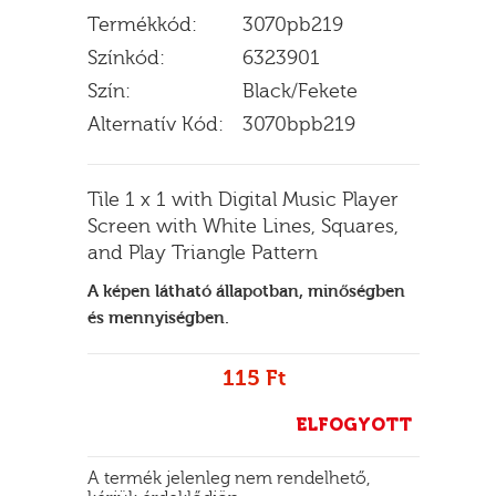
Termékkód:
3070pb219
Színkód:
6323901
Szín:
Black/Fekete
E
Alternatív Kód:
3070bpb219
Tile 1 x 1 with Digital Music Player
Screen with White Lines, Squares,
and Play Triangle Pattern
A képen látható állapotban, minőségben
és mennyiségben.
115 Ft
ELFOGYOTT
A termék jelenleg nem rendelhető,