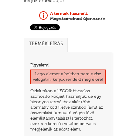
kérjük érdeklődjön.
A termék használt.
Megvásárolnád újonnan?»
TERMÉKLEÍRÁS
Figyelem!
Lego elemet a boltban nem tudsz
TATÓ
válogatni, kérjük rendeld meg előre!
Oldalunkon a LEGO® hivatalos
azonosító kódjait használjuk, de egy
bizonyos termékhez akár több
alternatív kód illetve színkód (amit az
összerakási útmutató végén lévő
elemlistában találsz) is tartozhat,
ezeket a kereső mezőbe beírva is
HOG
megjelenik az adott elem.