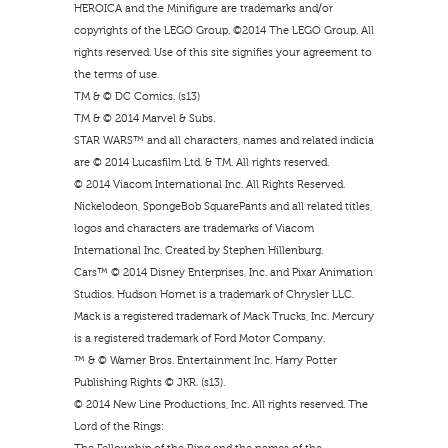
HEROICA and the Minifigure are trademarks and/or
copyrights of the LEGO Group. ©2014 The LEGO Group. All
rights reserved. Use of this site signifies your agreement to
the terms of use.
TM & © DC Comics. (s13)
TM & © 2014 Marvel & Subs.
STAR WARS™ and all characters, names and related indicia
are © 2014 Lucasfilm Ltd. & TM. All rights reserved.
© 2014 Viacom International Inc. All Rights Reserved.
Nickelodeon, SpongeBob SquarePants and all related titles,
logos and characters are trademarks of Viacom
International Inc. Created by Stephen Hillenburg.
Cars™ © 2014 Disney Enterprises, Inc. and Pixar Animation
Studios. Hudson Hornet is a trademark of Chrysler LLC.
Mack is a registered trademark of Mack Trucks, Inc. Mercury
is a registered trademark of Ford Motor Company.
™ & © Warner Bros. Entertainment Inc. Harry Potter
Publishing Rights © JKR. (s13).
© 2014 New Line Productions, Inc. All rights reserved. The
Lord of the Rings: