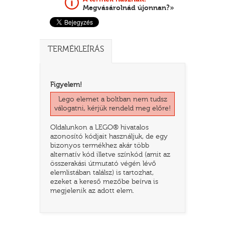
Megvásárolnád újonnan?»
TERMÉKLEÍRÁS
Figyelem!
Lego elemet a boltban nem tudsz
válogatni, kérjük rendeld meg előre!
Oldalunkon a LEGO® hivatalos
TATÓ
azonosító kódjait használjuk, de egy
bizonyos termékhez akár több
alternatív kód illetve színkód (amit az
összerakási útmutató végén lévő
elemlistában találsz) is tartozhat,
ezeket a kereső mezőbe beírva is
megjelenik az adott elem.
HOG