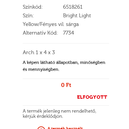
Színkód:
6518261
Szín:
Bright Light
Yellow/Fényes vil. sárga
E
Alternatív Kód:
7734
Arch 1 x 4 x 3
A képen látható állapotban, minőségben
és mennyiségben.
0 Ft
ELFOGYOTT
A termék jelenleg nem rendelhető,
kérjük érdeklődjön.
A termék használt.