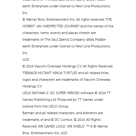
earth Enterprises under license to New Line Productions,
Inc.
© Warner Bros. Entertainment Inc. All rights reserved. THE
HOBBIT: AN UNEXPECTED JOURNEY and the names of the
characters, items, events and places therein are
trademarks of The Saul Zaentz Company d/b/a Middle-
earth Enterprises under license to New Line Productions,
Inc.
(s13)
© 2014 Viacom Overseas Holdings C.V. All Rights Reserved.
TEENAGE MUTANT NINJA TURTLES and all related titles,
logos and characters are trademarks of Viacom Overseas
Holdings C.V
LEGO BATMAN 2: DC SUPER HEROES software © 2014 TT
Games Publishing Ltd. Produced by TT Games under
license from the LEGO Group.
Batman and all related characters, and elements are
trademarks of and © DC Comics. © 2014. All Rights
Reserved. WB GAMES LOGO, WB SHIELD: ™ & © Warner
Bros. Entertainment Inc. (s13)