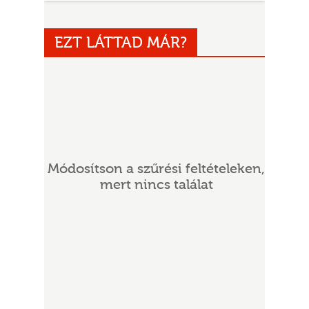
EZT LÁTTAD MÁR?
UR
Módosítson a szűrési feltételeken,
mert nincs találat