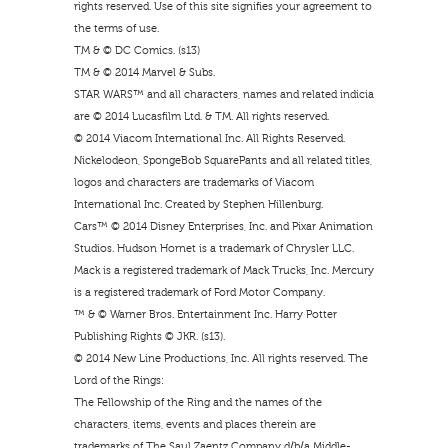
rights reserved. Use of this site signifies your agreement to
the terms of use.
TM & © DC Comics. (s13)
TM & © 2014 Marvel & Subs.
STAR WARS™ and all characters, names and related indicia
are © 2014 Lucasfilm Ltd. & TM. All rights reserved.
© 2014 Viacom International Inc. All Rights Reserved.
Nickelodeon, SpongeBob SquarePants and all related titles,
logos and characters are trademarks of Viacom
International Inc. Created by Stephen Hillenburg.
Cars™ © 2014 Disney Enterprises, Inc. and Pixar Animation
Studios. Hudson Hornet is a trademark of Chrysler LLC.
Mack is a registered trademark of Mack Trucks, Inc. Mercury
is a registered trademark of Ford Motor Company.
™ & © Warner Bros. Entertainment Inc. Harry Potter
Publishing Rights © JKR. (s13).
© 2014 New Line Productions, Inc. All rights reserved. The
Lord of the Rings:
The Fellowship of the Ring and the names of the
characters, items, events and places therein are
trademarks of The Saul Zaentz Company d/b/a Middle-