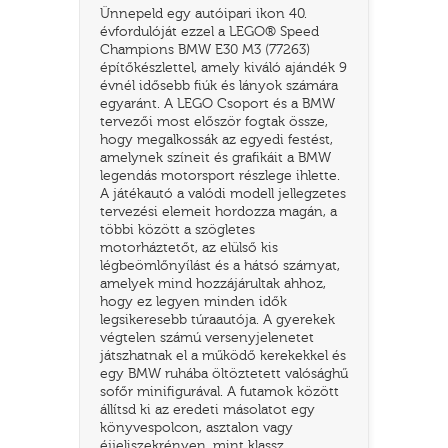
Ünnepeld egy autóipari ikon 40.
évfordulóját ezzel a LEGO® Speed
Champions BMW E30 M3 (77263)
építőkészlettel, amely kiváló ajándék 9
évnél idősebb fiúk és lányok számára
egyaránt. A LEGO Csoport és a BMW
tervezői most először fogtak össze,
hogy megalkossák az egyedi festést,
amelynek színeit és grafikáit a BMW
legendás motorsport részlege ihlette.
A játékautó a valódi modell jellegzetes
tervezési elemeit hordozza magán, a
többi között a szögletes
motorháztetőt, az elülső kis
TATÓ
légbeömlőnyílást és a hátsó szárnyat,
amelyek mind hozzájárultak ahhoz,
hogy ez legyen minden idők
legsikeresebb túraautója. A gyerekek
végtelen számú versenyjelenetet
játszhatnak el a működő kerekekkel és
egy BMW ruhába öltöztetett valósághű
sofőr minifigurával. A futamok között
állítsd ki az eredeti másolatot egy
HOG
könyvespolcon, asztalon vagy
éjjeliszekrényen, mint klassz