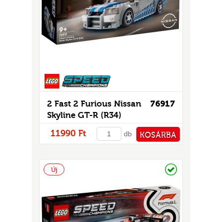
GOK
2)
S
2 Fast 2 Furious Nissan
76917
Skyline GT-R (R34)
GOK
11990 Ft
db
KOSÁRBA
PÉNZTÁRHOZ
Raktáron
Új