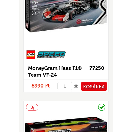
MoneyGram Haas F1®
77250
Team VF-24
versenyautó
8990 Ft
db
KOSÁRBA
PÉNZTÁRHOZ
Raktáron
Új