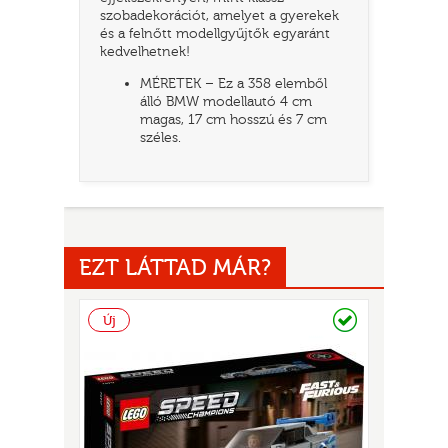
szobadekorációt, amelyet a gyerekek
és a felnőtt modellgyűjtők egyaránt
kedvelhetnek!
MÉRETEK – Ez a 358 elemből
álló BMW modellautó 4 cm
magas, 17 cm hosszú és 7 cm
széles.
UR
EZT LÁTTAD MÁR?
Raktáron
Új