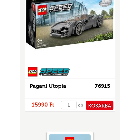
Pagani Utopia
76915
15990 Ft
db
KOSÁRBA
PÉNZTÁRHOZ