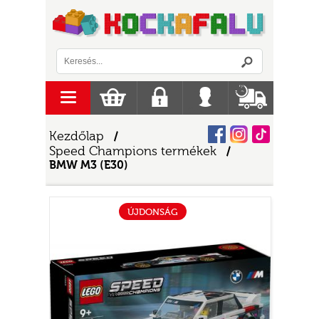
Logó
menu
Kosár
Regisztráció
Belépés
Szállítás
Facebook
Instagram
Tiktok
Kezdőlap
/
Speed Champions termékek
/
BMW M3 (E30)
ÚJDONSÁG