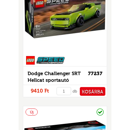
Dodge Challenger SRT
77237
Hellcat sportautó
9410 Ft
db
KOSÁRBA
PÉNZTÁRHOZ
Raktáron
Új