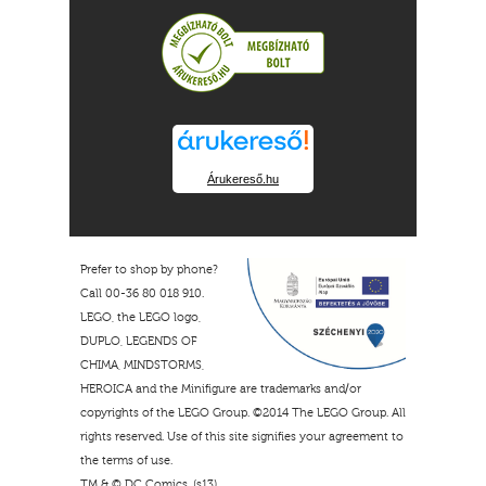
Árukereső.hu
Prefer to shop by phone?
Call 00-36 80 018 910.
LEGO, the LEGO logo,
DUPLO, LEGENDS OF
CHIMA, MINDSTORMS,
HEROICA and the Minifigure are trademarks and/or
copyrights of the LEGO Group. ©2014 The LEGO Group. All
rights reserved. Use of this site signifies your agreement to
the terms of use.
TM & © DC Comics. (s13)