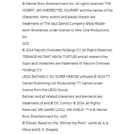
© Warner Bros. Entertainment Inc. All rights reserved. THE
HOBBIT: AN UNEXPECTED JOURNEY and the names of the
characters, items, events and places therein are
trademarks of The Saul Zaentz Company d/b/a Middle-
earth Enterprises under license to New Line Productions,
Inc.
(s13)
© 2014 Viacom Overseas Holdings C.V. All Rights Reserved.
TEENAGE MUTANT NINJA TURTLES and all related titles,
logos and characters are trademarks of Viacom Overseas
Holdings C.V
LEGO BATMAN 2: DC SUPER HEROES software © 2014 TT
Games Publishing Ltd. Produced by TT Games under
license from the LEGO Group.
Batman and all related characters, and elements are
trademarks of and © DC Comics. © 2014. All Rights
Reserved. WB GAMES LOGO, WB SHIELD: ™ & © Warner
Bros. Entertainment Inc. (s13)
© Disney. Based on the “Winnie the Pooh” works by A. A.
Milne and E. H. Shepard.