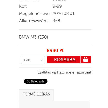
Kor:
9-99
Megjelenés éve:
2026.08.01.
Alkatrészszám:
358
E
BMW M3 (E30)
8930 Ft
KOSÁRBA
1 db
PÉNZTÁRHOZ
Szállítás várható ideje:
azonnal
TERMÉKLEÍRÁS