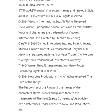
TM & © 2014 Marvel & Subs.
STAR WARS™ and all characters, names and related indicia
are © 2014 Lucasfilm Ltd. & TM. All rights reserved.
© 2014 Viacom International Inc. All Rights Reserved.
Nickelodeon, SpongeBob SquarePants and all related titles,
logos and characters are trademarks of Viacom
International Inc. Created by Stephen Hillenburg.
Cars™ © 2014 Disney Enterprises, Inc. and Pixar Animation
Studios. Hudson Hornet is a trademark of Chrysler LLC.
Mack is a registered trademark of Mack Trucks, Inc. Mercury
is a registered trademark of Ford Motor Company.
™ & © Warner Bros. Entertainment Inc. Harry Potter
Publishing Rights © JKR. (s13).
© 2014 New Line Productions, Inc. All rights reserved. The
Lord of the Rings:
The Fellowship of the Ring and the names of the
characters, items, events and places therein are
trademarks of The Saul Zaentz Company d/b/a Middle-
earth Enterprises under license to New Line Productions,
Inc.