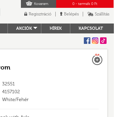
Kosaram
0
- termék
0 Ft
Regisztráció
Belépés
Szállítás
AKCIÓK
HÍREK
KAPCSOLAT
Facebook
Instagram
Tiktok
Új
TÓ
arom
32551
4157102
White/Fehér