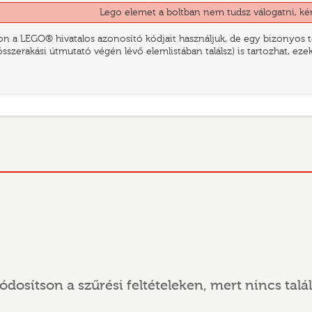
Lego elemet a boltban nem tudsz válogatni, ké
n a LEGO® hivatalos azonosító kódjait használjuk, de egy bizonyos te
összerakási útmutató végén lévő elemlistában találsz) is tartozhat, ez
ódosítson a szűrési feltételeken, mert nincs talál