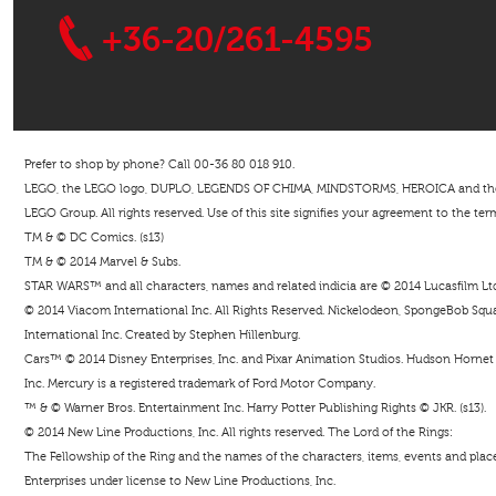
+36-20/261-4595
Prefer to shop by phone? Call 00-36 80 018 910.
LEGO, the LEGO logo, DUPLO, LEGENDS OF CHIMA, MINDSTORMS, HEROICA and the Mi
LEGO Group. All rights reserved. Use of this site signifies your agreement to the ter
TM & © DC Comics. (s13)
TM & © 2014 Marvel & Subs.
STAR WARS™ and all characters, names and related indicia are © 2014 Lucasfilm Ltd. 
© 2014 Viacom International Inc. All Rights Reserved. Nickelodeon, SpongeBob Squar
International Inc. Created by Stephen Hillenburg.
Cars™ © 2014 Disney Enterprises, Inc. and Pixar Animation Studios. Hudson Hornet i
Inc. Mercury is a registered trademark of Ford Motor Company.
™ & © Warner Bros. Entertainment Inc. Harry Potter Publishing Rights © JKR. (s13).
© 2014 New Line Productions, Inc. All rights reserved. The Lord of the Rings:
The Fellowship of the Ring and the names of the characters, items, events and pla
Enterprises under license to New Line Productions, Inc.