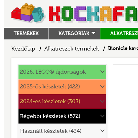
TERMÉKEK
KATEGÓRIÁK
ALKATRÉSZ
ALKATRÉSZEK
Kezdőlap
Alkatrészek termékek
Bionicle ka
/
/
ANGRY BIRDS
Alkatrészek
ANIMAL CROSSING
2026. LEGO® újdonságok
ARCHITECTURE
2025-ös készletek (422)
ART
2024-es készletek (303)
AVATAR
BATMAN MOVIE
Régebbi készletek (572)
BLUEY
Használt készletek (434)
BOTANICALS