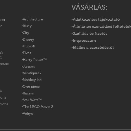
VÁSÁRLÁS:
ing
Architecture
Adatkezelési tájékoztató
ie
Bluey
Általános szerződési feltétele
City
Szállítás és fizetés
Disney
Impresszum
Duplo®
Elállás a szerződéstől
sű
Elves
OC
Harry Potter™
house
Juniors
Minifigurák
Monkey kid
One piece
ie
Racers
ions
Star Wars™
pions
The LEGO Movie 2
Vidiyo