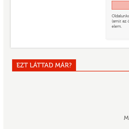
Oldalunko
(amit az 
elem.
EZT LÁTTAD MÁR?
M