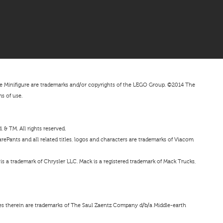
nifigure are trademarks and/or copyrights of the LEGO Group. ©2014 The
ms of use.
& TM. All rights reserved.
ePants and all related titles, logos and characters are trademarks of Viacom
s a trademark of Chrysler LLC. Mack is a registered trademark of Mack Trucks,
ces therein are trademarks of The Saul Zaentz Company d/b/a Middle-earth