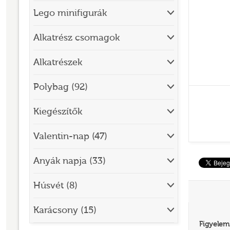
Lego minifigurák
BRICK SKETCHES
BRICKHEADZ
Alkatrész csomagok
CITY
Alkatrészek
CLASSIC
Polybag (92)
CREATOR
Kiegészítők
DESIGNER SET
DISNEY
Valentin-nap (47)
DISNEY PRINCESS
Anyák napja (33)
DOTS
Húsvét (8)
DREAMZZZ
DUPLO®
Karácsony (15)
Figyelem
EDITIONS