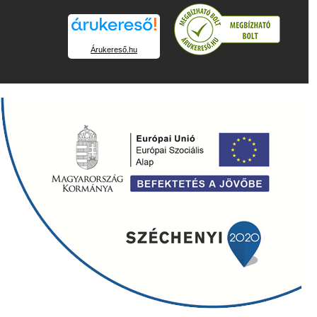
Árukereső.hu