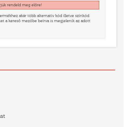
rjük rendeld meg előre!
rmékhez akár több alternatív kód illetve színkód
eket a kereső mezőbe beírva is megjelenik az adott
at