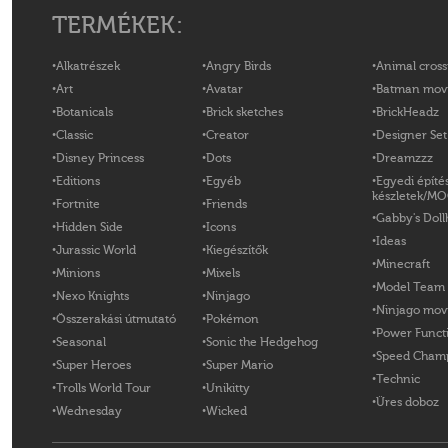
TERMÉKEK:
Alkatrészek
Angry Birds
Animal cross
Art
Avatar
Batman mov
Botanicals
Brick sketches
BrickHeadz
Classic
Creator
Designer Set
Disney Princess
Dots
Dreamzzz
Editions
Egyéb
Egyedi építé
készletek/M
Fortnite
Friends
Gabby's Doll
Hidden Side
Icons
Ideas
Jurassic World
Kiegészítők
Minecraft
Minions
Mixels
Model Team
Nexo Knights
Ninjago
Ninjago mov
Összerakási útmutató
Pokémon
Power Funct
Seasonal
Sonic the Hedgehog
Speed Cham
Super Heroes
Super Mario
Technic
Trolls World Tour
Unikitty
Üres doboz
Wednesday
Wicked