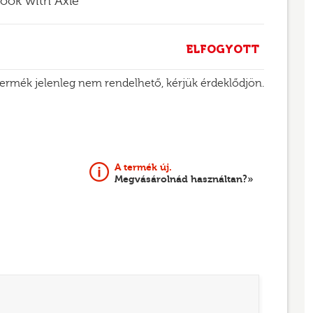
ook with Axle
ELFOGYOTT
termék jelenleg nem rendelhető, kérjük érdeklődjön.
A termék új.
Megvásárolnád használtan?»