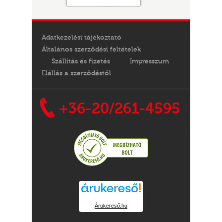
Adatkezelési tájékoztató
Általános szerződési feltételek
Szállítás és fizetés
Impresszum
Elállás a szerződéstől
+36-20/261-4595
Árukereső.hu