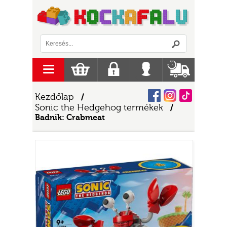
Logó
menu
Kosár
Regisztráció
Belépés
Szállítás
Facebook
Instagram
Tiktok
Kezdőlap
/
Sonic the Hedgehog termékek
/
Badnik: Crabmeat