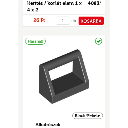
GOK
Kerítés / korlát elem 1 x
4083
/
4 x 2
2)
26 Ft
db
KOSÁRBA
S
PÉNZTÁRHOZ
Raktáron
Használt
GOK
Black/Fekete