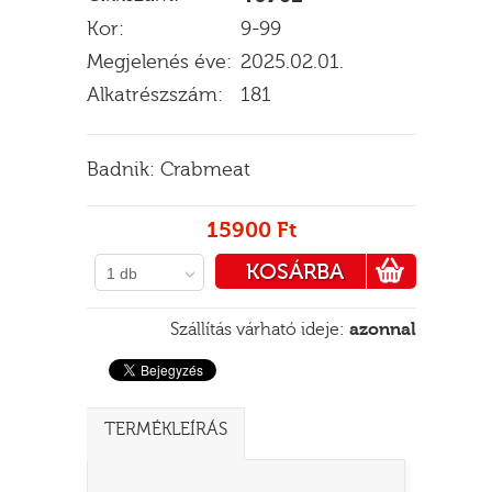
Kor:
9-99
Megjelenés éve:
2025.02.01.
Alkatrészszám:
181
E
Badnik: Crabmeat
15900 Ft
KOSÁRBA
1 db
PÉNZTÁRHOZ
Szállítás várható ideje:
azonnal
TERMÉKLEÍRÁS