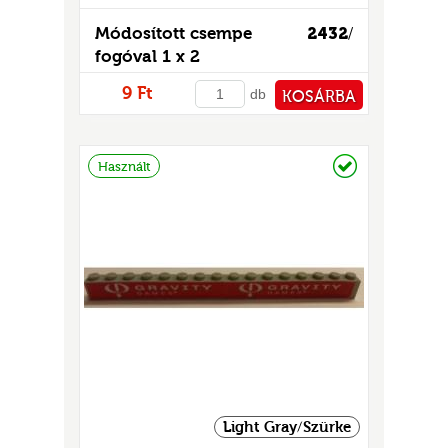
Módosított csempe
2432
/
fogóval 1 x 2
9 Ft
db
KOSÁRBA
PÉNZTÁRHOZ
Raktáron
Használt
Light Gray/Szürke