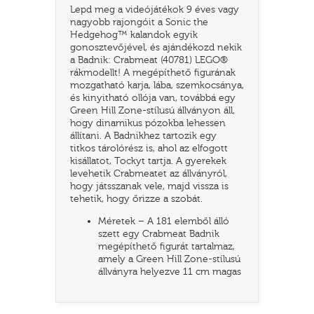
Lepd meg a videójátékok 9 éves vagy
nagyobb rajongóit a Sonic the
Hedgehog™ kalandok egyik
gonosztevőjével, és ajándékozd nekik
a Badnik: Crabmeat (40781) LEGO®
rákmodellt! A megépíthető figurának
mozgatható karja, lába, szemkocsánya,
és kinyitható ollója van, továbbá egy
Green Hill Zone-stílusú állványon áll,
hogy dinamikus pózokba lehessen
állítani. A Badnikhez tartozik egy
titkos tárolórész is, ahol az elfogott
kisállatot, Tockyt tartja. A gyerekek
levehetik Crabmeatet az állványról,
TATÓ
hogy játsszanak vele, majd vissza is
tehetik, hogy őrizze a szobát.
Méretek – A 181 elemből álló
szett egy Crabmeat Badnik
megépíthető figurát tartalmaz,
amely a Green Hill Zone-stílusú
állványra helyezve 11 cm magas
HOG