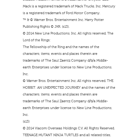
Mack is a registered trademark of Mack Trucks, Inc. Mercury
is a registered trademark of Ford Motor Company.
™ & © Warner Bros. Entertainment Inc. Harry Potter
Publishing Rights © JKR. (s13).
© 2014 New Line Productions, Inc. All rights reserved. The
Lord of the Rings:
The Fellowship of the Ring and the names of the
characters, items, events and places therein are
trademarks of The Saul Zaentz Company d/b/a Middle-
earth Enterprises under license to New Line Productions,
Inc.
© Warner Bros. Entertainment Inc. All rights reserved. THE
HOBBIT: AN UNEXPECTED JOURNEY and the names of the
characters, items, events and places therein are
trademarks of The Saul Zaentz Company d/b/a Middle-
earth Enterprises under license to New Line Productions,
Inc.
(s13)
© 2014 Viacom Overseas Holdings C.V. All Rights Reserved.
TEENAGE MUTANT NINJA TURTLES and all related titles,