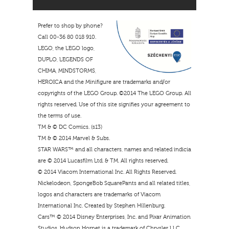
Prefer to shop by phone?
Call 00-36 80 018 910.
LEGO, the LEGO logo,
DUPLO, LEGENDS OF
CHIMA, MINDSTORMS,
HEROICA and the Minifigure are trademarks and/or
copyrights of the LEGO Group. ©2014 The LEGO Group. All
rights reserved. Use of this site signifies your agreement to
the terms of use.
TM & © DC Comics. (s13)
TM & © 2014 Marvel & Subs.
STAR WARS™ and all characters, names and related indicia
are © 2014 Lucasfilm Ltd. & TM. All rights reserved.
© 2014 Viacom International Inc. All Rights Reserved.
Nickelodeon, SpongeBob SquarePants and all related titles,
logos and characters are trademarks of Viacom
International Inc. Created by Stephen Hillenburg.
Cars™ © 2014 Disney Enterprises, Inc. and Pixar Animation
Studios. Hudson Hornet is a trademark of Chrysler LLC.