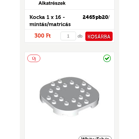
Kocka 1 x 16 -
2465pb20
/
mintás/matricás
300 Ft
db
KOSÁRBA
PÉNZTÁRHOZ
Raktáron
Új