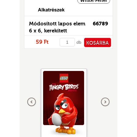
White/Fehér
Módosított lapos elem
66789
6 x 6, kerekített
sarkokkal és 4 lábbal
59 Ft
db
KOSÁRBA
PÉNZTÁRHOZ
Előző
következő