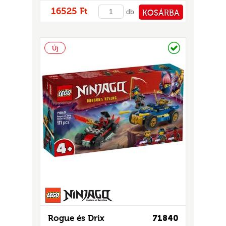
16525 Ft
db
KOSÁRBA
PÉNZTÁRHOZ
Raktáron
Új
Rogue és Drix
71840