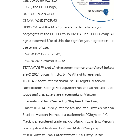
Call 00-36 80 018 910.
LEGO, the LEGO logo,
DUPLO, LEGENDS OF
CHIMA, MINDSTORMS,
HEROICA and the Minifigure are trademarks and/or
copyrights of the LEGO Group. ©2014 The LEGO Group. All
rights reserved. Use of this site signifies your agreement to
the terms of use.
TM & © DC Comics. (s13)
TM & © 2014 Marvel & Subs.
STAR WARS™ and all characters, names and related indicia
are © 2014 Lucasfilm Ltd. & TM. All rights reserved.
© 2014 Viacom International Inc. All Rights Reserved.
Nickelodeon, SpongeBob SquarePants and all related titles,
logos and characters are trademarks of Viacom
International Inc. Created by Stephen Hillenburg.
Cars™ © 2014 Disney Enterprises, Inc. and Pixar Animation
Studios. Hudson Hornet is a trademark of Chrysler LLC.
Mack is a registered trademark of Mack Trucks, Inc. Mercury
is a registered trademark of Ford Motor Company.
™ & © Warner Bros. Entertainment Inc. Harry Potter