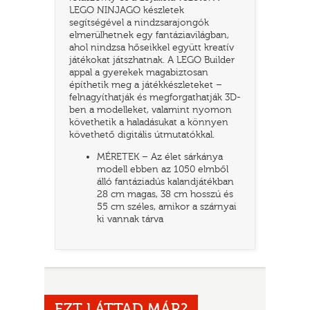
LEGO NINJAGO készletek
segítségével a nindzsarajongók
elmerülhetnek egy fantáziavilágban,
ahol nindzsa hőseikkel együtt kreatív
játékokat játszhatnak. A LEGO Builder
appal a gyerekek magabiztosan
építhetik meg a játékkészleteket –
felnagyíthatják és megforgathatják 3D-
ben a modelleket, valamint nyomon
követhetik a haladásukat a könnyen
követhető digitális útmutatókkal.
UR
MÉRETEK – Az élet sárkánya
modell ebben az 1050 elmből
álló fantáziadús kalandjátékban
28 cm magas, 38 cm hosszú és
55 cm széles, amikor a szárnyai
ki vannak tárva
EZT LÁTTAD MÁR?