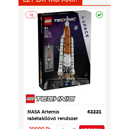
GOK
2)
Raktáron
Új
S
GOK
NASA Artemis
42221
rakétakilövő rendszer