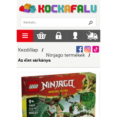
Logó
menu
Kosár
Regisztráció
Belépés
Szállítás
Facebook
Instagram
Tiktok
Kezdőlap
/
Ninjago termékek
/
Az élet sárkánya