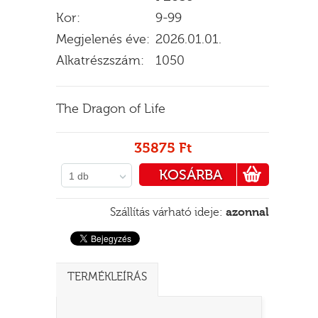
Kor:
9-99
Megjelenés éve:
2026.01.01.
Alkatrészszám:
1050
E
The Dragon of Life
35875 Ft
KOSÁRBA
1 db
PÉNZTÁRHOZ
Szállítás várható ideje:
azonnal
TERMÉKLEÍRÁS