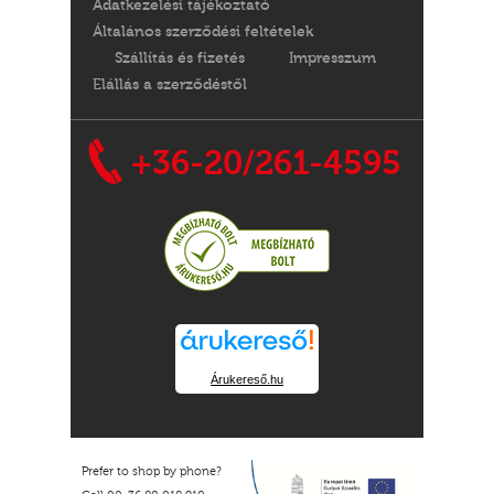
Adatkezelési tájékoztató
Általános szerződési feltételek
Szállítás és fizetés
Impresszum
Elállás a szerződéstől
+36-20/261-4595
Árukereső.hu
Prefer to shop by phone?