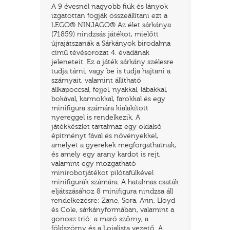
A 9 évesnél nagyobb fiúk és lányok
izgatottan fogják összeállítani ezt a
LEGO® NINJAGO® Az élet sárkánya
(71859) nindzsás játékot, mielőtt
újrajátszanák a Sárkányok birodalma
című tévésorozat 4. évadának
jeleneteit. Ez a játék sárkány szélesre
tudja tárni, vagy be is tudja hajtani a
szárnyait, valamint állítható
állkapoccsal, fejjel, nyakkal, lábakkal,
bokával, karmokkal, farokkal és egy
minifigura számára kialakított
nyereggel is rendelkezik. A
játékkészlet tartalmaz egy oldalsó
TATÓ
építményt fával és növényekkel,
amelyet a gyerekek megforgathatnak,
és amely egy arany kardot is rejt,
valamint egy mozgatható
minirobotjátékot pilótafülkével
minifigurák számára. A hatalmas csaták
eljátszásához 8 minifigura nindzsa áll
rendelkezésre: Zane, Sora, Arin, Lloyd
és Cole, sárkányformában, valamint a
HOG
gonosz trió: a maró szörny, a
földszörny és a Lojalista vezető. A