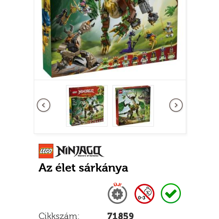
Előző
következő
Az élet sárkánya
Új
0-3 nem adható
Raktáron
Cikkszám:
71859