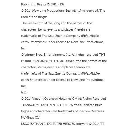
Publishing Rights © JKR. (s13).
© 2014 New Line Productions, Inc. All rights reserved. The
Lord of the Rings:
The Fellowship of the Ring and the names of the
characters, items, events and places therein are
trademarks of The Saul Zaentz Company d/b/a Middle-
earth Enterprises under license to New Line Productions,
Inc.
© Warner Bros. Entertainment Inc. All rights reserved. THE
HOBBIT: AN UNEXPECTED JOURNEY and the names of the
characters, items, events and places therein are
trademarks of The Saul Zaentz Company d/b/a Middle-
earth Enterprises under license to New Line Productions,
Inc.
(s13)
© 2014 Viacom Overseas Holdings C.V. All Rights Reserved.
TEENAGE MUTANT NINJA TURTLES and all related titles,
logos and characters are trademarks of Viacom Overseas
Holdings C.V
LEGO BATMAN 2: DC SUPER HEROES software © 2014 TT