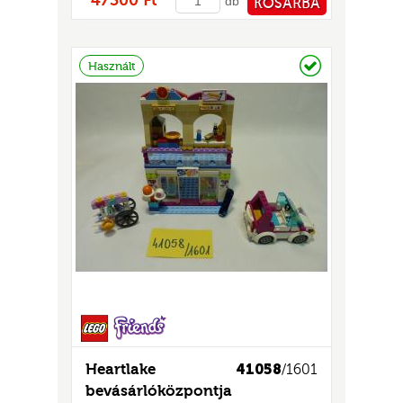
47300 Ft
db
KOSÁRBA
PÉNZTÁRHOZ
Raktáron
Használt
Heartlake
41058
/1601
bevásárlóközpontja