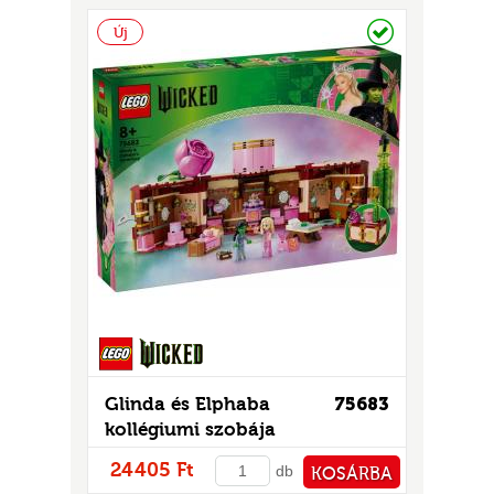
Raktáron
Új
UR
Glinda és Elphaba
75683
kollégiumi szobája
24405 Ft
db
KOSÁRBA