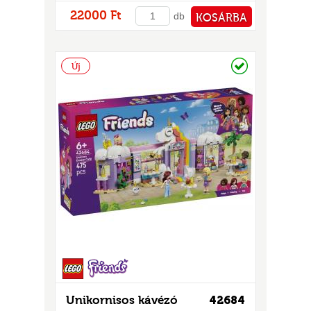
22000 Ft
db
KOSÁRBA
PÉNZTÁRHOZ
Raktáron
Új
Unikornisos kávézó
42684