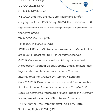
LEGO, the LEGO logo,
DUPLO, LEGENDS OF
CHIMA, MINDSTORMS,
HEROICA and the Minifigure are trademarks and/or
copyrights of the LEGO Group. ©2014 The LEGO Group. All
rights reserved. Use of this site signifies your agreement to
the terms of use.
TM & © DC Comics. (s13)
TM & © 2014 Marvel & Subs.
STAR WARS™ and all characters, names and related indicia
are © 2014 Lucasfilm Ltd. & TM. All rights reserved.
© 2014 Viacom International Inc. All Rights Reserved.
Nickelodeon, SpongeBob SquarePants and all related titles,
logos and characters are trademarks of Viacom
International Inc. Created by Stephen Hillenburg.
Cars™ © 2014 Disney Enterprises, Inc. and Pixar Animation
Studios. Hudson Hornet is a trademark of Chrysler LLC.
Mack is a registered trademark of Mack Trucks, Inc. Mercury
is a registered trademark of Ford Motor Company.
™ & © Warner Bros. Entertainment Inc. Harry Potter
Publishing Rights © JKR. (s13).