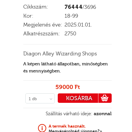
Cikkszám:
76444
/3696
Kor:
18-99
Megjelenés éve:
2025.01.01.
E
Alkatrészszám:
2750
Diagon Alley Wizarding Shops
A képen látható állapotban, minőségben
és mennyiségben.
59000 Ft
KOSÁRBA
1 db
PÉNZTÁRHOZ
Szállítás várható ideje:
azonnal
A termék használt.
Megvásárolnád újonnan?»