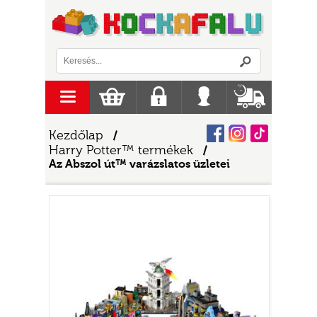
Logó
menu
Kosár
Regisztráció
Belépés
Szállítás
Facebook
Instagram
Tiktok
Kezdőlap
/
Harry Potter™ termékek
/
Az Abszol út™ varázslatos üzletei