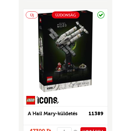
GOK
PÉNZTÁRHOZ
2)
Raktáron
Új
ÚJDONSÁG
S
GOK
A Hail Mary-küldetés
11389