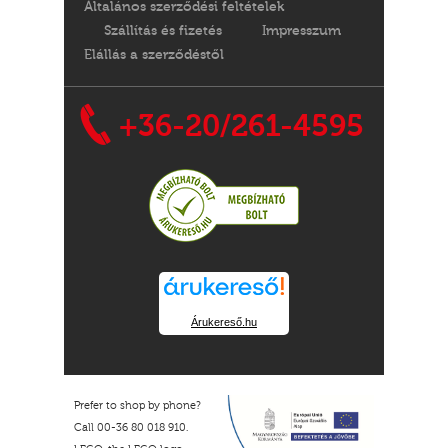
Általános szerződési feltételek
Szállítás és fizetés
Impresszum
Elállás a szerződéstől
+36-20/261-4595
Árukereső.hu
Prefer to shop by phone?
Call 00-36 80 018 910.