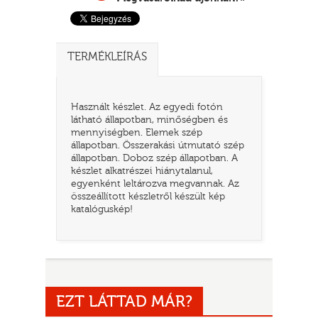
TERMÉKLEÍRÁS
Használt készlet. Az egyedi fotón
látható állapotban, minőségben és
mennyiségben. Elemek szép
állapotban. Összerakási útmutató szép
állapotban. Doboz szép állapotban. A
készlet alkatrészei hiánytalanul,
TATÓ
egyenként leltározva megvannak. Az
összeállított készletről készült kép
katalóguskép!
EZT LÁTTAD MÁR?
HOG