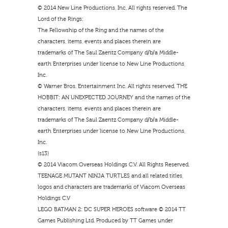
© 2014 New Line Productions, Inc. All rights reserved. The
Lord of the Rings:
The Fellowship of the Ring and the names of the
characters, items, events and places therein are
trademarks of The Saul Zaentz Company d/b/a Middle-
earth Enterprises under license to New Line Productions,
Inc.
© Warner Bros. Entertainment Inc. All rights reserved. THE
HOBBIT: AN UNEXPECTED JOURNEY and the names of the
characters, items, events and places therein are
trademarks of The Saul Zaentz Company d/b/a Middle-
earth Enterprises under license to New Line Productions,
Inc.
(s13)
© 2014 Viacom Overseas Holdings C.V. All Rights Reserved.
TEENAGE MUTANT NINJA TURTLES and all related titles,
logos and characters are trademarks of Viacom Overseas
Holdings C.V
LEGO BATMAN 2: DC SUPER HEROES software © 2014 TT
Games Publishing Ltd. Produced by TT Games under