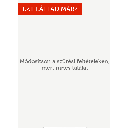
EZT LÁTTAD MÁR?
Módosítson a szűrési feltételeken,
UR
mert nincs találat