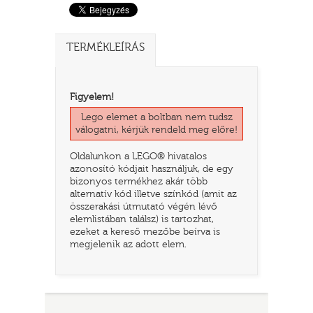
TERMÉKLEÍRÁS
Figyelem!
Lego elemet a boltban nem tudsz
válogatni, kérjük rendeld meg előre!
Oldalunkon a LEGO® hivatalos
azonosító kódjait használjuk, de egy
TATÓ
bizonyos termékhez akár több
alternatív kód illetve színkód (amit az
összerakási útmutató végén lévő
elemlistában találsz) is tartozhat,
ezeket a kereső mezőbe beírva is
megjelenik az adott elem.
HOG