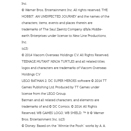
Inc.
© Warner Bros. Entertainment Inc. All rights reserved. THE
HOBBIT: AN UNEXPECTED JOURNEY and the names of the
characters, items, events and places therein are
trademarks of The Saul Zaentz Company d/b/a Middle-
earth Enterprises under license to New Line Productions,
Inc.
(s13)
© 2014 Viacom Overseas Holdings C.V. All Rights Reserved.
TEENAGE MUTANT NINJA TURTLES and all related titles,
logos and characters are trademarks of Viacom Overseas
Holdings C.V
LEGO BATMAN 2: DC SUPER HEROES software © 2014 TT
Games Publishing Ltd. Produced by TT Games under
license from the LEGO Group.
Batman and all related characters, and elements are
trademarks of and © DC Comics. © 2014. All Rights
Reserved. WB GAMES LOGO, WB SHIELD: ™ & © Warner
Bros. Entertainment Inc. (s13)
© Disney. Based on the “Winnie the Pooh” works by A. A.