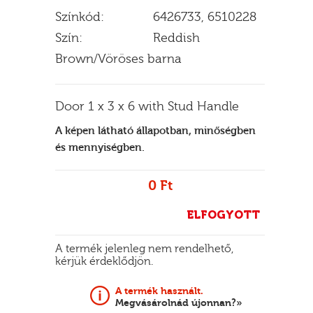
Színkód:
6426733, 6510228
Szín:
Reddish
Brown/Vöröses barna
E
Door 1 x 3 x 6 with Stud Handle
A képen látható állapotban, minőségben
és mennyiségben.
0 Ft
ELFOGYOTT
A termék jelenleg nem rendelhető,
kérjük érdeklődjön.
A termék használt.
Megvásárolnád újonnan?»