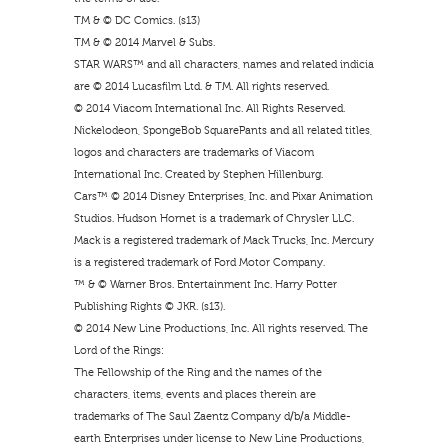
TM & © DC Comics. (s13)
TM & © 2014 Marvel & Subs.
STAR WARS™ and all characters, names and related indicia
are © 2014 Lucasfilm Ltd. & TM. All rights reserved.
© 2014 Viacom International Inc. All Rights Reserved.
Nickelodeon, SpongeBob SquarePants and all related titles,
logos and characters are trademarks of Viacom
International Inc. Created by Stephen Hillenburg.
Cars™ © 2014 Disney Enterprises, Inc. and Pixar Animation
Studios. Hudson Hornet is a trademark of Chrysler LLC.
Mack is a registered trademark of Mack Trucks, Inc. Mercury
is a registered trademark of Ford Motor Company.
™ & © Warner Bros. Entertainment Inc. Harry Potter
Publishing Rights © JKR. (s13).
© 2014 New Line Productions, Inc. All rights reserved. The
Lord of the Rings:
The Fellowship of the Ring and the names of the
characters, items, events and places therein are
trademarks of The Saul Zaentz Company d/b/a Middle-
earth Enterprises under license to New Line Productions,