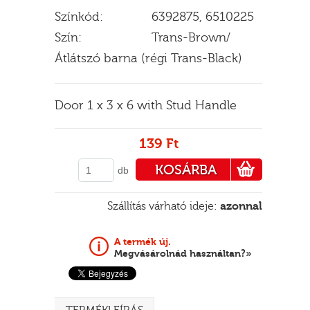
Színkód:
6392875, 6510225
Szín:
Trans-Brown/
Átlátszó barna (régi Trans-Black)
E
Door 1 x 3 x 6 with Stud Handle
139 Ft
KOSÁRBA
db
PÉNZTÁRHOZ
Szállítás várható ideje:
azonnal
A termék új.
Megvásárolnád használtan?»