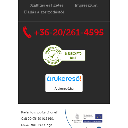
Szállítás és fizetés
Impresszum
Elállás a szerződéstől
+36-20/261-4595
Árukereső.hu
Prefer to shop by phone?
Call 00-36 80 018 910.
LEGO, the LEGO logo,