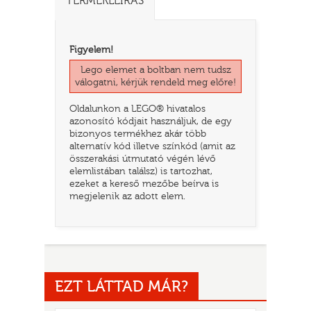
TERMÉKLEÍRÁS
Figyelem!
Lego elemet a boltban nem tudsz
válogatni, kérjük rendeld meg előre!
Oldalunkon a LEGO® hivatalos
azonosító kódjait használjuk, de egy
bizonyos termékhez akár több
alternatív kód illetve színkód (amit az
összerakási útmutató végén lévő
elemlistában találsz) is tartozhat,
TATÓ
ezeket a kereső mezőbe beírva is
megjelenik az adott elem.
EZT LÁTTAD MÁR?
HOG