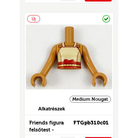
PÉNZTÁRHOZ
Raktáron
Új
Medium Nougat
Friends figura
FTGpb310c01
felsőtest -
mintás/matricás