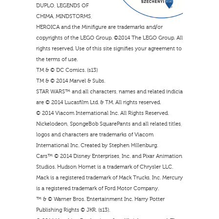
DUPLO, LEGENDS OF
CHIMA, MINDSTORMS,
HEROICA and the Minifigure are trademarks and/or
copyrights of the LEGO Group. ©2014 The LEGO Group. All
rights reserved. Use of this site signifies your agreement to
the terms of use.
TM & © DC Comics. (s13)
TM & © 2014 Marvel & Subs.
STAR WARS™ and all characters, names and related indicia
are © 2014 Lucasfilm Ltd. & TM. All rights reserved.
© 2014 Viacom International Inc. All Rights Reserved.
Nickelodeon, SpongeBob SquarePants and all related titles,
logos and characters are trademarks of Viacom
International Inc. Created by Stephen Hillenburg.
Cars™ © 2014 Disney Enterprises, Inc. and Pixar Animation
Studios. Hudson Hornet is a trademark of Chrysler LLC.
Mack is a registered trademark of Mack Trucks, Inc. Mercury
is a registered trademark of Ford Motor Company.
™ & © Warner Bros. Entertainment Inc. Harry Potter
Publishing Rights © JKR. (s13).