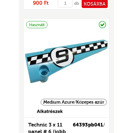
900 Ft
db
KOSÁRBA
PÉNZTÁRHOZ
Raktáron
Használt
Medium Azure/Közepes azúr
Technic 3 x 11
64393pb041
/
panel # 6 (jobb