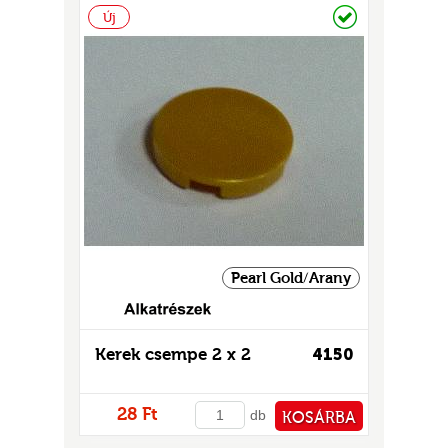
Raktáron
Új
UR
Pearl Gold/Arany
Kerek csempe 2 x 2
4150
28 Ft
db
KOSÁRBA