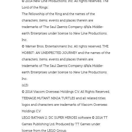
© 2014 New Line Productions, Inc. All rights reserved. The
Lord of the Rings:
The Fellowship of the Ring and the names of the
characters, items, events and places therein are
trademarks of The Saul Zaentz Company d/b/a Middle-
earth Enterprises under license to New Line Productions,
Inc.
© Warner Bros. Entertainment Inc. All rights reserved. THE
HOBBIT: AN UNEXPECTED JOURNEY and the names of the
characters, items, events and places therein are
trademarks of The Saul Zaentz Company d/b/a Middle-
earth Enterprises under license to New Line Productions,
Inc.
(s13)
© 2014 Viacom Overseas Holdings C.V. All Rights Reserved.
TEENAGE MUTANT NINJA TURTLES and all related titles,
logos and characters are trademarks of Viacom Overseas
Holdings C.V
LEGO BATMAN 2: DC SUPER HEROES software © 2014 TT
Games Publishing Ltd. Produced by TT Games under
license from the LEGO Group.