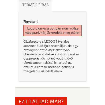
TERMÉKLEÍRÁS
Figyelem!
Lego elemet a boltban nem tudsz
válogatni, kérjük rendeld meg előre!
Oldalunkon a LEGO® hivatalos
azonosító kódjait használjuk, de egy
bizonyos termékhez akár több
alternatív kód illetve színkód (amit az
összerakási útmutató végén lévő
TATÓ
elemlistában találsz) is tartozhat,
ezeket a kereső mezőbe beírva is
megjelenik az adott elem.
HOG
EZT LÁTTAD MÁR?