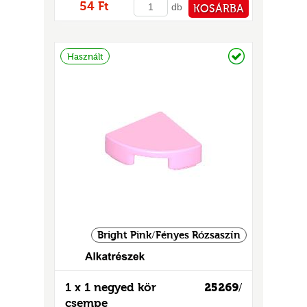
54 Ft
db
KOSÁRBA
PÉNZTÁRHOZ
Raktáron
Használt
Bright Pink/Fényes Rózsaszín
1 x 1 negyed kör
25269
/
csempe