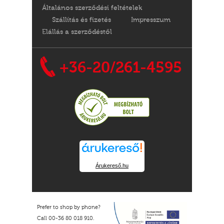
Általános szerződési feltételek
Szállítás és fizetés
Impresszum
Elállás a szerződéstől
+36-20/261-4595
Árukereső.hu
Prefer to shop by phone?
Call 00-36 80 018 910.