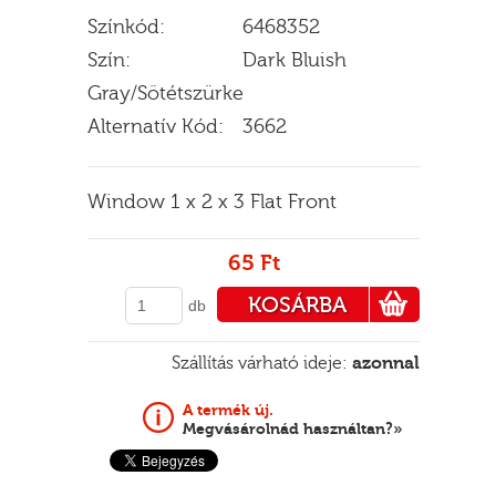
Színkód:
6468352
Szín:
Dark Bluish
Gray/Sötétszürke
E
Alternatív Kód:
3662
Window 1 x 2 x 3 Flat Front
65 Ft
KOSÁRBA
db
PÉNZTÁRHOZ
Szállítás várható ideje:
azonnal
A termék új.
Megvásárolnád használtan?»