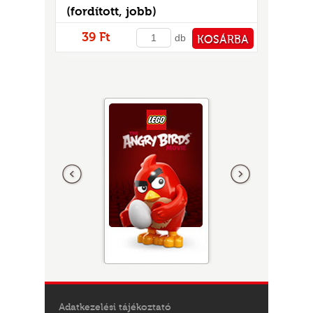
(fordított, jobb)
39 Ft
db
KOSÁRBA
PÉNZTÁRHOZ
Előző
következő
Adatkezelési tájékoztató