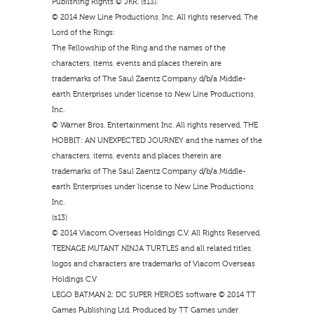
Publishing Rights © JKR. (s13).
© 2014 New Line Productions, Inc. All rights reserved. The
Lord of the Rings:
The Fellowship of the Ring and the names of the
characters, items, events and places therein are
trademarks of The Saul Zaentz Company d/b/a Middle-
earth Enterprises under license to New Line Productions,
Inc.
© Warner Bros. Entertainment Inc. All rights reserved. THE
HOBBIT: AN UNEXPECTED JOURNEY and the names of the
characters, items, events and places therein are
trademarks of The Saul Zaentz Company d/b/a Middle-
earth Enterprises under license to New Line Productions,
Inc.
(s13)
© 2014 Viacom Overseas Holdings C.V. All Rights Reserved.
TEENAGE MUTANT NINJA TURTLES and all related titles,
logos and characters are trademarks of Viacom Overseas
Holdings C.V
LEGO BATMAN 2: DC SUPER HEROES software © 2014 TT
Games Publishing Ltd. Produced by TT Games under