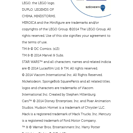
LEGO, the LEGO logo,
DUPLO, LEGENDS OF
CHIMA, MINDSTORMS,
HEROICA and the Minifigure are trademarks and/or
copyrights of the LEGO Group. ©2014 The LEGO Group. All
rights reserved. Use of this site signifies your agreement to
the terms of use.
TM & © DC Comics. (s13)
TM & © 2014 Marvel & Subs.
STAR WARS™ and all characters, names and related indicia
are © 2014 Lucasfilm Ltd. & TM. All rights reserved.
© 2014 Viacom International Inc. All Rights Reserved.
Nickelodeon, SpongeBob SquarePants and all related titles,
logos and characters are trademarks of Viacom
International Inc. Created by Stephen Hillenburg.
Cars™ © 2014 Disney Enterprises, Inc. and Pixar Animation
Studios. Hudson Hornet is a trademark of Chrysler LLC.
Mack is a registered trademark of Mack Trucks, Inc. Mercury
is a registered trademark of Ford Motor Company.
™ & © Warner Bros. Entertainment Inc. Harry Potter