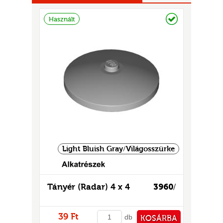
Raktáron
Használt
UR
Light Bluish Gray/Világosszürke
Tányér (Radar) 4 x 4
3960
/
39 Ft
db
KOSÁRBA