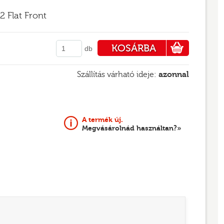
2 Flat Front
KOSÁRBA
db
PÉNZTÁRHOZ
Szállítás várható ideje:
azonnal
A termék új.
Megvásárolnád használtan?»