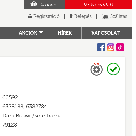
Kosaram
0
- termék
0 Ft
Regisztráció
Belépés
Szállítás
AKCIÓK
HÍREK
KAPCSOLAT
Facebook
Instagram
Tiktok
Új
Raktáron
TÓ
60592
6328188, 6382784
Dark Brown/Sötétbarna
79128