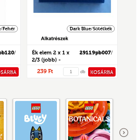
/Fehér
Dark Blue/Sötétkék
pb120
Ék elem 2 x 1 x
29119pb007
/
/
2/3 (jobb) -
mintás/matricás
239 Ft
db
OSÁRBA
KOSÁRBA
TÁRHOZ
PÉNZTÁRHOZ
következő