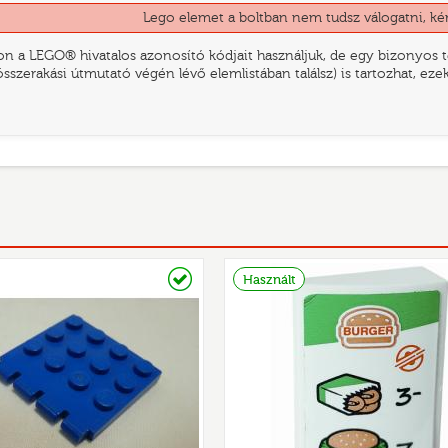
Lego elemet a boltban nem tudsz válogatni, ké
n a LEGO® hivatalos azonosító kódjait használjuk, de egy bizonyos te
összerakási útmutató végén lévő elemlistában találsz) is tartozhat, ez
Raktáron
Használt