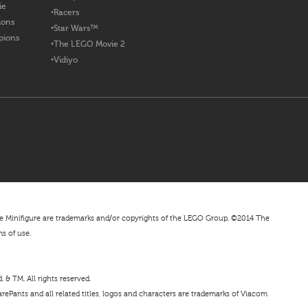
ie
Racers
ions
Star Wars™
pions
The LEGO Movie 2
Vidiyo
nifigure are trademarks and/or copyrights of the LEGO Group. ©2014 The
ms of use.
& TM. All rights reserved.
ePants and all related titles, logos and characters are trademarks of Viacom