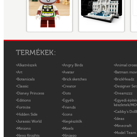
TERMÉKEK:
Alkatrészek
Angry Birds
Animal cross
Art
Avatar
Batman mov
Botanicals
Brick sketches
BrickHeadz
Classic
Creator
Designer Set
Disney Princess
Dots
Dreamzzz
Editions
Egyéb
Egyedi építé
készletek/M
Fortnite
Friends
Gabby's Doll
Hidden Side
Icons
Ideas
Jurassic World
Kiegészítők
Minecraft
Minions
Mixels
Model Team
Nexo Knights
Ninjago