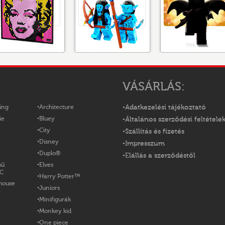
VÁSÁRLÁS:
ing
Architecture
Adatkezelési tájékoztató
ie
Bluey
Általános szerződési feltétele
City
Szállítás és fizetés
Disney
Impresszum
Duplo®
Elállás a szerződéstől
sű
Elves
OC
Harry Potter™
house
Juniors
Minifigurák
Monkey kid
One piece