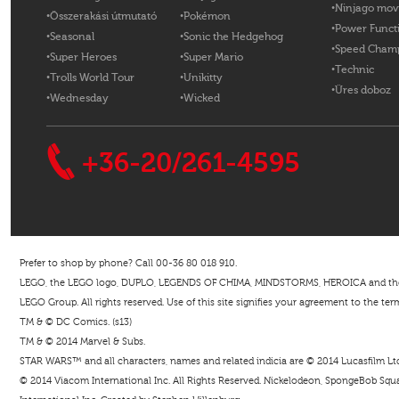
Ninjago mov
Összerakási útmutató
Pokémon
Power Funct
Seasonal
Sonic the Hedgehog
Speed Cham
Super Heroes
Super Mario
Technic
Trolls World Tour
Unikitty
Üres doboz
Wednesday
Wicked
+36-20/261-4595
Prefer to shop by phone? Call 00-36 80 018 910.
LEGO, the LEGO logo, DUPLO, LEGENDS OF CHIMA, MINDSTORMS, HEROICA and the Mi
LEGO Group. All rights reserved. Use of this site signifies your agreement to the ter
TM & © DC Comics. (s13)
TM & © 2014 Marvel & Subs.
STAR WARS™ and all characters, names and related indicia are © 2014 Lucasfilm Ltd. 
© 2014 Viacom International Inc. All Rights Reserved. Nickelodeon, SpongeBob Squar