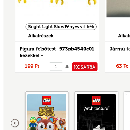
Bright Light Blue/Fényes vil. kék
Alkatrészek
Figura felsőtest
973pb4540c01
Jármű te
kezekkel -
mintás/matricás
199 Ft
63 Ft
db
KOSÁRBA
PÉNZTÁRHOZ
Előző