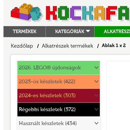
TERMÉKEK
KATEGÓRIÁK
ALKATRÉSZ
ALKATRÉSZEK
Kezdőlap
Alkatrészek termékek
Ablak 1 x 2
/
/
ANGRY BIRDS
Alkatrészek
ANIMAL CROSSING
2026. LEGO® újdonságok
ARCHITECTURE
2025-ös készletek (422)
ART
2024-es készletek (303)
AVATAR
BATMAN MOVIE
Régebbi készletek (572)
BLUEY
Használt készletek (434)
BOTANICALS