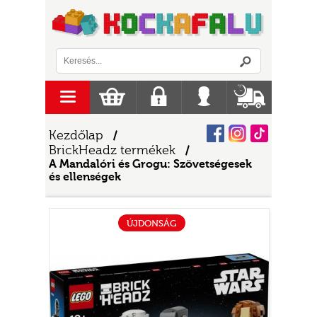
Logó
menu
Kosár
Regisztráció
Belépés
Szállítás
Facebook
Instagram
Tiktok
Kezdőlap
/
BrickHeadz termékek
/
A Mandalóri és Grogu: Szövetségesek
és ellenségek
ÚJDONSÁG