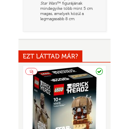
Star Wars
™ figurájának
mindegyike több mint 5 cm
magas, amelyek közül a
legmagasabb 8 cm
EZT LÁTTAD MÁR?
UR
Raktáron
Új