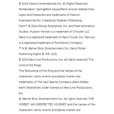
© 2014 Viacom International Inc. All Rights Reserved.
Nickelodeon, SpongeBob SquarePants and all related titles,
logos and characters are trademarks of Viacom
International Inc. Created by Stephen Hillenburg.
Cars™ © 2014 Disney Enterprises, Inc. and Pixar Animation
Studios. Hudson Hornet is a trademark of Chrysler LLC.
Mack is a registered trademark of Mack Trucks, Inc. Mercury
is a registered trademark of Ford Motor Company.
™ & © Warner Bros. Entertainment Inc. Harry Potter
Publishing Rights © JKR. (s13).
© 2014 New Line Productions, Inc. All rights reserved. The
Lord of the Rings:
The Fellowship of the Ring and the names of the
characters, items, events and places therein are
trademarks of The Saul Zaentz Company d/b/a Middle-
earth Enterprises under license to New Line Productions,
Inc.
© Warner Bros. Entertainment Inc. All rights reserved. THE
HOBBIT: AN UNEXPECTED JOURNEY and the names of the
characters, items, events and places therein are