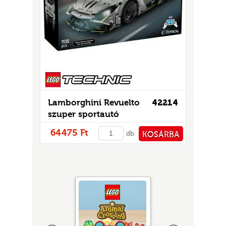
Lamborghini Revuelto
42214
szuper sportautó
64475 Ft
db
KOSÁRBA
PÉNZTÁRHOZ
Előző
következő