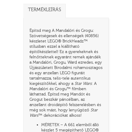
TERMÉKLEÍRÁS
Építsd meg A Mandalóri és Grogu:
Szövetségesek és ellenségek (40856)
készletet LEGO® BrickHeadz™
stílusban ezzel a kiállítható
építőkészlettel! Ez a gyerekeknek és
felnőtteknek egyaránt remek ajándék
a Mandalóri, Grogu, Ward ezredes, egy
Újjászületett Birodalmi rohamosztagos
és egy anzellan LEGO figuráit
TATÓ
tartalmazza, telis-tele autentikus
kiegészítőkkel, ahogy a
Star Wars
: A
Mandalóri és Grogu™ filmben
láthattad. Építsd meg Mandót és
Grogut beszkár páncélban, az
anzellant droidépítő felszerelésben és
még sok mást, hogy lenyűgöző
Star
Wars
™ dekorációkat alkoss!
MÉRETEK – A 661 elemből álló
HOG
készlet 5 megépíthető LEGO®