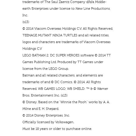
trademarks of The Saul Zaentz Company d/b/a Middle-
earth Enterprises under license to New Line Productions,
Inc.
(s13)
© 2014 Viacom Overseas Holdings C.V. All Rights Reserved.
TEENAGE MUTANT NINJA TURTLES and all related titles,
logos and characters are trademarks of Viacom Overseas
Holdings C.V
LEGO BATMAN 2: DC SUPER HEROES software © 2014 TT
Games Publishing Ltd. Produced by TT Games under
license from the LEGO Group.
Batman and all related characters, and elements are
trademarks of and © DC Comics. © 2014. All Rights
Reserved. WB GAMES LOGO, WB SHIELD: ™ & © Warner
Bros. Entertainment Inc. (s13)
© Disney. Based on the “Winnie the Pooh” works by A. A.
Milne and E. H. Shepard.
© 2014 Disney Enterprises, Inc.
Officially licensed by Volkswagen.
Must be 18 years or older to purchase online.