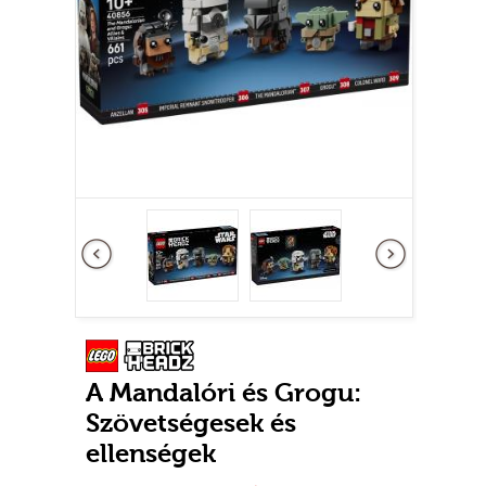
Előző
következő
A Mandalóri és Grogu:
Szövetségesek és
ellenségek
Új
0-3 nem adható
Raktáron