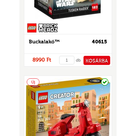
GOK
2)
S
Buckalakó™
40615
8990 Ft
db
KOSÁRBA
PÉNZTÁRHOZ
GOK
Raktáron
Új