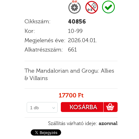
Cikkszám:
40856
E
Kor:
10-99
Megjelenés éve:
2026.04.01.
Alkatrészszám:
661
The Mandalorian and Grogu: Allies
& Villains
17700 Ft
KOSÁRBA
1 db
PÉNZTÁRHOZ
Szállítás várható ideje:
azonnal