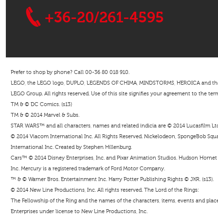
+36-20/261-4595
Prefer to shop by phone? Call 00-36 80 018 910.
LEGO, the LEGO logo, DUPLO, LEGENDS OF CHIMA, MINDSTORMS, HEROICA and the Mi
LEGO Group. All rights reserved. Use of this site signifies your agreement to the ter
TM & © DC Comics. (s13)
TM & © 2014 Marvel & Subs.
STAR WARS™ and all characters, names and related indicia are © 2014 Lucasfilm Ltd. 
© 2014 Viacom International Inc. All Rights Reserved. Nickelodeon, SpongeBob Squar
International Inc. Created by Stephen Hillenburg.
Cars™ © 2014 Disney Enterprises, Inc. and Pixar Animation Studios. Hudson Hornet i
Inc. Mercury is a registered trademark of Ford Motor Company.
™ & © Warner Bros. Entertainment Inc. Harry Potter Publishing Rights © JKR. (s13).
© 2014 New Line Productions, Inc. All rights reserved. The Lord of the Rings:
The Fellowship of the Ring and the names of the characters, items, events and pla
Enterprises under license to New Line Productions, Inc.