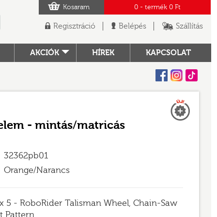
Kosaram
0
- termék
0 Ft
Regisztráció
Belépés
Szállítás
AKCIÓK
HÍREK
KAPCSOLAT
Facebook
Instagram
Tiktok
Új
TÓ
 elem - mintás/matricás
32362pb01
Orange/Narancs
 x 5 - RoboRider Talisman Wheel, Chain-Saw
t Pattern