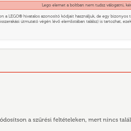
Lego elemet a boltban nem tudsz válogatni, ké
n a LEGO® hivatalos azonosító kódjait használjuk, de egy bizonyos te
összerakási útmutató végén lévő elemlistában találsz) is tartozhat, ez
ódosítson a szűrési feltételeken, mert nincs talál