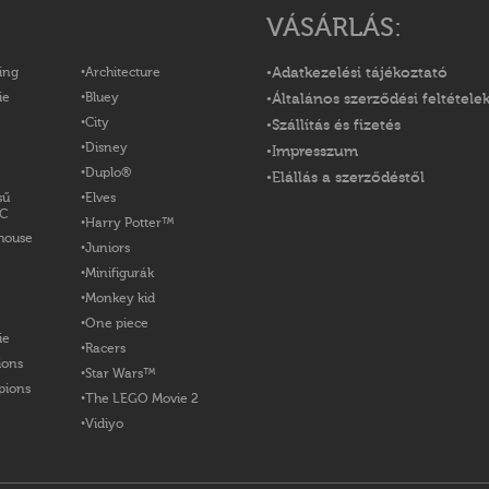
VÁSÁRLÁS:
ing
Architecture
Adatkezelési tájékoztató
ie
Bluey
Általános szerződési feltétele
City
Szállítás és fizetés
Disney
Impresszum
Duplo®
Elállás a szerződéstől
sű
Elves
OC
Harry Potter™
house
Juniors
Minifigurák
Monkey kid
One piece
ie
Racers
ions
Star Wars™
pions
The LEGO Movie 2
Vidiyo