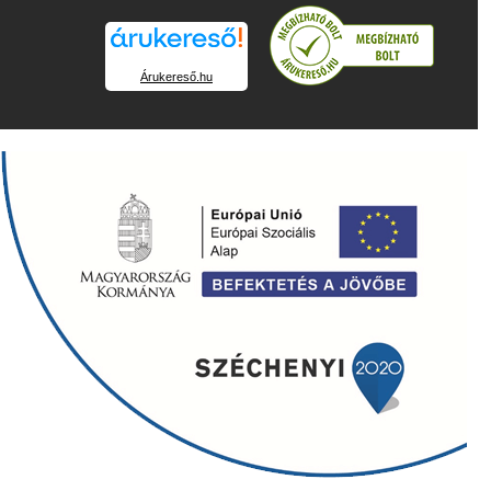
Árukereső.hu