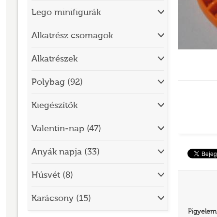
Lego minifigurák
BRICK SKETCHES
BRICKHEADZ
Alkatrész csomagok
CITY
Alkatrészek
CLASSIC
Polybag (92)
CREATOR
Kiegészítők
DESIGNER SET
DISNEY
Valentin-nap (47)
DISNEY PRINCESS
Anyák napja (33)
DOTS
Húsvét (8)
DREAMZZZ
DUPLO®
Karácsony (15)
Figyelem
EDITIONS