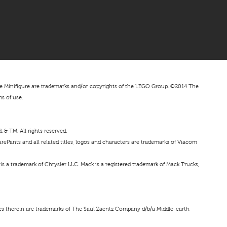
nifigure are trademarks and/or copyrights of the LEGO Group. ©2014 The
ms of use.
& TM. All rights reserved.
ePants and all related titles, logos and characters are trademarks of Viacom
s a trademark of Chrysler LLC. Mack is a registered trademark of Mack Trucks,
ces therein are trademarks of The Saul Zaentz Company d/b/a Middle-earth