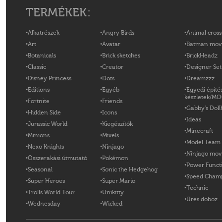
TERMÉKEK:
Alkatrészek
Angry Birds
Animal cross
Art
Avatar
Batman mov
Botanicals
Brick sketches
BrickHeadz
Classic
Creator
Designer Set
Disney Princess
Dots
Dreamzzz
Editions
Egyéb
Egyedi építé
készletek/M
Fortnite
Friends
Gabby's Doll
Hidden Side
Icons
Ideas
Jurassic World
Kiegészítők
Minecraft
Minions
Mixels
Model Team
Nexo Knights
Ninjago
Ninjago mov
Összerakási útmutató
Pokémon
Power Funct
Seasonal
Sonic the Hedgehog
Speed Cham
Super Heroes
Super Mario
Technic
Trolls World Tour
Unikitty
Üres doboz
Wednesday
Wicked