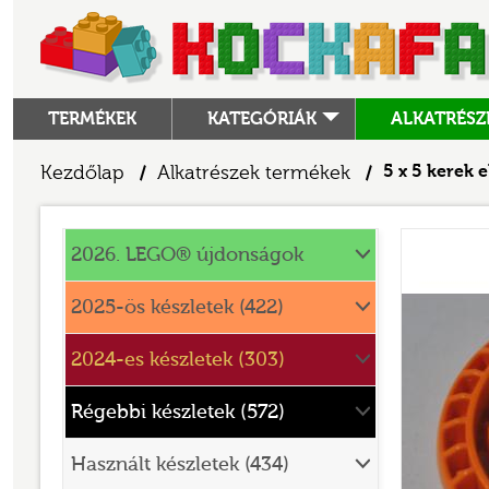
TERMÉKEK
KATEGÓRIÁK
ALKATRÉSZ
ALKATRÉSZEK
Kezdőlap
Alkatrészek termékek
5 x 5 kerek 
/
/
ANGRY BIRDS
Alkatrészek
ANIMAL CROSSING
2026. LEGO® újdonságok
ARCHITECTURE
2025-ös készletek (422)
ART
2024-es készletek (303)
AVATAR
BATMAN MOVIE
Régebbi készletek (572)
BLUEY
Használt készletek (434)
BOTANICALS