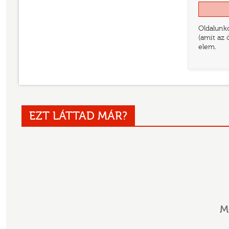
Oldalunko
(amit az 
elem.
EZT LÁTTAD MÁR?
M