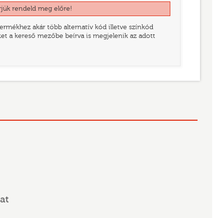
rjük rendeld meg előre!
rmékhez akár több alternatív kód illetve színkód
eket a kereső mezőbe beírva is megjelenik az adott
at