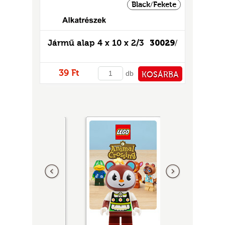
Black/Fekete
Jármű alap 4 x 10 x 2/3
30029
/
39 Ft
db
KOSÁRBA
PÉNZTÁRHOZ
Előző
következő