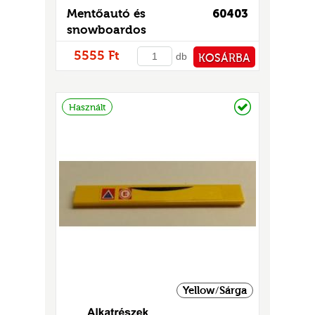
GOK
Mentőautó és
60403
2)
snowboardos
S
5555 Ft
db
KOSÁRBA
PÉNZTÁRHOZ
Raktáron
Használt
GOK
Yellow/Sárga