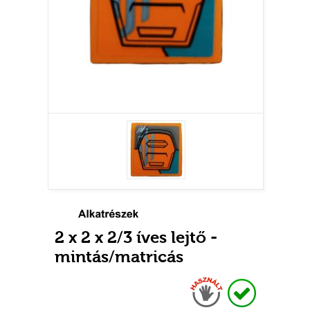
2 x 2 x 2/3 íves lejtő -
mintás/matricás
Használt
Raktáron