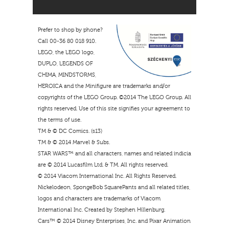
Prefer to shop by phone?
Call 00-36 80 018 910.
LEGO, the LEGO logo,
DUPLO, LEGENDS OF
CHIMA, MINDSTORMS,
HEROICA and the Minifigure are trademarks and/or
copyrights of the LEGO Group. ©2014 The LEGO Group. All
rights reserved. Use of this site signifies your agreement to
the terms of use.
TM & © DC Comics. (s13)
TM & © 2014 Marvel & Subs.
STAR WARS™ and all characters, names and related indicia
are © 2014 Lucasfilm Ltd. & TM. All rights reserved.
© 2014 Viacom International Inc. All Rights Reserved.
Nickelodeon, SpongeBob SquarePants and all related titles,
logos and characters are trademarks of Viacom
International Inc. Created by Stephen Hillenburg.
Cars™ © 2014 Disney Enterprises, Inc. and Pixar Animation