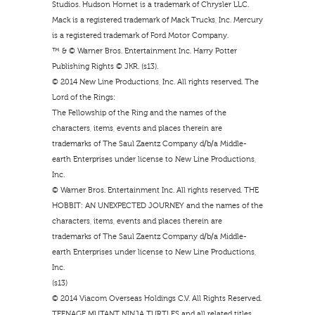
Studios. Hudson Hornet is a trademark of Chrysler LLC.
Mack is a registered trademark of Mack Trucks, Inc. Mercury
is a registered trademark of Ford Motor Company.
™ & © Warner Bros. Entertainment Inc. Harry Potter
Publishing Rights © JKR. (s13).
© 2014 New Line Productions, Inc. All rights reserved. The
Lord of the Rings:
The Fellowship of the Ring and the names of the
characters, items, events and places therein are
trademarks of The Saul Zaentz Company d/b/a Middle-
earth Enterprises under license to New Line Productions,
Inc.
© Warner Bros. Entertainment Inc. All rights reserved. THE
HOBBIT: AN UNEXPECTED JOURNEY and the names of the
characters, items, events and places therein are
trademarks of The Saul Zaentz Company d/b/a Middle-
earth Enterprises under license to New Line Productions,
Inc.
(s13)
© 2014 Viacom Overseas Holdings C.V. All Rights Reserved.
TEENAGE MUTANT NINJA TURTLES and all related titles,