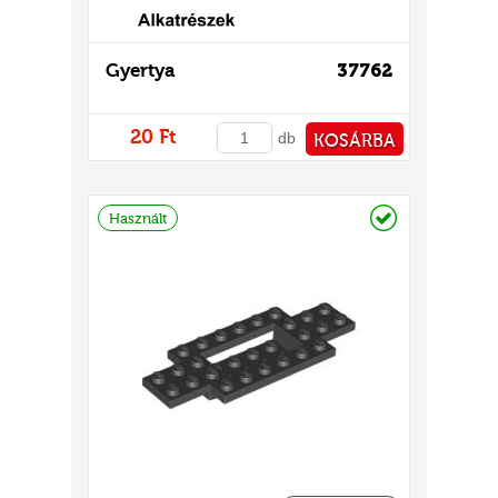
Gyertya
37762
20 Ft
db
KOSÁRBA
PÉNZTÁRHOZ
Raktáron
Használt