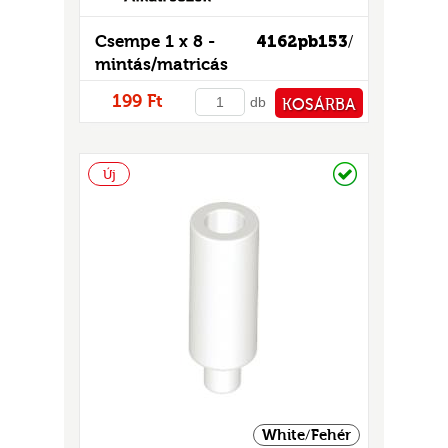
Csempe 1 x 8 -
4162pb153
/
mintás/matricás
199 Ft
db
KOSÁRBA
PÉNZTÁRHOZ
Raktáron
Új
White/Fehér