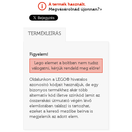
A termék használt.
Megvásárolnád újonnan?»
TERMÉKLEÍRÁS
Figyelem!
Lego elemet a boltban nem tudsz
válogatni, kérjük rendeld meg előre!
TATÓ
Oldalunkon a LEGO® hivatalos
azonosító kódjait használjuk, de egy
bizonyos termékhez akár több
alternatív kód illetve színkód (amit az
összerakási útmutató végén lévő
elemlistában találsz) is tartozhat,
ezeket a kereső mezőbe beírva is
megjelenik az adott elem.
HOG