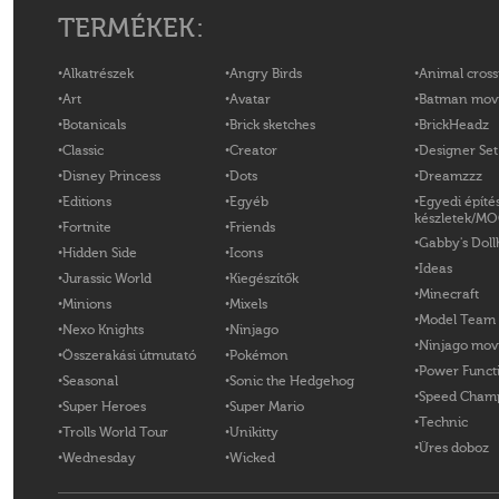
TERMÉKEK:
Alkatrészek
Angry Birds
Animal cross
Art
Avatar
Batman mov
Botanicals
Brick sketches
BrickHeadz
Classic
Creator
Designer Set
Disney Princess
Dots
Dreamzzz
Editions
Egyéb
Egyedi építé
készletek/M
Fortnite
Friends
Gabby's Doll
Hidden Side
Icons
Ideas
Jurassic World
Kiegészítők
Minecraft
Minions
Mixels
Model Team
Nexo Knights
Ninjago
Ninjago mov
Összerakási útmutató
Pokémon
Power Funct
Seasonal
Sonic the Hedgehog
Speed Cham
Super Heroes
Super Mario
Technic
Trolls World Tour
Unikitty
Üres doboz
Wednesday
Wicked