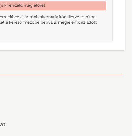
rjük rendeld meg előre!
rmékhez akár több alternatív kód illetve színkód
eket a kereső mezőbe beírva is megjelenik az adott
at