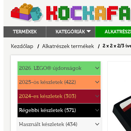
TERMÉKEK
KATEGÓRIÁK
ALKATRÉSZ
ALKATRÉSZEK
Kezdőlap
Alkatrészek termékek
2 x 2 x 2/3 í
/
/
ANGRY BIRDS
Alkatrészek
ANIMAL CROSSING
2026. LEGO® újdonságok
ARCHITECTURE
2025-ös készletek (422)
ART
2024-es készletek (303)
AVATAR
BATMAN MOVIE
Régebbi készletek (571)
BLUEY
Használt készletek (434)
BOTANICALS