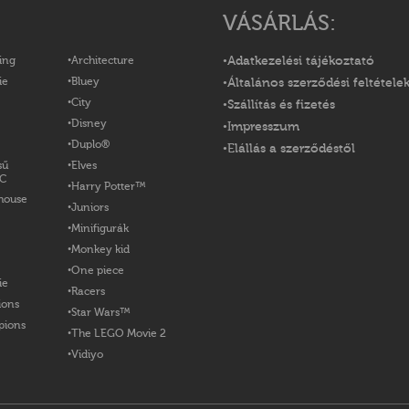
VÁSÁRLÁS:
ing
Architecture
Adatkezelési tájékoztató
ie
Bluey
Általános szerződési feltétele
City
Szállítás és fizetés
Disney
Impresszum
Duplo®
Elállás a szerződéstől
sű
Elves
OC
Harry Potter™
house
Juniors
Minifigurák
Monkey kid
One piece
ie
Racers
ions
Star Wars™
pions
The LEGO Movie 2
Vidiyo