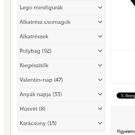
Lego minifigurák
BRICK SKETCHES
BRICKHEADZ
Alkatrész csomagok
CITY
Alkatrészek
CLASSIC
Polybag (92)
CREATOR
Kiegészítők
DESIGNER SET
DISNEY
Valentin-nap (47)
DISNEY PRINCESS
Anyák napja (33)
DOTS
Húsvét (8)
DREAMZZZ
DUPLO®
Karácsony (15)
Figyelem
EDITIONS