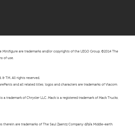
nifigure are trademarks and/or copyrights of the LEGO Group. ©2014 The
ms of use.
& TM. All rights reserved.
ePants and all related titles, logos and characters are trademarks of Viacom
s a trademark of Chrysler LLC. Mack is a registered trademark of Mack Trucks,
ces therein are trademarks of The Saul Zaentz Company d/b/a Middle-earth