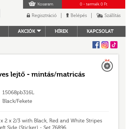
Kosaram
0
- termék
0 Ft
Regisztráció
Belépés
Szállítás
AKCIÓK
HÍREK
KAPCSOLAT
Facebook
Instagram
Tiktok
Új
TÓ
íves lejtő - mintás/matricás
15068pb316L
Black/Fekete
 x 2 x 2/3 with Black, Red and White Stripes
ft Side (Sticker) - Set 76896