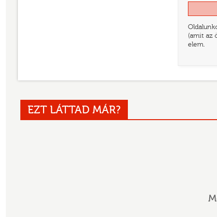
Oldalunko
(amit az 
elem.
EZT LÁTTAD MÁR?
M