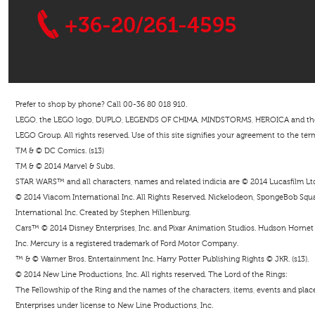
+36-20/261-4595
Prefer to shop by phone? Call 00-36 80 018 910.
LEGO, the LEGO logo, DUPLO, LEGENDS OF CHIMA, MINDSTORMS, HEROICA and the Mi
LEGO Group. All rights reserved. Use of this site signifies your agreement to the ter
TM & © DC Comics. (s13)
TM & © 2014 Marvel & Subs.
STAR WARS™ and all characters, names and related indicia are © 2014 Lucasfilm Ltd. 
© 2014 Viacom International Inc. All Rights Reserved. Nickelodeon, SpongeBob Squar
International Inc. Created by Stephen Hillenburg.
Cars™ © 2014 Disney Enterprises, Inc. and Pixar Animation Studios. Hudson Hornet i
Inc. Mercury is a registered trademark of Ford Motor Company.
™ & © Warner Bros. Entertainment Inc. Harry Potter Publishing Rights © JKR. (s13).
© 2014 New Line Productions, Inc. All rights reserved. The Lord of the Rings:
The Fellowship of the Ring and the names of the characters, items, events and pla
Enterprises under license to New Line Productions, Inc.