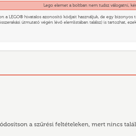
Lego elemet a boltban nem tudsz válogatni, ké
n a LEGO® hivatalos azonosító kódjait használjuk, de egy bizonyos te
összerakási útmutató végén lévő elemlistában találsz) is tartozhat, ez
ódosítson a szűrési feltételeken, mert nincs talál