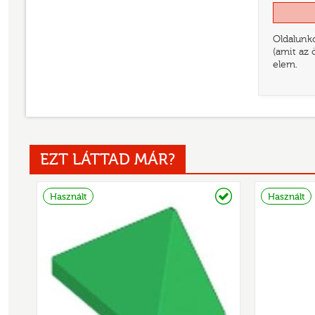
Oldalunko
(amit az 
elem.
EZT LÁTTAD MÁR?
Raktáron
Használt
Használt