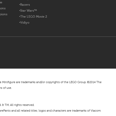
ie
Racers
ions
Star Wars™
pions
The LEGO Movie 2
Vidiyo
nifigure are trademarks and/or copyrights of the LEGO Group. ©2014 The
ms of use.
& TM. All rights reserved.
ePants and all related titles, logos and characters are trademarks of Viacom