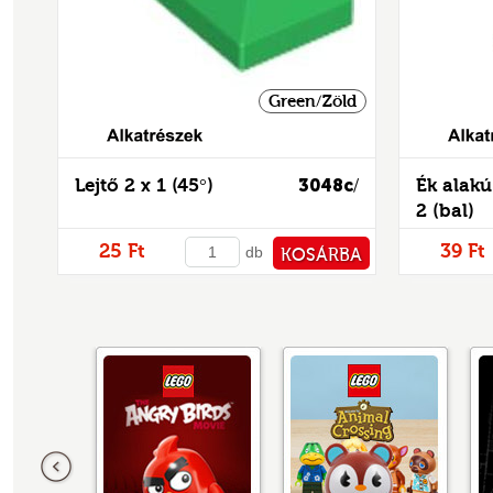
Green/Zöld
Alkatrészek
Lejtő 2 x 1 (45°)
3048c
Ék alakú
/
2 (bal)
25 Ft
39 Ft
db
KOSÁRBA
PÉNZTÁRHOZ
Előző