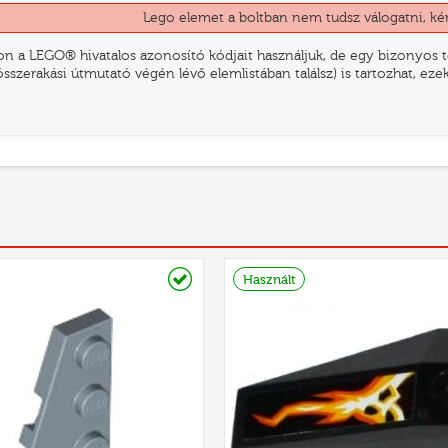
Lego elemet a boltban nem tudsz válogatni, ké
n a LEGO® hivatalos azonosító kódjait használjuk, de egy bizonyos te
összerakási útmutató végén lévő elemlistában találsz) is tartozhat, ez
Raktáron
Használt