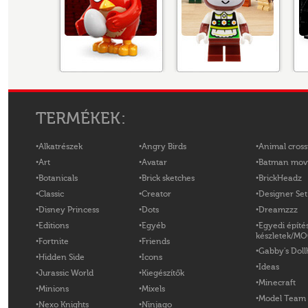
TERMÉKEK:
Alkatrészek
Angry Birds
Animal cross
Art
Avatar
Batman mov
Botanicals
Brick sketches
BrickHeadz
Classic
Creator
Designer Set
Disney Princess
Dots
Dreamzzz
Editions
Egyéb
Egyedi építé
készletek/M
Fortnite
Friends
Gabby's Doll
Hidden Side
Icons
Ideas
Jurassic World
Kiegészítők
Minecraft
Minions
Mixels
Model Team
Nexo Knights
Ninjago