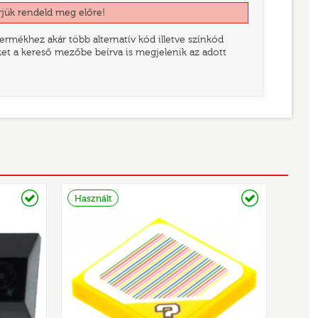
rjük rendeld meg előre!
rmékhez akár több alternatív kód illetve színkód
eket a kereső mezőbe beírva is megjelenik az adott
Raktáron
Raktáron
Használt