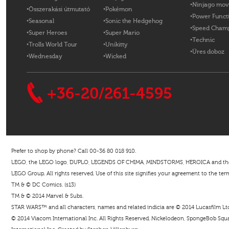
Ninjago mov
Összerakási útmutató
Pokémon
Power Funct
Seasonal
Sonic the Hedgehog
Speed Cham
Super Heroes
Super Mario
Technic
Trolls World Tour
Unikitty
Üres doboz
Wednesday
Wicked
+36-20/261-4595
Prefer to shop by phone? Call 00-36 80 018 910.
LEGO, the LEGO logo, DUPLO, LEGENDS OF CHIMA, MINDSTORMS, HEROICA and the Mi
LEGO Group. All rights reserved. Use of this site signifies your agreement to the ter
TM & © DC Comics. (s13)
TM & © 2014 Marvel & Subs.
STAR WARS™ and all characters, names and related indicia are © 2014 Lucasfilm Ltd. 
© 2014 Viacom International Inc. All Rights Reserved. Nickelodeon, SpongeBob Squar