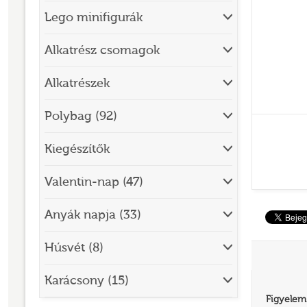
Lego minifigurák
BRICK SKETCHES
BRICKHEADZ
Alkatrész csomagok
CITY
Alkatrészek
CLASSIC
Polybag (92)
CREATOR
Kiegészítők
DESIGNER SET
DISNEY
Valentin-nap (47)
DISNEY PRINCESS
Anyák napja (33)
DOTS
Húsvét (8)
DREAMZZZ
DUPLO®
Karácsony (15)
Figyelem
EDITIONS