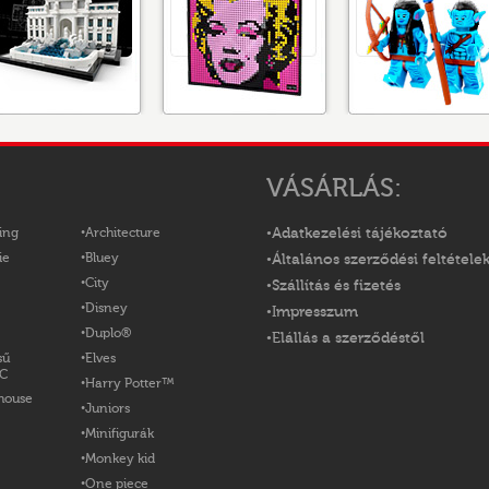
VÁSÁRLÁS:
ing
Architecture
Adatkezelési tájékoztató
ie
Bluey
Általános szerződési feltétele
City
Szállítás és fizetés
Disney
Impresszum
Duplo®
Elállás a szerződéstől
sű
Elves
OC
Harry Potter™
house
Juniors
Minifigurák
Monkey kid
One piece