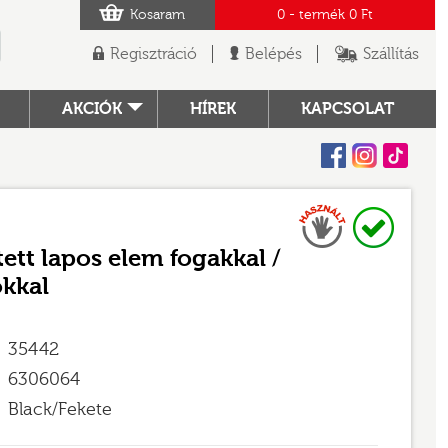
Kosaram
0
- termék
0 Ft
Regisztráció
Belépés
Szállítás
AKCIÓK
HÍREK
KAPCSOLAT
Facebook
Instagram
Tiktok
Használt
Raktáron
TÓ
tett lapos elem fogakkal /
okkal
35442
6306064
Black/Fekete