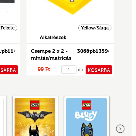
/Fekete
Yellow/Sárga
1pb11
Csempe 2 x 2 -
3068pb1359
/
/
mintás/matricás
99 Ft
db
OSÁRBA
KOSÁRBA
TÁRHOZ
PÉNZTÁRHOZ
következő