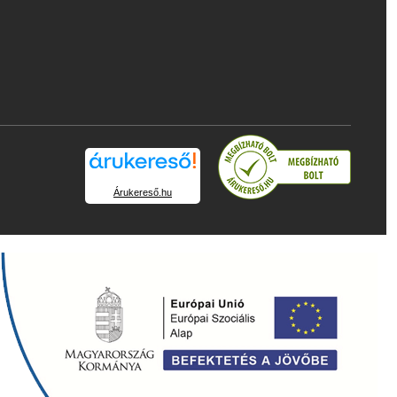
Árukereső.hu