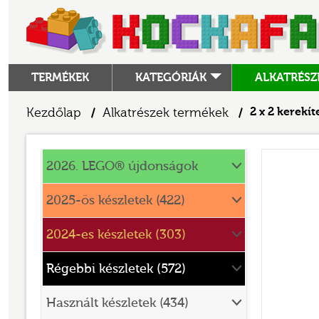
TERMÉKEK
KATEGÓRIÁK
ALKATRÉSZ
ALKATRÉSZEK
Kezdőlap
Alkatrészek termékek
2 x 2 kerekí
/
/
ANGRY BIRDS
Alkatrészek
ANIMAL CROSSING
2026. LEGO® újdonságok
ARCHITECTURE
2025-ös készletek (422)
ART
2024-es készletek (303)
AVATAR
BATMAN MOVIE
Régebbi készletek (572)
BLUEY
Használt készletek (434)
BOTANICALS