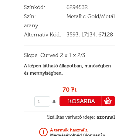
Színkód:
6294532
Szín:
Metallic Gold/Metál
arany
E
Alternatív Kód:
3593, 17134, 67128
Slope, Curved 2 x 1 x 2/3
A képen látható állapotban, minőségben
és mennyiségben.
70 Ft
KOSÁRBA
db
PÉNZTÁRHOZ
Szállítás várható ideje:
azonnal
A termék használt.
Megvásárolnád újonnan?»