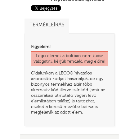
TERMÉKLEÍRÁS
Figyelem!
Lego elemet a boltban nem tudsz
válogatni, kérjük rendeld meg előre!
Oldalunkon a LEGO® hivatalos
azonosító kódjait használjuk, de egy
TATÓ
bizonyos termékhez akár több
alternatív kód illetve színkód (amit az
összerakási útmutató végén lévő
elemlistában találsz) is tartozhat,
ezeket a kereső mezőbe beírva is
megjelenik az adott elem.
HOG