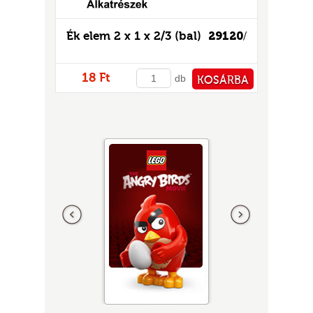
Ék elem 2 x 1 x 2/3 (bal)
29120
/
18 Ft
db
KOSÁRBA
PÉNZTÁRHOZ
Előző
következő