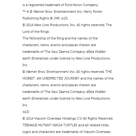
is a registered trademark of Ford Motor Company.
™ & © Warner Bros. Entertainment Inc. Harry Potter
Publishing Rights © JKR. (s13).
© 2014 New Line Productions, Inc. All rights reserved. The
Lord of the Rings:
The Fellowship of the Ring and the names of the
characters, items, events and places therein are
trademarks of The Saul Zaentz Company d/b/a Middle-
earth Enterprises under license to New Line Productions,
Inc.
© Warner Bros. Entertainment Inc. All rights reserved. THE
HOBBIT: AN UNEXPECTED JOURNEY and the names of the
characters, items, events and places therein are
trademarks of The Saul Zaentz Company d/b/a Middle-
earth Enterprises under license to New Line Productions,
Inc.
(s13)
© 2014 Viacom Overseas Holdings C.V. All Rights Reserved.
TEENAGE MUTANT NINJA TURTLES and all related titles,
logos and characters are trademarks of Viacom Overseas