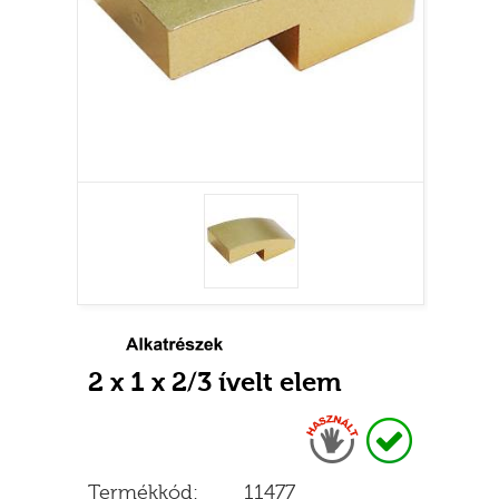
2 x 1 x 2/3 ívelt elem
Használt
Raktáron
Termékkód:
11477