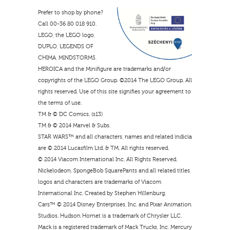
Prefer to shop by phone?
Call 00-36 80 018 910.
LEGO, the LEGO logo,
DUPLO, LEGENDS OF
CHIMA, MINDSTORMS,
HEROICA and the Minifigure are trademarks and/or
copyrights of the LEGO Group. ©2014 The LEGO Group. All
rights reserved. Use of this site signifies your agreement to
the terms of use.
TM & © DC Comics. (s13)
TM & © 2014 Marvel & Subs.
STAR WARS™ and all characters, names and related indicia
are © 2014 Lucasfilm Ltd. & TM. All rights reserved.
© 2014 Viacom International Inc. All Rights Reserved.
Nickelodeon, SpongeBob SquarePants and all related titles,
logos and characters are trademarks of Viacom
International Inc. Created by Stephen Hillenburg.
Cars™ © 2014 Disney Enterprises, Inc. and Pixar Animation
Studios. Hudson Hornet is a trademark of Chrysler LLC.
Mack is a registered trademark of Mack Trucks, Inc. Mercury