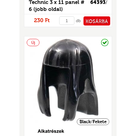
Technic 3 x 11 panel #
64393
/
6 (jobb oldal)
230 Ft
db
KOSÁRBA
PÉNZTÁRHOZ
Raktáron
Új
Black/Fekete