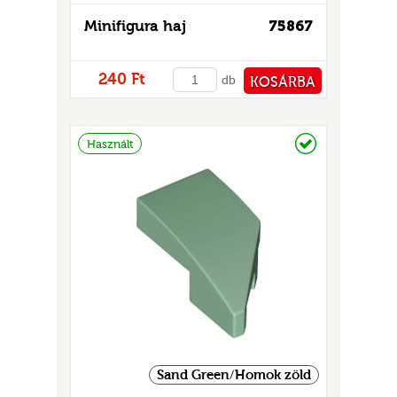
Minifigura haj
75867
240 Ft
db
KOSÁRBA
PÉNZTÁRHOZ
Raktáron
Használt
Sand Green/Homok zöld