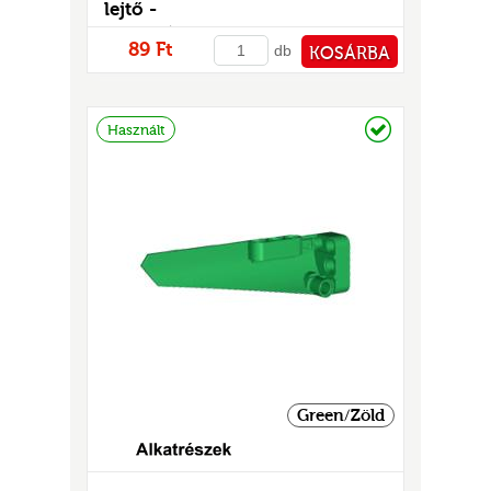
GOK
lejtő -
mintás/matricás
2)
89 Ft
db
KOSÁRBA
S
PÉNZTÁRHOZ
Raktáron
Használt
GOK
Green/Zöld