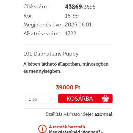
Cikkszám:
43269
/3695
Kor:
18-99
Megjelenés éve:
2025.06.01.
E
Alkatrészszám:
1722
101 Dalmatians Puppy
A képen látható állapotban, minőségben
és mennyiségben.
39000 Ft
KOSÁRBA
1 db
PÉNZTÁRHOZ
Szállítás várható ideje:
azonnal
A termék használt.
Megvásárolnád újonnan?»