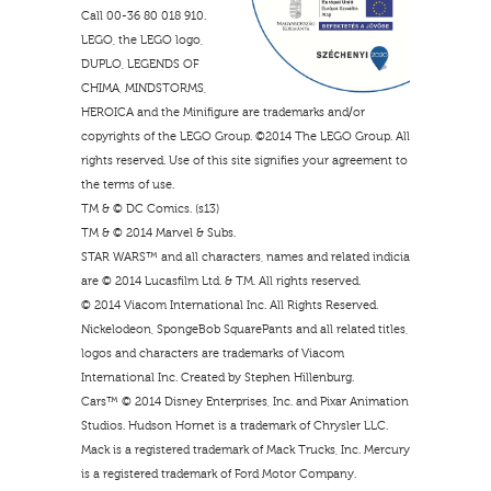
Call 00-36 80 018 910.
LEGO, the LEGO logo,
DUPLO, LEGENDS OF
CHIMA, MINDSTORMS,
HEROICA and the Minifigure are trademarks and/or
copyrights of the LEGO Group. ©2014 The LEGO Group. All
rights reserved. Use of this site signifies your agreement to
the terms of use.
TM & © DC Comics. (s13)
TM & © 2014 Marvel & Subs.
STAR WARS™ and all characters, names and related indicia
are © 2014 Lucasfilm Ltd. & TM. All rights reserved.
© 2014 Viacom International Inc. All Rights Reserved.
Nickelodeon, SpongeBob SquarePants and all related titles,
logos and characters are trademarks of Viacom
International Inc. Created by Stephen Hillenburg.
Cars™ © 2014 Disney Enterprises, Inc. and Pixar Animation
Studios. Hudson Hornet is a trademark of Chrysler LLC.
Mack is a registered trademark of Mack Trucks, Inc. Mercury
is a registered trademark of Ford Motor Company.