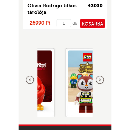
Olivia Rodrigo titkos
43030
tárolója
26990 Ft
db
KOSÁRBA
PÉNZTÁRHOZ
Előző
következő