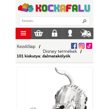
Logó
menu
Kosár
Regisztráció
Belépés
Szállítás
Facebook
Instagram
Tiktok
Kezdőlap
/
Disney termékek
/
101 kiskutya: dalmatakölyök