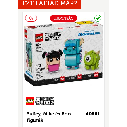
EZT LÁTTAD MÁR?
Raktáron
Új
ÚJDONSÁG
UR
Sulley, Mike és Boo
40861
figurák