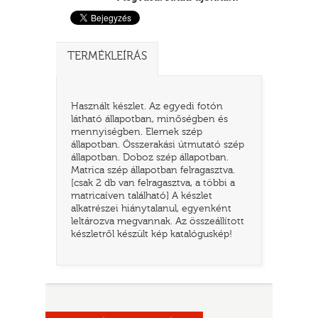
TERMÉKLEÍRÁS
Használt készlet. Az egyedi fotón
látható állapotban, minőségben és
mennyiségben. Elemek szép
állapotban. Összerakási útmutató szép
állapotban. Doboz szép állapotban.
Matrica szép állapotban felragasztva.
TATÓ
[csak 2 db van felragasztva, a többi a
matricaíven található] A készlet
alkatrészei hiánytalanul, egyenként
leltározva megvannak. Az összeállított
készletről készült kép katalóguskép!
HOG