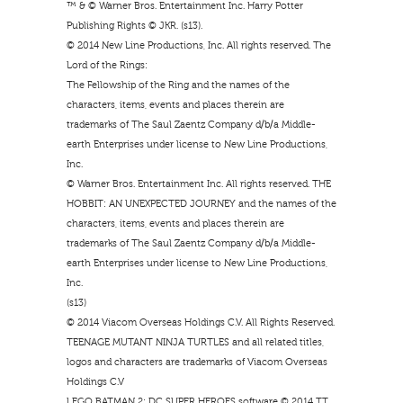
™ & © Warner Bros. Entertainment Inc. Harry Potter
Publishing Rights © JKR. (s13).
© 2014 New Line Productions, Inc. All rights reserved. The
Lord of the Rings:
The Fellowship of the Ring and the names of the
characters, items, events and places therein are
trademarks of The Saul Zaentz Company d/b/a Middle-
earth Enterprises under license to New Line Productions,
Inc.
© Warner Bros. Entertainment Inc. All rights reserved. THE
HOBBIT: AN UNEXPECTED JOURNEY and the names of the
characters, items, events and places therein are
trademarks of The Saul Zaentz Company d/b/a Middle-
earth Enterprises under license to New Line Productions,
Inc.
(s13)
© 2014 Viacom Overseas Holdings C.V. All Rights Reserved.
TEENAGE MUTANT NINJA TURTLES and all related titles,
logos and characters are trademarks of Viacom Overseas
Holdings C.V
LEGO BATMAN 2: DC SUPER HEROES software © 2014 TT