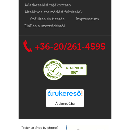
Adatkezelési tájékoztató
Általános szerződési feltételek
Szállítás és fizetés
Impresszum
Elállás a szerződéstől
+36-20/261-4595
Árukereső.hu
Prefer to shop by phone?