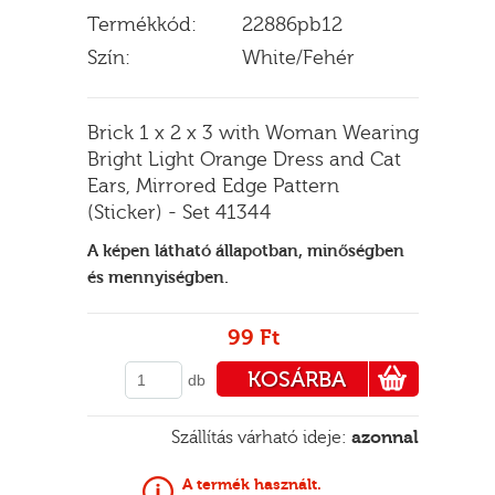
Termékkód:
22886pb12
Szín:
White/Fehér
E
Brick 1 x 2 x 3 with Woman Wearing
Bright Light Orange Dress and Cat
Ears, Mirrored Edge Pattern
(Sticker) - Set 41344
A képen látható állapotban, minőségben
és mennyiségben.
99 Ft
KOSÁRBA
db
PÉNZTÁRHOZ
Szállítás várható ideje:
azonnal
A termék használt.