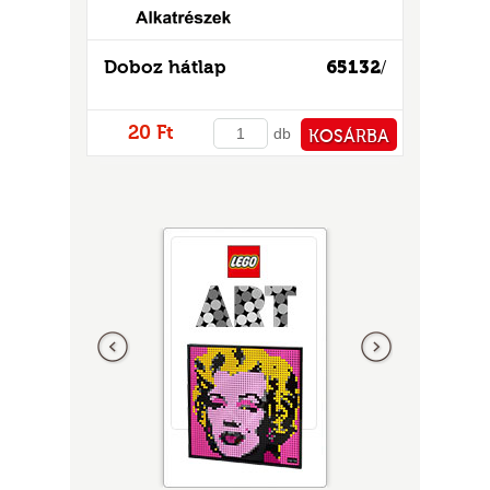
Doboz hátlap
65132
/
20 Ft
db
KOSÁRBA
PÉNZTÁRHOZ
Előző
következő