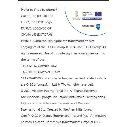
Prefer to shop by phone?
Call 00-36 80 018 910.
LEGO, the LEGO logo,
DUPLO, LEGENDS OF
CHIMA, MINDSTORMS,
HEROICA and the Minifigure are trademarks and/or
copyrights of the LEGO Group. ©2014 The LEGO Group. All
rights reserved. Use of this site signifies your agreement to
the terms of use.
TM & © DC Comics. (s13)
TM & © 2014 Marvel & Subs.
STAR WARS™ and all characters, names and related indicia
are © 2014 Lucasfilm Ltd. & TM. All rights reserved.
© 2014 Viacom International Inc. All Rights Reserved.
Nickelodeon, SpongeBob SquarePants and all related titles,
logos and characters are trademarks of Viacom
International Inc. Created by Stephen Hillenburg.
Cars™ © 2014 Disney Enterprises, Inc. and Pixar Animation
Studios. Hudson Hornet is a trademark of Chrysler LLC.