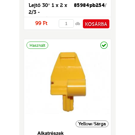
Lejtő 30° 1 x 2 x
85984pb254
/
2/3 -
mintás/matricás
99 Ft
db
KOSÁRBA
PÉNZTÁRHOZ
Raktáron
Használt
Yellow/Sárga