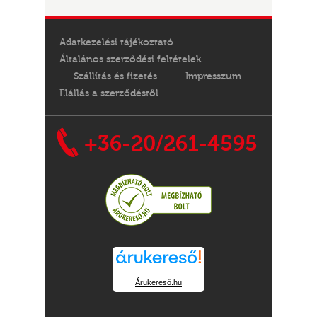
Adatkezelési tájékoztató
Általános szerződési feltételek
Szállítás és fizetés
Impresszum
Elállás a szerződéstől
+36-20/261-4595
Árukereső.hu