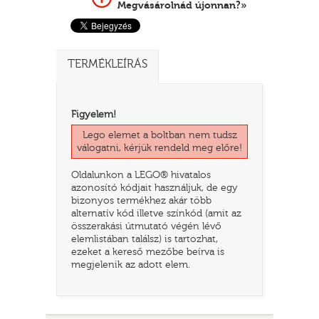
Megvásárolnád újonnan?»
TERMÉKLEÍRÁS
Figyelem!
Lego elemet a boltban nem tudsz
válogatni, kérjük rendeld meg előre!
Oldalunkon a LEGO® hivatalos
TATÓ
azonosító kódjait használjuk, de egy
bizonyos termékhez akár több
alternatív kód illetve színkód (amit az
összerakási útmutató végén lévő
elemlistában találsz) is tartozhat,
ezeket a kereső mezőbe beírva is
megjelenik az adott elem.
HOG