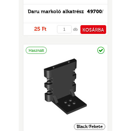
Daru markoló alkatrész
49700
/
25 Ft
db
KOSÁRBA
PÉNZTÁRHOZ
Raktáron
Használt
Black/Fekete