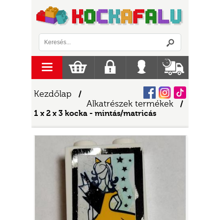
Logó
menu
Kosár
Regisztráció
Belépés
Szállítás
Facebook
Instagram
Tiktok
Kezdőlap
/
Alkatrészek termékek
/
1 x 2 x 3 kocka - mintás/matricás