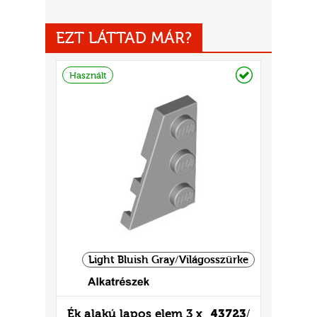
EZT LÁTTAD MÁR?
Raktáron
Használt
UR
Light Bluish Gray/Világosszürke
Ék alakú lapos elem 3 x
43723
/