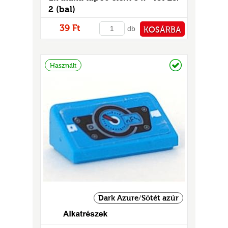
GOK
2 (bal)
2)
39 Ft
db
KOSÁRBA
S
PÉNZTÁRHOZ
Raktáron
Használt
GOK
Dark Azure/Sötét azúr