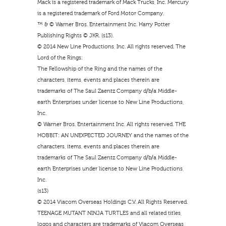
Mack is a registered trademark of Mack Trucks, Inc. Mercury
is a registered trademark of Ford Motor Company.
™ & © Warner Bros. Entertainment Inc. Harry Potter
Publishing Rights © JKR. (s13).
© 2014 New Line Productions, Inc. All rights reserved. The
Lord of the Rings:
The Fellowship of the Ring and the names of the
characters, items, events and places therein are
trademarks of The Saul Zaentz Company d/b/a Middle-
earth Enterprises under license to New Line Productions,
Inc.
© Warner Bros. Entertainment Inc. All rights reserved. THE
HOBBIT: AN UNEXPECTED JOURNEY and the names of the
characters, items, events and places therein are
trademarks of The Saul Zaentz Company d/b/a Middle-
earth Enterprises under license to New Line Productions,
Inc.
(s13)
© 2014 Viacom Overseas Holdings C.V. All Rights Reserved.
TEENAGE MUTANT NINJA TURTLES and all related titles,
logos and characters are trademarks of Viacom Overseas