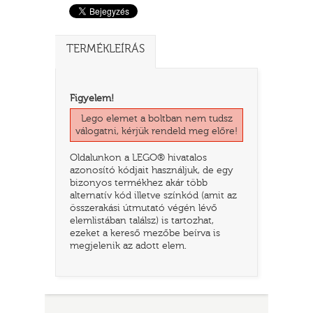
TERMÉKLEÍRÁS
Figyelem!
Lego elemet a boltban nem tudsz
válogatni, kérjük rendeld meg előre!
Oldalunkon a LEGO® hivatalos
azonosító kódjait használjuk, de egy
TATÓ
bizonyos termékhez akár több
alternatív kód illetve színkód (amit az
összerakási útmutató végén lévő
elemlistában találsz) is tartozhat,
ezeket a kereső mezőbe beírva is
megjelenik az adott elem.
HOG