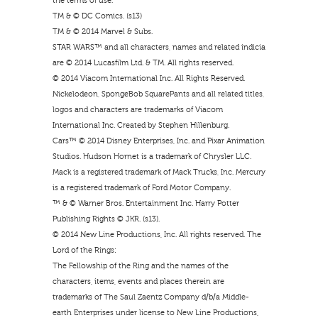
the terms of use.
TM & © DC Comics. (s13)
TM & © 2014 Marvel & Subs.
STAR WARS™ and all characters, names and related indicia
are © 2014 Lucasfilm Ltd. & TM. All rights reserved.
© 2014 Viacom International Inc. All Rights Reserved.
Nickelodeon, SpongeBob SquarePants and all related titles,
logos and characters are trademarks of Viacom
International Inc. Created by Stephen Hillenburg.
Cars™ © 2014 Disney Enterprises, Inc. and Pixar Animation
Studios. Hudson Hornet is a trademark of Chrysler LLC.
Mack is a registered trademark of Mack Trucks, Inc. Mercury
is a registered trademark of Ford Motor Company.
™ & © Warner Bros. Entertainment Inc. Harry Potter
Publishing Rights © JKR. (s13).
© 2014 New Line Productions, Inc. All rights reserved. The
Lord of the Rings:
The Fellowship of the Ring and the names of the
characters, items, events and places therein are
trademarks of The Saul Zaentz Company d/b/a Middle-
earth Enterprises under license to New Line Productions,