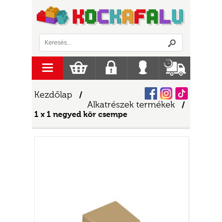
Logó
menu
Kosár
Regisztráció
Belépés
Szállítás
Facebook
Instagram
Tiktok
Kezdőlap
/
Alkatrészek termékek
/
1 x 1 negyed kör csempe