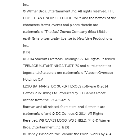
Inc.
© Warner Bros. Entertainment Inc. All rights reserved. THE
HOBBIT: AN UNEXPECTED JOURNEY and the names of the
characters, items, events and places therein are
trademarks of The Saul Zaentz Company d/b/a Middle-
earth Enterprises under license to New Line Productions,
Inc.
(s13)
© 2014 Viacom Overseas Holdings C.V. All Rights Reserved.
TEENAGE MUTANT NINJA TURTLES and all related titles,
logos and characters are trademarks of Viacom Overseas
Holdings C.V
LEGO BATMAN 2: DC SUPER HEROES software © 2014 TT
Games Publishing Ltd. Produced by TT Games under
license from the LEGO Group.
Batman and all related characters, and elements are
trademarks of and © DC Comics. © 2014. All Rights
Reserved. WB GAMES LOGO, WB SHIELD: ™ & © Warner
Bros. Entertainment Inc. (s13)
© Disney. Based on the “Winnie the Pooh” works by A. A.