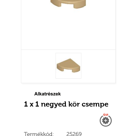
1 x 1 negyed kör csempe
Új
Termékkód:
25269