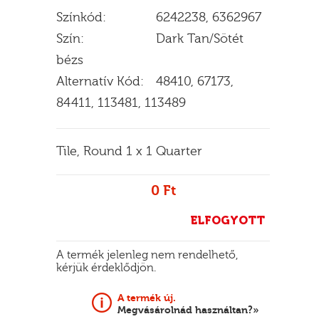
Színkód:
6242238, 6362967
Szín:
Dark Tan/Sötét
bézs
E
Alternatív Kód:
48410, 67173,
84411, 113481, 113489
Tile, Round 1 x 1 Quarter
0 Ft
ELFOGYOTT
A termék jelenleg nem rendelhető,
kérjük érdeklődjön.
A termék új.
Megvásárolnád használtan?»