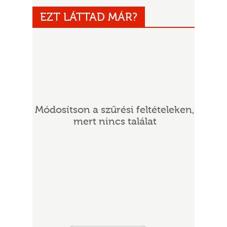
EZT LÁTTAD MÁR?
Módosítson a szűrési feltételeken,
UR
mert nincs találat