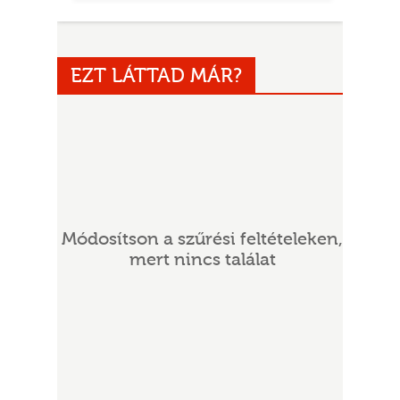
EZT LÁTTAD MÁR?
UR
Módosítson a szűrési feltételeken,
mert nincs találat