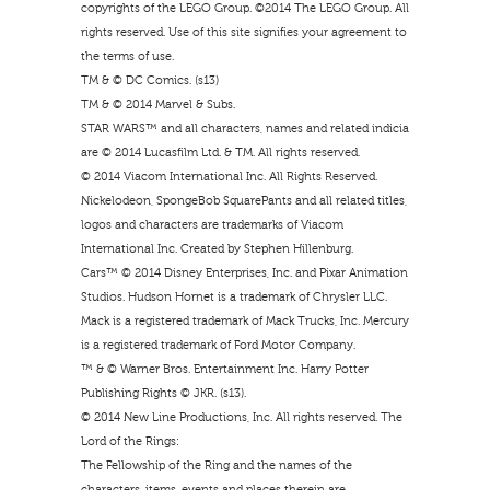
copyrights of the LEGO Group. ©2014 The LEGO Group. All
rights reserved. Use of this site signifies your agreement to
the terms of use.
TM & © DC Comics. (s13)
TM & © 2014 Marvel & Subs.
STAR WARS™ and all characters, names and related indicia
are © 2014 Lucasfilm Ltd. & TM. All rights reserved.
© 2014 Viacom International Inc. All Rights Reserved.
Nickelodeon, SpongeBob SquarePants and all related titles,
logos and characters are trademarks of Viacom
International Inc. Created by Stephen Hillenburg.
Cars™ © 2014 Disney Enterprises, Inc. and Pixar Animation
Studios. Hudson Hornet is a trademark of Chrysler LLC.
Mack is a registered trademark of Mack Trucks, Inc. Mercury
is a registered trademark of Ford Motor Company.
™ & © Warner Bros. Entertainment Inc. Harry Potter
Publishing Rights © JKR. (s13).
© 2014 New Line Productions, Inc. All rights reserved. The
Lord of the Rings:
The Fellowship of the Ring and the names of the
characters, items, events and places therein are