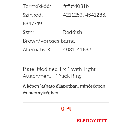
Termékkód:
###4081b
Színkód:
4211253, 4541285,
6347749
E
Szín:
Reddish
Brown/Vöröses barna
Alternatív Kód:
4081, 41632
Plate, Modified 1 x 1 with Light
Attachment - Thick Ring
A képen látható állapotban, minőségben
és mennyiségben.
0 Ft
ELFOGYOTT