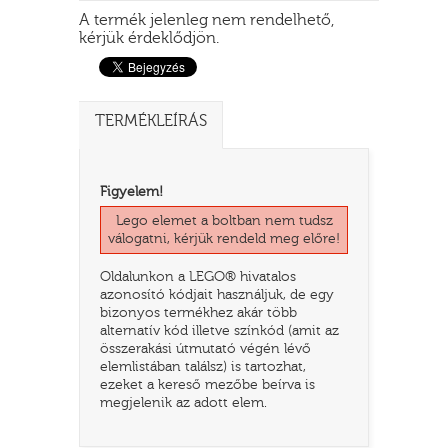
A termék jelenleg nem rendelhető,
kérjük érdeklődjön.
TERMÉKLEÍRÁS
Figyelem!
Lego elemet a boltban nem tudsz
válogatni, kérjük rendeld meg előre!
TATÓ
Oldalunkon a LEGO® hivatalos
azonosító kódjait használjuk, de egy
bizonyos termékhez akár több
alternatív kód illetve színkód (amit az
összerakási útmutató végén lévő
elemlistában találsz) is tartozhat,
ezeket a kereső mezőbe beírva is
megjelenik az adott elem.
HOG