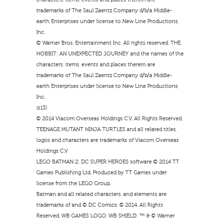
trademarks of The Saul Zaentz Company d/b/a Middle-
earth Enterprises under license to New Line Productions,
Inc.
© Warner Bros. Entertainment Inc. All rights reserved. THE
HOBBIT: AN UNEXPECTED JOURNEY and the names of the
characters, items, events and places therein are
trademarks of The Saul Zaentz Company d/b/a Middle-
earth Enterprises under license to New Line Productions,
Inc.
(s13)
© 2014 Viacom Overseas Holdings C.V. All Rights Reserved.
TEENAGE MUTANT NINJA TURTLES and all related titles,
logos and characters are trademarks of Viacom Overseas
Holdings C.V
LEGO BATMAN 2: DC SUPER HEROES software © 2014 TT
Games Publishing Ltd. Produced by TT Games under
license from the LEGO Group.
Batman and all related characters, and elements are
trademarks of and © DC Comics. © 2014. All Rights
Reserved. WB GAMES LOGO, WB SHIELD: ™ & © Warner