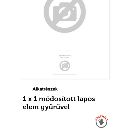
1 x 1 módosított lapos
elem gyűrűvel
Használt