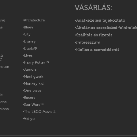
VÁSÁRLÁS:
ing
Architecture
Adatkezelési tájékoztató
ie
Bluey
Általános szerződési feltétele
City
Szállítás és fizetés
Disney
Impresszum
Duplo®
Elállás a szerződéstől
sű
Elves
OC
Harry Potter™
house
Juniors
Minifigurák
Monkey kid
One piece
ie
Racers
ions
Star Wars™
pions
The LEGO Movie 2
Vidiyo