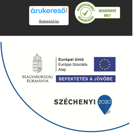
Árukereső.hu