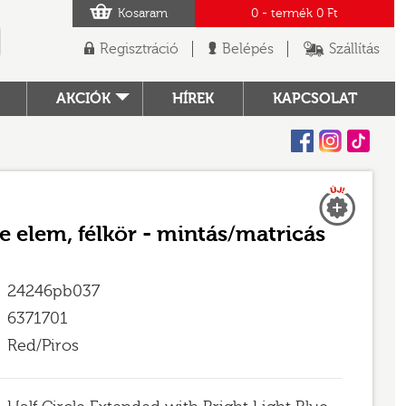
Kosaram
0
- termék
0 Ft
Regisztráció
Belépés
Szállítás
AKCIÓK
HÍREK
KAPCSOLAT
Facebook
Instagram
Tiktok
Új
TÓ
e elem, félkör - mintás/matricás
24246pb037
6371701
Red/Piros