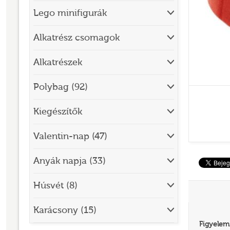
Lego minifigurák
BRICK SKETCHES
BRICKHEADZ
Alkatrész csomagok
CITY
Alkatrészek
CLASSIC
Polybag (92)
CREATOR
Kiegészítők
DESIGNER SET
DISNEY
Valentin-nap (47)
DISNEY PRINCESS
Anyák napja (33)
DOTS
Húsvét (8)
DREAMZZZ
DUPLO®
Karácsony (15)
Figyelem
EDITIONS