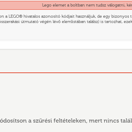
Lego elemet a boltban nem tudsz válogatni, ké
n a LEGO® hivatalos azonosító kódjait használjuk, de egy bizonyos te
összerakási útmutató végén lévő elemlistában találsz) is tartozhat, ez
ódosítson a szűrési feltételeken, mert nincs talál