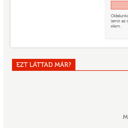
Oldalunko
(amit az 
elem.
EZT LÁTTAD MÁR?
M