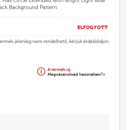
1 Half Circle Extended with Bright Light Blue
lack Background Pattern
ELFOGYOTT
termék jelenleg nem rendelhető, kérjük érdeklődjön.
A termék új.
Megvásárolnád használtan?»