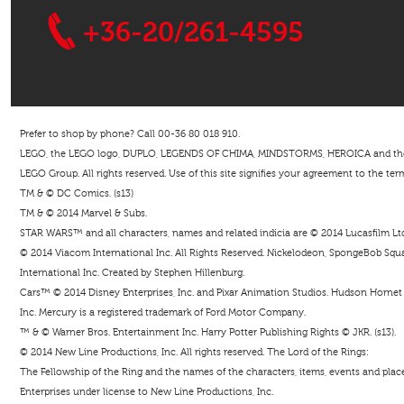
+36-20/261-4595
Prefer to shop by phone? Call 00-36 80 018 910.
LEGO, the LEGO logo, DUPLO, LEGENDS OF CHIMA, MINDSTORMS, HEROICA and the Mi
LEGO Group. All rights reserved. Use of this site signifies your agreement to the ter
TM & © DC Comics. (s13)
TM & © 2014 Marvel & Subs.
STAR WARS™ and all characters, names and related indicia are © 2014 Lucasfilm Ltd. 
© 2014 Viacom International Inc. All Rights Reserved. Nickelodeon, SpongeBob Squar
International Inc. Created by Stephen Hillenburg.
Cars™ © 2014 Disney Enterprises, Inc. and Pixar Animation Studios. Hudson Hornet i
Inc. Mercury is a registered trademark of Ford Motor Company.
™ & © Warner Bros. Entertainment Inc. Harry Potter Publishing Rights © JKR. (s13).
© 2014 New Line Productions, Inc. All rights reserved. The Lord of the Rings:
The Fellowship of the Ring and the names of the characters, items, events and pla
Enterprises under license to New Line Productions, Inc.