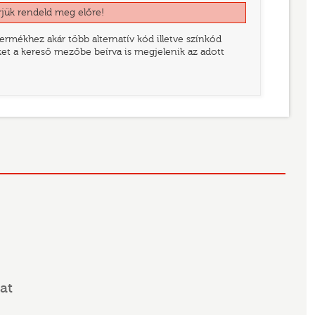
rjük rendeld meg előre!
rmékhez akár több alternatív kód illetve színkód
eket a kereső mezőbe beírva is megjelenik az adott
at