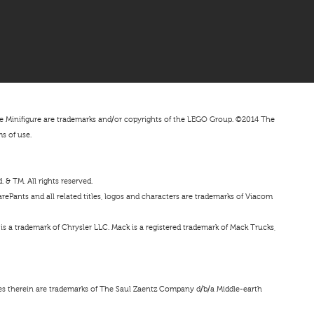
nifigure are trademarks and/or copyrights of the LEGO Group. ©2014 The
ms of use.
& TM. All rights reserved.
ePants and all related titles, logos and characters are trademarks of Viacom
s a trademark of Chrysler LLC. Mack is a registered trademark of Mack Trucks,
ces therein are trademarks of The Saul Zaentz Company d/b/a Middle-earth