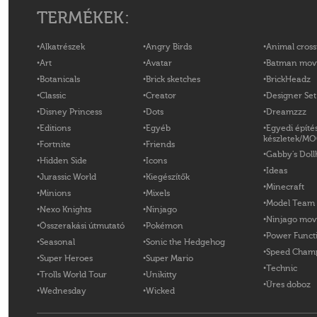
TERMÉKEK:
Alkatrészek
Angry Birds
Animal cross
Art
Avatar
Batman mov
Botanicals
Brick sketches
BrickHeadz
Classic
Creator
Designer Set
Disney Princess
Dots
Dreamzzz
Editions
Egyéb
Egyedi építé
készletek/M
Fortnite
Friends
Gabby's Doll
Hidden Side
Icons
Ideas
Jurassic World
Kiegészítők
Minecraft
Minions
Mixels
Model Team
Nexo Knights
Ninjago
Ninjago mov
Összerakási útmutató
Pokémon
Power Funct
Seasonal
Sonic the Hedgehog
Speed Cham
Super Heroes
Super Mario
Technic
Trolls World Tour
Unikitty
Üres doboz
Wednesday
Wicked