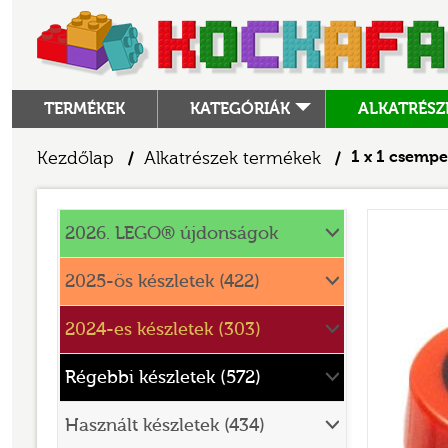
TERMÉKEK
KATEGÓRIÁK
ALKATRÉSZ
ALKATRÉSZEK
Kezdőlap
Alkatrészek termékek
1 x 1 csempe
/
/
ANGRY BIRDS
Alkatrészek
ANIMAL CROSSING
2026. LEGO® újdonságok
ARCHITECTURE
2025-ös készletek (422)
ART
2024-es készletek (303)
AVATAR
BATMAN MOVIE
Régebbi készletek (572)
BLUEY
Használt készletek (434)
BOTANICALS