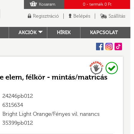
Kosaram
0
- termék
0 Ft
Regisztráció
Belépés
Szállítás
AKCIÓK
HÍREK
KAPCSOLAT
Facebook
Instagram
Tiktok
Használt
Raktáron
TÓ
e elem, félkör - mintás/matricás
24246pb012
6315634
Bright Light Orange/Fényes vil. narancs
35399pb012