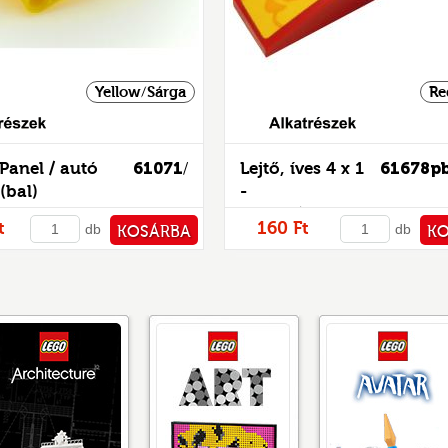
Yellow/Sárga
Re
Alkatrészek
Panel / autó
61071
Lejtő, íves 4 x 1
61678p
/
(bal)
-
mintás/matricás
t
160 Ft
db
db
KOSÁRBA
K
PÉNZTÁRHOZ
PÉNZ