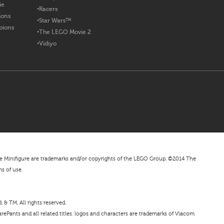
ie
Racers
ions
Star Wars™
pions
The LEGO Movie 2
Vidiyo
nifigure are trademarks and/or copyrights of the LEGO Group. ©2014 The
ms of use.
& TM. All rights reserved.
ePants and all related titles, logos and characters are trademarks of Viacom