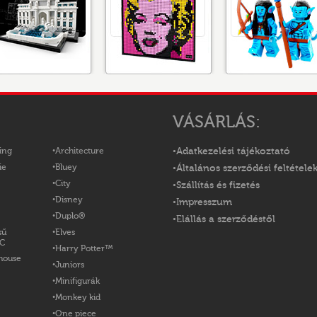
VÁSÁRLÁS:
ing
Architecture
Adatkezelési tájékoztató
ie
Bluey
Általános szerződési feltétele
City
Szállítás és fizetés
Disney
Impresszum
Duplo®
Elállás a szerződéstől
sű
Elves
OC
Harry Potter™
house
Juniors
Minifigurák
Monkey kid
One piece