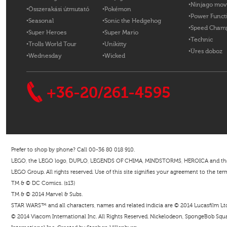
Ninjago mov
Összerakási útmutató
Pokémon
Power Funct
Seasonal
Sonic the Hedgehog
Speed Cham
Super Heroes
Super Mario
Technic
Trolls World Tour
Unikitty
Üres doboz
Wednesday
Wicked
+36-20/261-4595
Prefer to shop by phone? Call 00-36 80 018 910.
LEGO, the LEGO logo, DUPLO, LEGENDS OF CHIMA, MINDSTORMS, HEROICA and the Mi
LEGO Group. All rights reserved. Use of this site signifies your agreement to the ter
TM & © DC Comics. (s13)
TM & © 2014 Marvel & Subs.
STAR WARS™ and all characters, names and related indicia are © 2014 Lucasfilm Ltd. 
© 2014 Viacom International Inc. All Rights Reserved. Nickelodeon, SpongeBob Squar