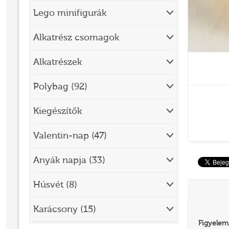
Lego minifigurák
BRICK SKETCHES
BRICKHEADZ
Alkatrész csomagok
CITY
Alkatrészek
CLASSIC
Polybag (92)
CREATOR
Kiegészítők
DESIGNER SET
DISNEY
Valentin-nap (47)
DISNEY PRINCESS
Anyák napja (33)
DOTS
Húsvét (8)
DREAMZZZ
DUPLO®
Karácsony (15)
Figyelem
EDITIONS