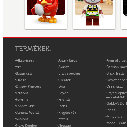
TERMÉKEK:
Alkatrészek
Angry Birds
Animal cross
Art
Avatar
Batman mov
Botanicals
Brick sketches
BrickHeadz
Classic
Creator
Designer Set
Disney Princess
Dots
Dreamzzz
Editions
Egyéb
Egyedi építé
készletek/M
Fortnite
Friends
Gabby's Doll
Hidden Side
Icons
Ideas
Jurassic World
Kiegészítők
Minecraft
Minions
Mixels
Model Team
Nexo Knights
Ninjago