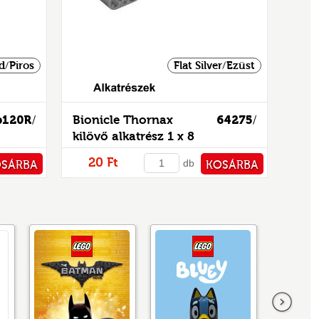
d/Piros
Flat Silver/Ezüst
b120R
Bionicle Thornax
64275
/
/
kilövő alkatrész 1 x 8
(Glatorian)
20 Ft
db
OSÁRBA
KOSÁRBA
TÁRHOZ
PÉNZTÁRHOZ
következő