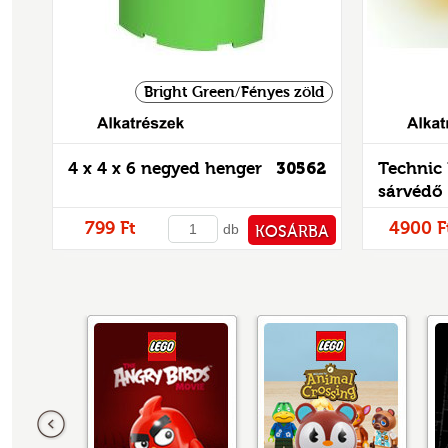
Bright Green/Fényes zöld
Alkatrészek
4 x 4 x 6 negyed henger
30562
Technic 
sárvédő 
799 Ft
4900 F
db
KOSÁRBA
PÉNZTÁRHOZ
Előző