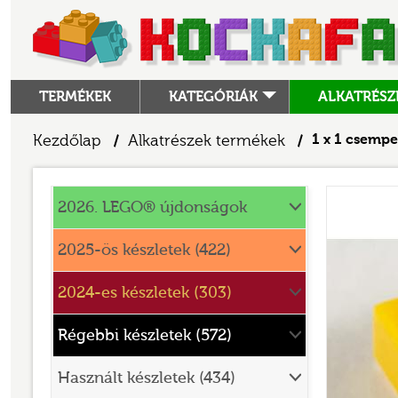
TERMÉKEK
KATEGÓRIÁK
ALKATRÉSZ
ALKATRÉSZEK
Kezdőlap
Alkatrészek termékek
1 x 1 csempe
/
/
ANGRY BIRDS
Alkatrészek
ANIMAL CROSSING
2026. LEGO® újdonságok
ARCHITECTURE
2025-ös készletek (422)
ART
2024-es készletek (303)
AVATAR
BATMAN MOVIE
Régebbi készletek (572)
BLUEY
Használt készletek (434)
BOTANICALS