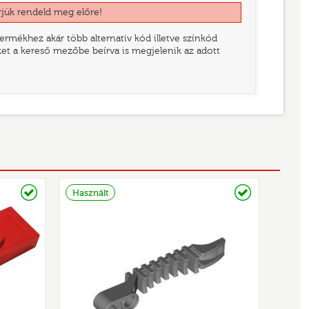
rjük rendeld meg előre!
rmékhez akár több alternatív kód illetve színkód
eket a kereső mezőbe beírva is megjelenik az adott
Raktáron
Raktáron
Használt