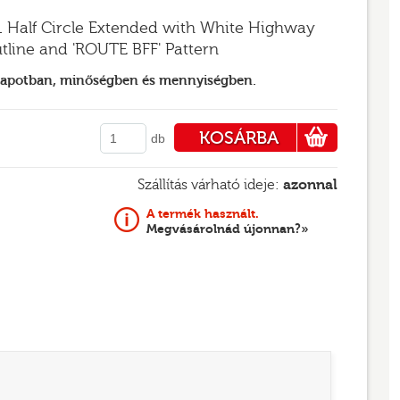
 1 Half Circle Extended with White Highway
tline and 'ROUTE BFF' Pattern
llapotban, minőségben és mennyiségben.
KOSÁRBA
db
PÉNZTÁRHOZ
Szállítás várható ideje:
azonnal
A termék használt.
Megvásárolnád újonnan?»