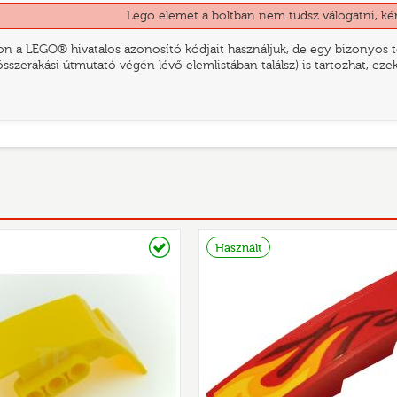
Lego elemet a boltban nem tudsz válogatni, ké
n a LEGO® hivatalos azonosító kódjait használjuk, de egy bizonyos te
összerakási útmutató végén lévő elemlistában találsz) is tartozhat, ez
Raktáron
Használt