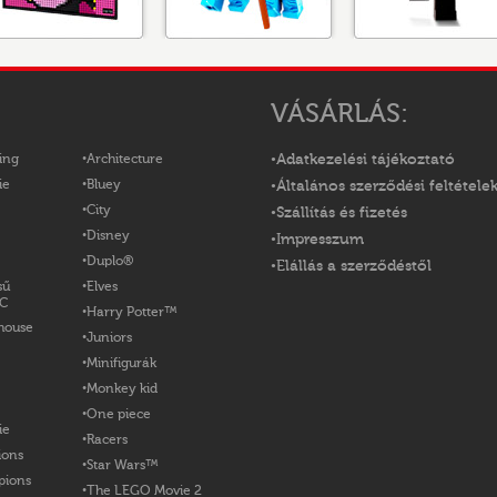
VÁSÁRLÁS:
ing
Architecture
Adatkezelési tájékoztató
ie
Bluey
Általános szerződési feltétele
City
Szállítás és fizetés
Disney
Impresszum
Duplo®
Elállás a szerződéstől
sű
Elves
OC
Harry Potter™
house
Juniors
Minifigurák
Monkey kid
One piece
ie
Racers
ions
Star Wars™
pions
The LEGO Movie 2