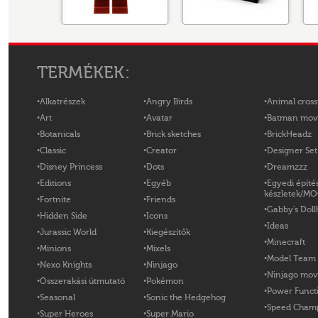
TERMÉKEK:
Alkatrészek
Angry Birds
Animal cross
Art
Avatar
Batman mov
Botanicals
Brick sketches
BrickHeadz
Classic
Creator
Designer Set
Disney Princess
Dots
Dreamzzz
Editions
Egyéb
Egyedi építé
készletek/M
Fortnite
Friends
Gabby's Doll
Hidden Side
Icons
Ideas
Jurassic World
Kiegészítők
Minecraft
Minions
Mixels
Model Team
Nexo Knights
Ninjago
Ninjago mov
Összerakási útmutató
Pokémon
Power Funct
Seasonal
Sonic the Hedgehog
Speed Cham
Super Heroes
Super Mario