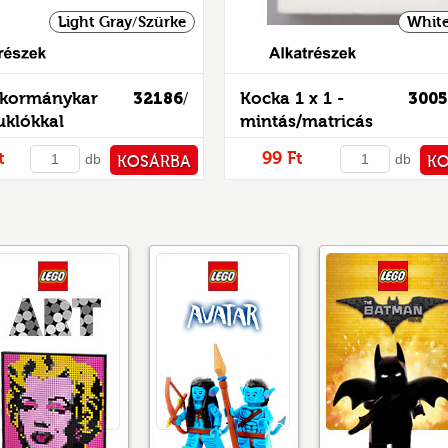
Light Gray/Szürke
White
Alkatrészek
 kormánykar
32186
Kocka 1 x 1 -
300
/
klókkal
mintás/matricás
t
99 Ft
db
db
KOSÁRBA
K
PÉNZTÁRHOZ
PÉNZ