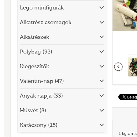
Lego minifigurák
BRICK SKETCHES
BRICKHEADZ
Alkatrész csomagok
CITY
Alkatrészek
CLASSIC
Polybag (92)
CREATOR
Előző
Kiegészítők
DESIGNER SET
DISNEY
Valentin-nap (47)
DISNEY PRINCESS
Anyák napja (33)
DOTS
Húsvét (8)
DREAMZZZ
DUPLO®
Karácsony (15)
1 kg ömle
EDITIONS