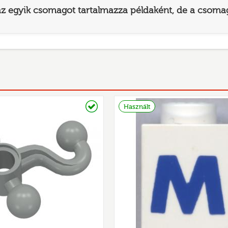
az egyik csomagot tartalmazza példaként, de a csomag
Raktáron
Használt