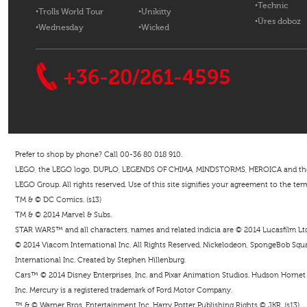
Technic
Trolls World Tour
Unikitty
Üres doboz
Wednesday
Wicked
+36-20/261-4595
Prefer to shop by phone? Call 00-36 80 018 910.
LEGO, the LEGO logo, DUPLO, LEGENDS OF CHIMA, MINDSTORMS, HEROICA and the Mi
LEGO Group. All rights reserved. Use of this site signifies your agreement to the ter
TM & © DC Comics. (s13)
TM & © 2014 Marvel & Subs.
STAR WARS™ and all characters, names and related indicia are © 2014 Lucasfilm Ltd. 
© 2014 Viacom International Inc. All Rights Reserved. Nickelodeon, SpongeBob Squar
International Inc. Created by Stephen Hillenburg.
Cars™ © 2014 Disney Enterprises, Inc. and Pixar Animation Studios. Hudson Hornet i
Inc. Mercury is a registered trademark of Ford Motor Company.
™ & © Warner Bros. Entertainment Inc. Harry Potter Publishing Rights © JKR. (s13).