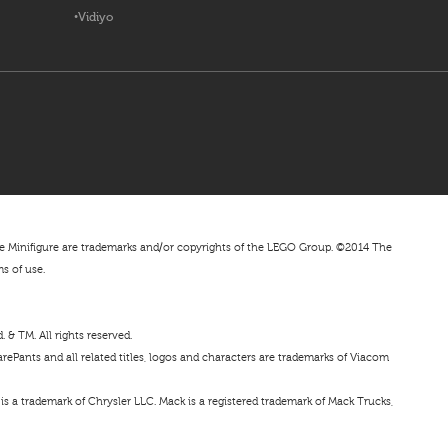
Vidiyo
nifigure are trademarks and/or copyrights of the LEGO Group. ©2014 The
ms of use.
& TM. All rights reserved.
ePants and all related titles, logos and characters are trademarks of Viacom
s a trademark of Chrysler LLC. Mack is a registered trademark of Mack Trucks,