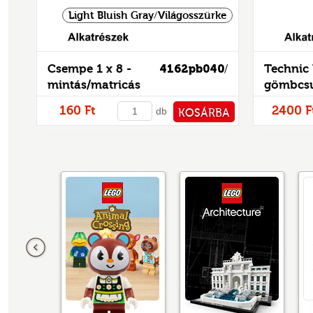
Light Bluish Gray/Világosszürke
Alkatrészek
Csempe 1 x 8 -
4162pb040
Technic
/
mintás/matricás
gömbcsu
160 Ft
2400 F
db
KOSÁRBA
PÉNZTÁRHOZ
Előző