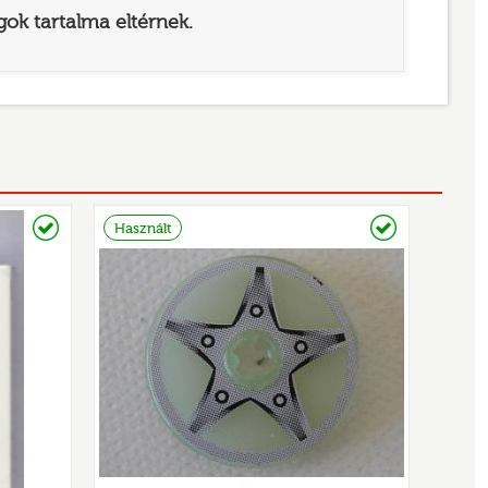
ok tartalma eltérnek.
Raktáron
Raktáron
Használt