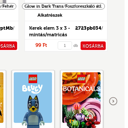
/Fehér
Glow in Dark Trans/Foszforeszkáló átl.
5ptMb
Kerek elem 3 x 3 -
2723pb034
/
/
mintás/matricás
99 Ft
db
OSÁRBA
KOSÁRBA
TÁRHOZ
PÉNZTÁRHOZ
következő