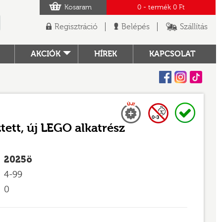
Kosaram
0
- termék
0 Ft
Regisztráció
Belépés
Szállítás
AKCIÓK
HÍREK
KAPCSOLAT
Facebook
Instagram
Tiktok
Új
0-3 nem adható
Raktáron
TÓ
tett, új LEGO alkatrész
2025ö
4-99
0