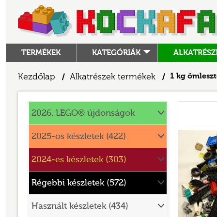
TERMÉKEK
KATEGÓRIÁK
ALKATRÉSZ
ALKATRÉSZEK
Kezdőlap
Alkatrészek termékek
1 kg ömleszt
/
/
ANGRY BIRDS
Alkatrészek
ANIMAL CROSSING
2026. LEGO® újdonságok
ARCHITECTURE
2025-ös készletek (422)
ART
2024-es készletek (303)
AVATAR
BATMAN MOVIE
Régebbi készletek (572)
BLUEY
Használt készletek (434)
BOTANICALS